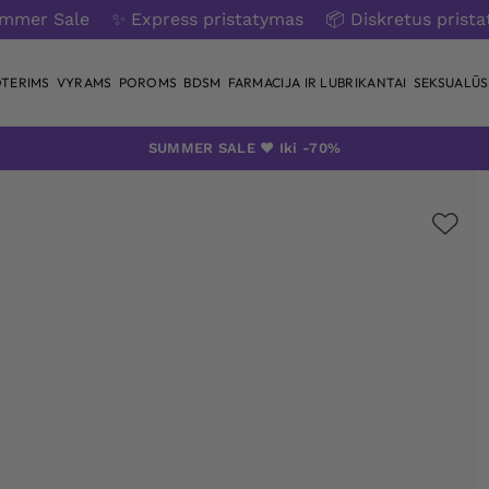
ummer Sale
✨ Express pristatymas
📦 Diskretus prist
TERIMS
VYRAMS
POROMS
BDSM
FARMACIJA IR LUBRIKANTAI
SEKSUALŪS 
SUMMER SALE ❤️ Iki -70%