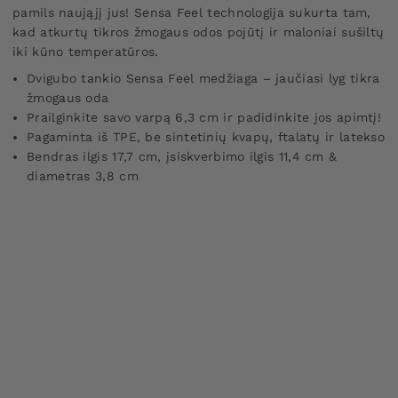
pamils naująjį jus! Sensa Feel technologija sukurta tam,
kad atkurtų tikros žmogaus odos pojūtį ir maloniai sušiltų
iki kūno temperatūros.
Dvigubo tankio Sensa Feel medžiaga – jaučiasi lyg tikra
žmogaus oda
Prailginkite savo varpą 6,3 cm ir padidinkite jos apimtį!
Pagaminta iš TPE, be sintetinių kvapų, ftalatų ir latekso
Bendras ilgis 17,7 cm, įsiskverbimo ilgis 11,4 cm &
d
iametras 3,8 cm