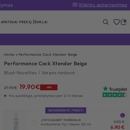
💌
Klientų aptarnavimas
atymas
0
APATINIAI
PREKIŲ ŽENKLAI
Home
»
Performance Cock Xtender Beige
Performance Cock Xtender Beige
Blush Novelties
/
Varpos rankovė
19.90
€
Original
Current
21.90
€
-9%
price
price
Yra sandėlyje, pristatymas per 2-4 dienas
was:
is:
21.90€.
19.90€.
NEPAMIRŠKITE PRIDĖTI
„TOYCLEANER“ PURŠKIKLIS
9.90
€
Antibacterial Toy Cleaner 150 ml
6.90
€