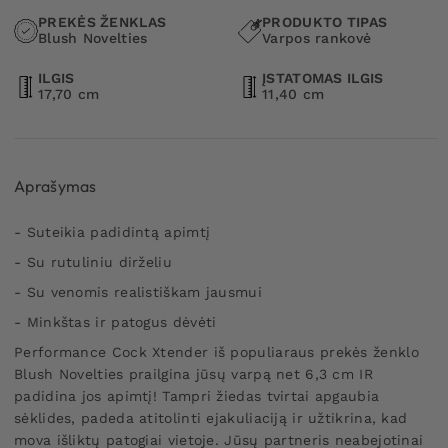
PREKĖS ŽENKLAS
PRODUKTO TIPAS
Blush Novelties
Varpos rankovė
ILGIS
ĮSTATOMAS ILGIS
17,70 cm
11,40 cm
Aprašymas
- Suteikia padidintą apimtį
- Su rutuliniu dirželiu
- Su venomis realistiškam jausmui
- Minkštas ir patogus dėvėti
Performance Cock Xtender iš populiaraus prekės ženklo
Blush Novelties prailgina jūsų varpą net 6,3 cm IR
padidina jos apimtį! Tampri žiedas tvirtai apgaubia
sėklides, padeda atitolinti ejakuliaciją ir užtikrina, kad
mova išliktų patogiai vietoje. Jūsų partneris neabejotinai