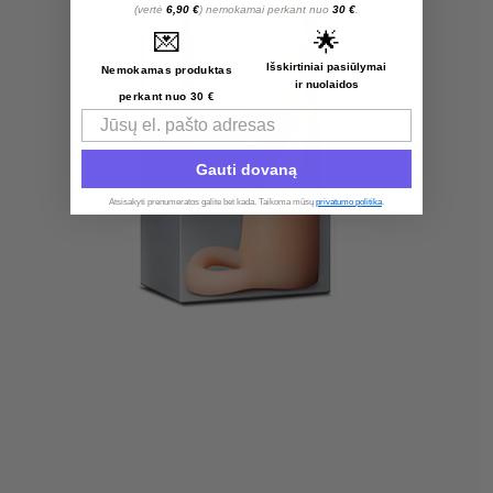
(vertė
6,90 €
) nemokamai perkant nuo
30 €
.
💌
🌟
Išskirtiniai pasiūlymai
Nemokamas produktas
ir nuolaidos
perkant nuo 30 €
Email
Gauti dovaną
Atsisakyti prenumeratos galite bet kada. Taikoma mūsų
privatumo politika
.​