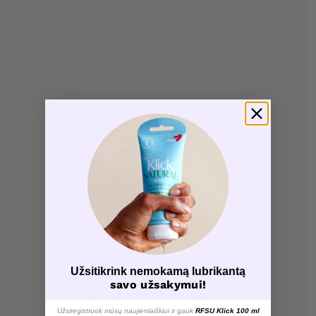
Užsitikrink nemokamą lubrikantą
savo užsakymui!
Užsiregistruok mūsų naujienlaiškiui ir gauk
RFSU Klick 100 ml