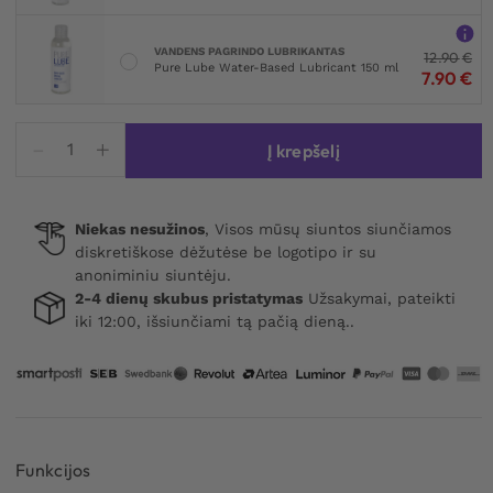
VANDENS PAGRINDO LUBRIKANTAS
12.90
€
Pure Lube Water-Based Lubricant 150 ml
7.90
€
produkto
Į krepšelį
kiekis:
Performance
Cock
Niekas nesužinos
, Visos mūsų siuntos siunčiamos
Xtender
diskretiškose dėžutėse be logotipo ir su
Beige
anoniminiu siuntėju.
2-4 dienų skubus pristatymas
Užsakymai, pateikti
iki 12:00, išsiunčiami tą pačią dieną..
Funkcijos