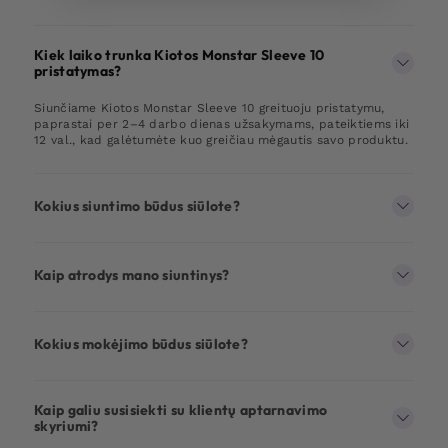
Kiek laiko trunka Kiotos Monstar Sleeve 10
pristatymas?
Siunčiame Kiotos Monstar Sleeve 10 greituoju pristatymu,
paprastai per 2–4 darbo dienas užsakymams, pateiktiems iki
12 val., kad galėtumėte kuo greičiau mėgautis savo produktu.
Kokius siuntimo būdus siūlote?
Kaip atrodys mano siuntinys?
Kokius mokėjimo būdus siūlote?
Kaip galiu susisiekti su klientų aptarnavimo
skyriumi?