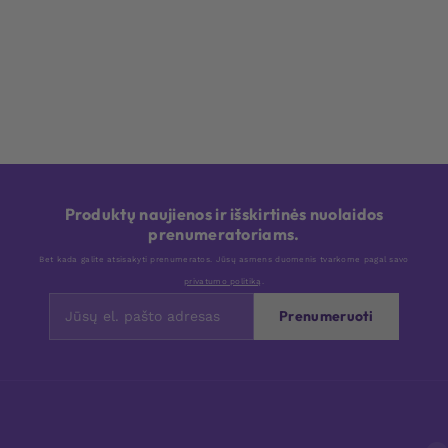
Produktų naujienos ir išskirtinės nuolaidos
prenumeratoriams.
Bet kada galite atsisakyti prenumeratos. Jūsų asmens duomenis tvarkome pagal savo
privatumo politiką
.
Prenumeruoti