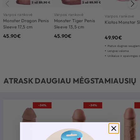
2 už 89,90 €
2 už 89,90 €
Varpos rankovė
Varpos rankovė
Varpos rankovė
Monster Dragon Penis
Monster Tiger Penis
Kiotos Monstar S
Sleeve 17,5 cm
Sleeve 13,5 cm
45.90
€
45.90
€
49.90
€
Platus dugnas saugiam ir saugiam
Lengvai valoma
Unikalus ir spalvingas 
ATRASK DAUGIAU MĖGSTAMIAUSIŲ
-34%
-34%