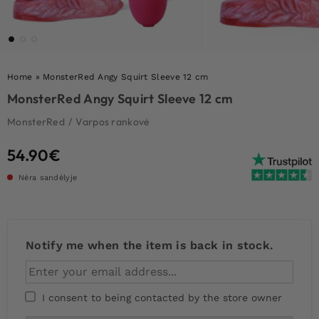
Home
»
MonsterRed Angy Squirt Sleeve 12 cm
MonsterRed Angy Squirt Sleeve 12 cm
MonsterRed
/
Varpos rankovė
54.90
€
Nėra sandėlyje
Notify me when the item is back in stock.
I consent to being contacted by the store owner