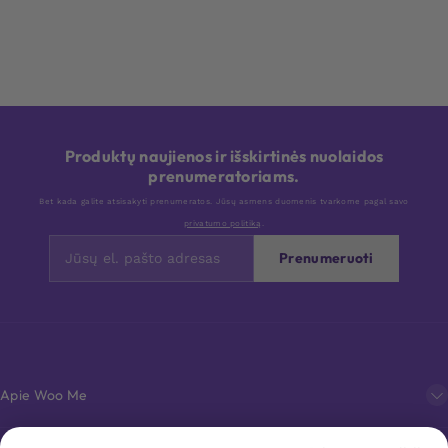
Produktų naujienos ir išskirtinės nuolaidos
prenumeratoriams.
Bet kada galite atsisakyti prenumeratos. Jūsų asmens duomenis tvarkome pagal savo
privatumo politiką
.
Prenumeruoti
Apie Woo Me