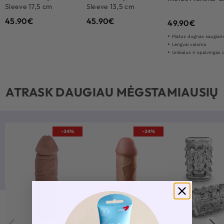
Sleeve 17,5 cm
Sleeve 13,5 cm
45.90
€
45.90
€
49.90
€
Platus dugnas saugiam ir saugiam
Lengvai valoma
Unikalus ir spalvingas 
ATRASK DAUGIAU MĖGSTAMIAUSIŲ
-34%
-34%