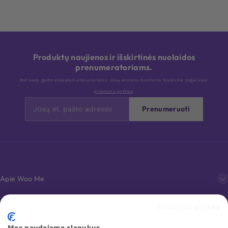
Produktų naujienos ir išskirtinės nuolaidos
prenumeratoriams.
Bet kada galite atsisakyti prenumeratos. Jūsų asmens duomenis tvarkome pagal savo
privatumo politiką
.
Prenumeruoti
Apie Woo Me
Privatumo politika
Klientų aptarnavimas
Mes naudojame slapukus