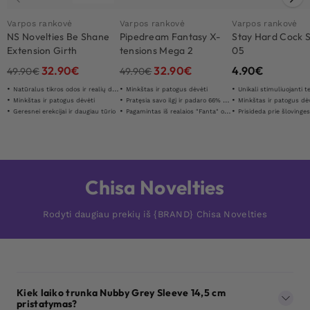
Varpos rankovė
Varpos rankovė
Varpos rankovė
NS Novelties Be Shane
Pipedream Fantasy X-
Stay Hard Cock 
Extension Girth
tensions Mega 2
05
Enhancer
Extension
32.90
€
32.90
€
4.90
€
49.90
€
49.90
€
Natūralus tikros odos ir realių detaliū jausmas
Minkštas ir patogus dėvėti
Unikali stimuliuojanti t
Minkštas ir patogus dėvėti
Pratęsia savo ilgį ir padaro 66% storesnį
Minkštas ir patogus dė
Geresnei erekcijai ir daugiau tūrio
Pagamintas iš realaios "Fanta" odos "
Prisideda prie šlovinge
Chisa Novelties
Rodyti daugiau prekių iš {BRAND} Chisa Novelties
Kiek laiko trunka Nubby Grey Sleeve 14,5 cm
pristatymas?