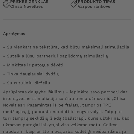
PREKĖS ŽENKLAS
PRODUKTO TIPAS
Chisa Novelties
Varpos rankovė
Aprašymas
- Su vienkartine tekstūra, kad būtų maksimali stimuliacija
- Suteikia jūsų partneriui papildomą stimuliaciją
- Minkštas ir patogus dėvėti
- Tinka daugiausiai dydžių
- Su rutuliniu dirželiu
Aprūpintas daugybe iškilimų – lepinkite savo partnerį dar
intensyvesne stimuliacija su šiuo penio užmovu iš „Chisa
Novelties“!
Pagamintas iš be ftalatų, tamprios TPE
medžiagos, jį paprasta naudoti ir lengva valyti. Taip pat
turi tamprų sėklidžių žiedą (ballstrap), kuris užtikrina, kad
užmovas patogiai laikytųsi viso veiksmo metu. Galima
naudoti ir kaip piršto movą arba kodėl gi neišbandžius jo