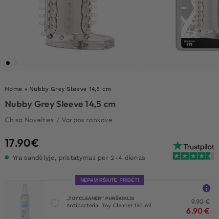
Home
»
Nubby Grey Sleeve 14,5 cm
Nubby Grey Sleeve 14,5 cm
Chisa Novelties
/
Varpos rankovė
17.90
€
Yra sandėlyje, pristatymas per 2-4 dienas
NEPAMIRŠKITE PRIDĖTI
„TOYCLEANER“ PURŠKIKLIS
9.90
€
Antibacterial Toy Cleaner 150 ml
6.90
€