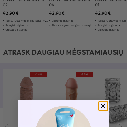
02
04
01
42.90
€
42.90
€
42.90
€
Tekstūruota viduje, kad būtų maksimali stimuliacija
Unikalus dizainas
Tekstūruota viduje, kad būtų maksimal
Patogiai priglunda
Platus dugnas saugiam ir saugiam naudojimui
Patogiai priglunda
Unikalus dizainas
Unikalus dizainas
ATRASK DAUGIAU MĖGSTAMIAUSIŲ
-34%
-34%