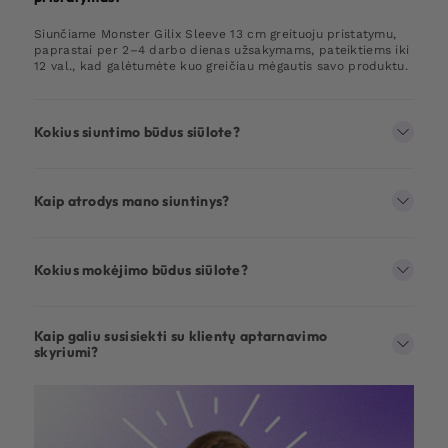
Siunčiame Monster Gilix Sleeve 13 cm greituoju pristatymu,
paprastai per 2–4 darbo dienas užsakymams, pateiktiems iki
12 val., kad galėtumėte kuo greičiau mėgautis savo produktu.
Kokius siuntimo būdus siūlote?
Kaip atrodys mano siuntinys?
Kokius mokėjimo būdus siūlote?
Kaip galiu susisiekti su klientų aptarnavimo
skyriumi?