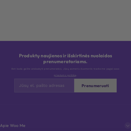
Produktų naujienos ir išskirtinės nuolaidos
prenumeratoriams.
Bet kada galite atsisakyti prenumeratos. Jūsų asmens duomenis tvarkome pagal savo
privatumo politiką
.
Prenumeruoti
Apie Woo Me