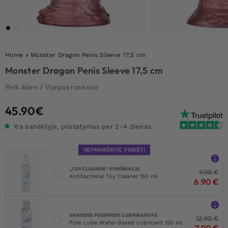
Home
»
Monster Dragon Penis Sleeve 17,5 cm
Monster Dragon Penis Sleeve 17,5 cm
Pink Alien
/
Varpos rankovė
45.90
€
Yra sandėlyje, pristatymas per 2-4 dienas
NEPAMIRŠKITE PRIDĖTI
„TOYCLEANER“ PURŠKIKLIS
9.90
€
Antibacterial Toy Cleaner 150 ml
6.90
€
VANDENS PAGRINDO LUBRIKANTAS
12.90
€
Pure Lube Water-Based Lubricant 150 ml
7.90
€