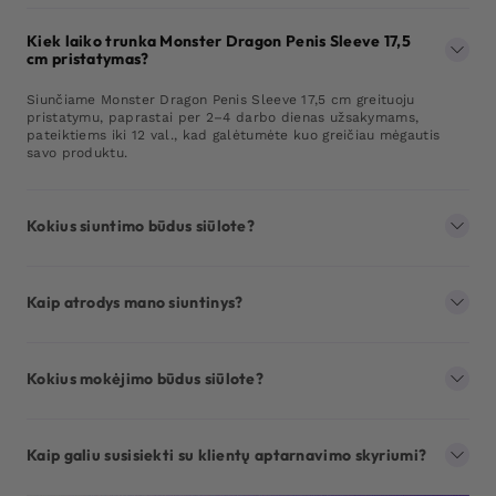
Kiek laiko trunka Monster Dragon Penis Sleeve 17,5
cm pristatymas?
Siunčiame Monster Dragon Penis Sleeve 17,5 cm greituoju
pristatymu, paprastai per 2–4 darbo dienas užsakymams,
pateiktiems iki 12 val., kad galėtumėte kuo greičiau mėgautis
savo produktu.
Kokius siuntimo būdus siūlote?
Kaip atrodys mano siuntinys?
Kokius mokėjimo būdus siūlote?
Kaip galiu susisiekti su klientų aptarnavimo skyriumi?