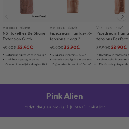
Love Deal
Varpos rankovė
Varpos rankovė
Varpos rankovė
NS Novelties Be Shane
Pipedream Fantasy X-
Pipedream Fanta
Extension Girth
tensions Mega 2
tensions Perfect
Enhancer
Extension
Extension
32.90
€
32.90
€
28.90
€
49.90
€
49.90
€
39.90
€
Natūralus tikros odos ir realių detaliū jausmas
Minkštas ir patogus dėvėti
Norėdami intensyviau s
Minkštas ir patogus dėvėti
Pratęsia savo ilgį ir padaro 66% storesnį
Stimuliacijai ir greitam
Geresnei erekcijai ir daugiau tūrio
Pagamintas iš realaios "Fanta" odos "
Minkštas ir patogus dė
Pink Alien
Rodyti daugiau prekių iš {BRAND} Pink Alien