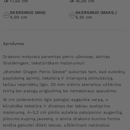
17,50 cm
16,00 cm
SKERSMUO (MIN)
SKERSMUO (MAKS.)
4,00 cm
5,20 cm
Aprašymas
Drakono motyvais paremtas penio užmovas, skirtas
išraiškingam, tekstūriškam malonumui!
„Monster Dragon Penis Sleeve“ sukurtas tam, kad suteiktų
papildomą apimtį, tekstūrą ir intensyvią stimuliaciją,
tačiau nepridėtų ilgio. 30 mm vidinis skersmuo užtikrina
tvirtą bei patogų prigludimą be nemalonaus spaudimo.
16 cm įsiskverbimo ilgis patogiai apgaubia varpą, o
kūrybiška tekstūra ir dizainas dar labiau sustiprina
malonumą. 4–5,2 cm plotis suteikia palaipsniui augančią,
pilnumo kupiną jauseną, o atvira drakono burnos forma
leidžia galvutei išlikti laisvai, užtikrinant natūralius