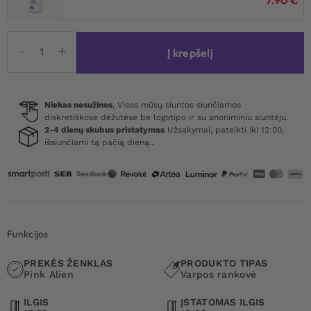
produkto
Į krepšelį
kiekis:
Monster
Dragon
Penis
Niekas nesužinos
, Visos mūsų siuntos siunčiamos
diskretiškose dėžutėse be logotipo ir su anoniminiu siuntėju.
Sleeve
2-4 dienų skubus pristatymas
Užsakymai, pateikti iki 12:00,
17,5
išsiunčiami tą pačią dieną..
cm
Funkcijos
PREKĖS ŽENKLAS
PRODUKTO TIPAS
Pink Alien
Varpos rankovė
ILGIS
ĮSTATOMAS ILGIS