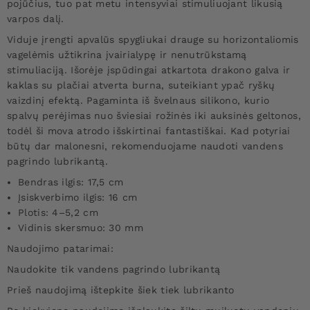
pojūčius, tuo pat metu intensyviai stimuliuojant likusią
varpos dalį.
Viduje įrengti apvalūs spygliukai drauge su horizontaliomis
vagelėmis užtikrina įvairialypę ir nenutrūkstamą
stimuliaciją. Išorėje įspūdingai atkartota drakono galva ir
kaklas su plačiai atverta burna, suteikiant ypač ryškų
vaizdinį efektą. Pagaminta iš švelnaus silikono, kurio
spalvų perėjimas nuo šviesiai rožinės iki auksinės geltonos,
todėl ši mova atrodo išskirtinai fantastiškai. Kad potyriai
būtų dar malonesni, rekomenduojame naudoti vandens
pagrindo lubrikantą.
Bendras ilgis: 17,5 cm
Įsiskverbimo ilgis: 16 cm
Plotis: 4–5,2 cm
Vidinis skersmuo: 30 mm
Naudojimo patarimai:
Naudokite tik vandens pagrindo lubrikantą
Prieš naudojimą ištepkite šiek tiek lubrikanto