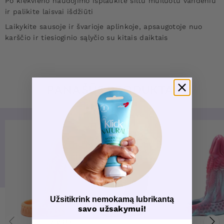
Po kiekvieno naudojimo išplaukite šiltu muiluotu vandeniu
ir palikite laisvai išdžiūti
Laikykite sausoje ir švarioje aplinkoje, apsaugotoje nuo
karščio ir tiesioginio sąlyčio su kitais daiktais
PANAŠŪS PRODUKTAI
Užsitikrink nemokamą lubrikantą
savo užsakymui!
2 už 79,90 €