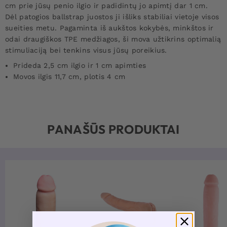
cm prie jūsų penio ilgio ir padidintų jo apimtį dar 1 cm.
Dėl patogios ballstrap juostos ji išliks stabiliai vietoje visos
sueities metu. Pagaminta iš aukštos kokybės, minkštos ir
odai draugiškos TPE medžiagos, ši mova užtikrins optimalią
stimuliaciją bei tenkins visus jūsų poreikius.
Prideda 2,5 cm ilgio ir 1 cm apimties
Movos ilgis 11,7 cm, plotis 4 cm
PANAŠŪS PRODUKTAI