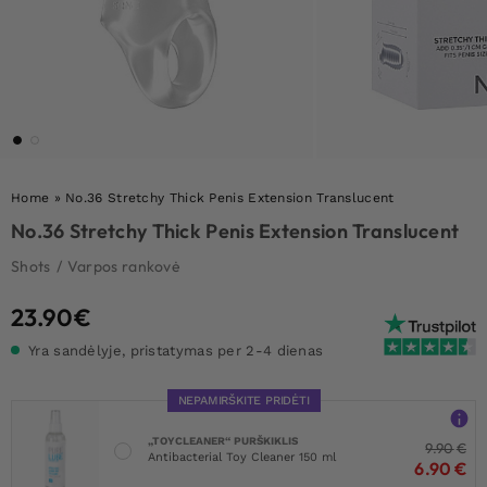
Home
»
No.36 Stretchy Thick Penis Extension Translucent
No.36 Stretchy Thick Penis Extension Translucent
Shots
/
Varpos rankovė
23.90
€
Yra sandėlyje, pristatymas per 2-4 dienas
NEPAMIRŠKITE PRIDĖTI
„TOYCLEANER“ PURŠKIKLIS
9.90
€
Antibacterial Toy Cleaner 150 ml
6.90
€