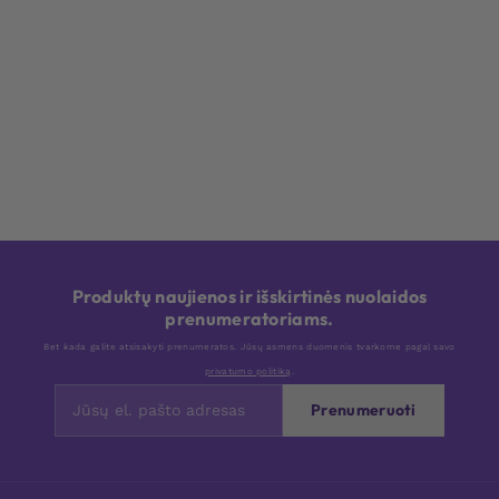
Produktų naujienos ir išskirtinės nuolaidos
prenumeratoriams.
Bet kada galite atsisakyti prenumeratos. Jūsų asmens duomenis tvarkome pagal savo
privatumo politiką
.
Prenumeruoti