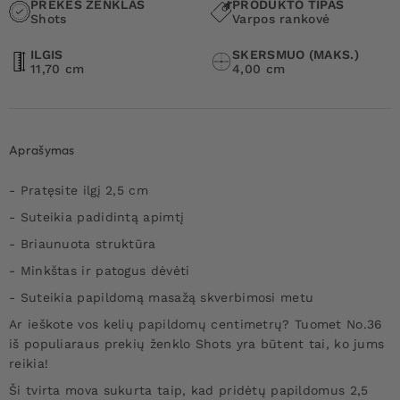
PREKĖS ŽENKLAS
PRODUKTO TIPAS
Shots
Varpos rankovė
ILGIS
SKERSMUO (MAKS.)
11,70 cm
4,00 cm
Aprašymas
- Pratęsite ilgį 2,5 cm
- Suteikia padidintą apimtį
- Briaunuota struktūra
- Minkštas ir patogus dėvėti
- Suteikia papildomą masažą skverbimosi metu
Ar ieškote vos kelių papildomų centimetrų?
Tuomet No.36
iš populiaraus prekių ženklo Shots yra būtent tai, ko jums
reikia!
Ši tvirta mova sukurta taip, kad pridėtų papildomus 2,5