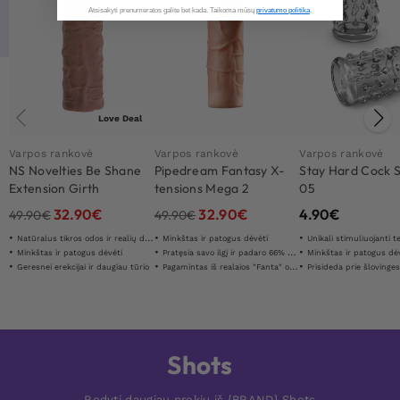
Atsisakyti prenumeratos galite bet kada. Taikoma mūsų
privatumo politika
.​
Love Deal
Varpos rankovė
Varpos rankovė
Varpos rankovė
NS Novelties Be Shane
Pipedream Fantasy X-
Stay Hard Cock 
Extension Girth
tensions Mega 2
05
Enhancer
Extension
32.90
€
32.90
€
4.90
€
49.90
€
49.90
€
Natūralus tikros odos ir realių detaliū jausmas
Minkštas ir patogus dėvėti
Unikali stimuliuojanti t
Minkštas ir patogus dėvėti
Pratęsia savo ilgį ir padaro 66% storesnį
Minkštas ir patogus dė
Geresnei erekcijai ir daugiau tūrio
Pagamintas iš realaios "Fanta" odos "
Prisideda prie šlovinge
Shots
Rodyti daugiau prekių iš {BRAND} Shots