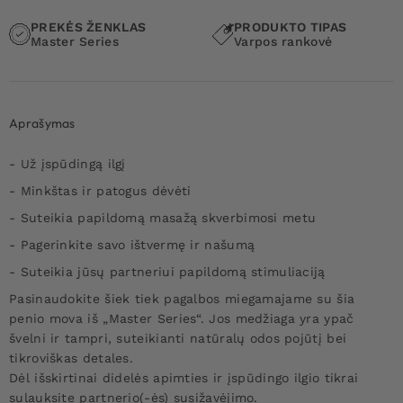
PREKĖS ŽENKLAS
PRODUKTO TIPAS
Master Series
Varpos rankovė
Aprašymas
- Už įspūdingą ilgį
- Minkštas ir patogus dėvėti
- Suteikia papildomą masažą skverbimosi metu
- Pagerinkite savo ištvermę ir našumą
- Suteikia jūsų partneriui papildomą stimuliaciją
Pasinaudokite šiek tiek pagalbos miegamajame su šia
penio mova iš „Master Series“. Jos medžiaga yra ypač
švelni ir tampri, suteikianti natūralų odos pojūtį bei
tikroviškas detales.
Dėl išskirtinai didelės apimties ir įspūdingo ilgio tikrai
sulauksite partnerio(-ės) susižavėjimo.