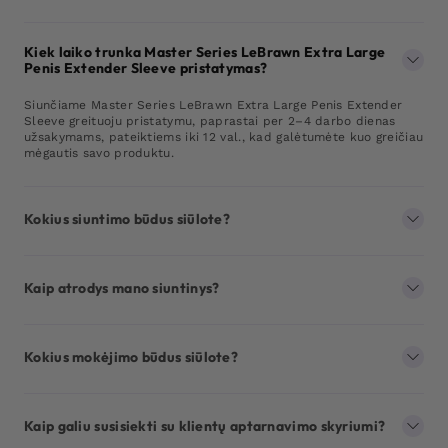
Kiek laiko trunka Master Series LeBrawn Extra Large
Penis Extender Sleeve pristatymas?
Siunčiame Master Series LeBrawn Extra Large Penis Extender
Sleeve greituoju pristatymu, paprastai per 2–4 darbo dienas
užsakymams, pateiktiems iki 12 val., kad galėtumėte kuo greičiau
mėgautis savo produktu.
Kokius siuntimo būdus siūlote?
Kaip atrodys mano siuntinys?
Kokius mokėjimo būdus siūlote?
Kaip galiu susisiekti su klientų aptarnavimo skyriumi?