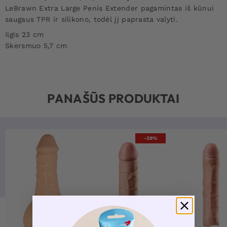
LeBrawn Extra Large Penis Extender pagamintas iš kūnui
saugaus TPR ir silikono, todėl jį paprasta valyti.
Ilgis 23 cm
Skersmuo 5,7 cm
PANAŠŪS PRODUKTAI
-28%