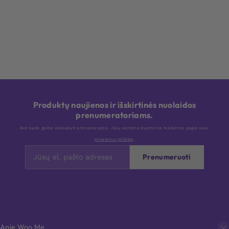
Produktų naujienos ir išskirtinės nuolaidos
prenumeratoriams.
Bet kada galite atsisakyti prenumeratos. Jūsų asmens duomenis tvarkome pagal savo
privatumo politiką
.
Prenumeruoti
Apie Woo Me