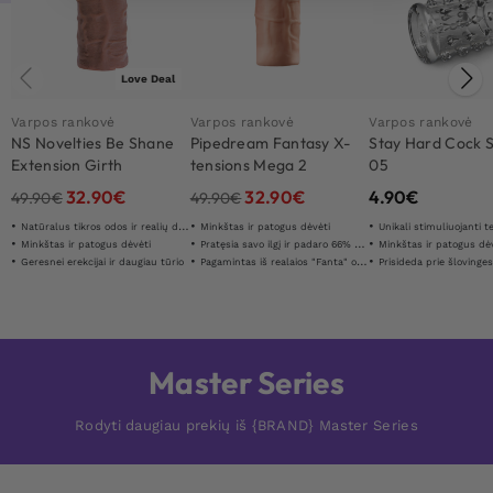
Love Deal
Varpos rankovė
Varpos rankovė
Varpos rankovė
NS Novelties Be Shane
Pipedream Fantasy X-
Stay Hard Cock 
Extension Girth
tensions Mega 2
05
Enhancer
Extension
32.90
€
32.90
€
4.90
€
49.90
€
49.90
€
Natūralus tikros odos ir realių detaliū jausmas
Minkštas ir patogus dėvėti
Unikali stimuliuojanti t
Minkštas ir patogus dėvėti
Pratęsia savo ilgį ir padaro 66% storesnį
Minkštas ir patogus dė
Geresnei erekcijai ir daugiau tūrio
Pagamintas iš realaios "Fanta" odos "
Prisideda prie šlovinge
Master Series
Rodyti daugiau prekių iš {BRAND} Master Series