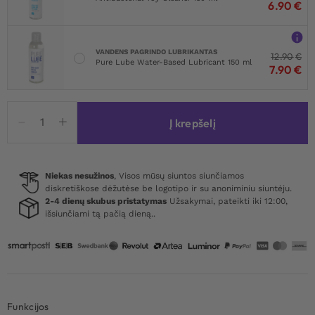
6.90
€
VANDENS PAGRINDO LUBRIKANTAS
12.90
€
Pure Lube Water-Based Lubricant 150 ml
7.90
€
produkto
Į krepšelį
kiekis:
Master
Series
LeBrawn
Niekas nesužinos
, Visos mūsų siuntos siunčiamos
diskretiškose dėžutėse be logotipo ir su anoniminiu siuntėju.
Extra
2-4 dienų skubus pristatymas
Užsakymai, pateikti iki 12:00,
Large
išsiunčiami tą pačią dieną..
Penis
Extender
Sleeve
Funkcijos