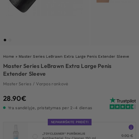
Home
»
Master Series LeBrawn Extra Large Penis Extender Sleeve
Master Series LeBrawn Extra Large Penis
Extender Sleeve
Master Series
/
Varpos rankovė
28.90
€
Yra sandėlyje, pristatymas per 2-4 dienas
NEPAMIRŠKITE PRIDĖTI
„TOYCLEANER“ PURŠKIKLIS
9.90
€
Antibacterial Toy Cleaner 150 ml