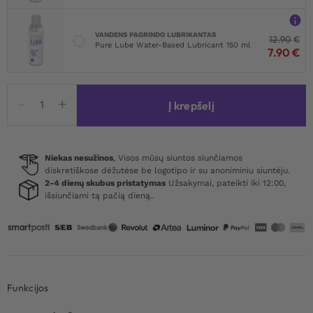
VANDENS PAGRINDO LUBRIKANTAS
12.90
€
Pure Lube Water-Based Lubricant 150 ml
7.90
€
produkto
Į krepšelį
kiekis:
Leten
Streamline
Sleeve
Niekas nesužinos
, Visos mūsų siuntos siunčiamos
diskretiškose dėžutėse be logotipo ir su anoniminiu siuntėju.
2-4 dienų skubus pristatymas
Užsakymai, pateikti iki 12:00,
išsiunčiami tą pačią dieną..
Funkcijos