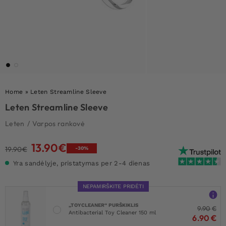
Home
»
Leten Streamline Sleeve
Leten Streamline Sleeve
Leten
/
Varpos rankovė
13.90
€
Original
Current
19.90
€
-30%
price
price
Yra sandėlyje, pristatymas per 2-4 dienas
was:
is:
19.90€.
13.90€.
NEPAMIRŠKITE PRIDĖTI
„TOYCLEANER“ PURŠKIKLIS
9.90
€
Antibacterial Toy Cleaner 150 ml
6.90
€