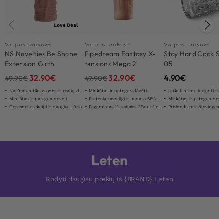
Love Deal
Varpos rankovė
Varpos rankovė
Varpos rankovė
NS Novelties Be Shane
Pipedream Fantasy X-
Stay Hard Cock 
Extension Girth
tensions Mega 2
05
Enhancer
Extension
32.90
€
32.90
€
4.90
€
49.90
€
49.90
€
Natūralus tikros odos ir realių detaliū jausmas
Minkštas ir patogus dėvėti
Unikali stimuliuojanti t
Minkštas ir patogus dėvėti
Pratęsia savo ilgį ir padaro 66% storesnį
Minkštas ir patogus dė
Geresnei erekcijai ir daugiau tūrio
Pagamintas iš realaios "Fanta" odos "
Prisideda prie šlovinge
Leten
Rodyti daugiau prekių iš {BRAND} Leten