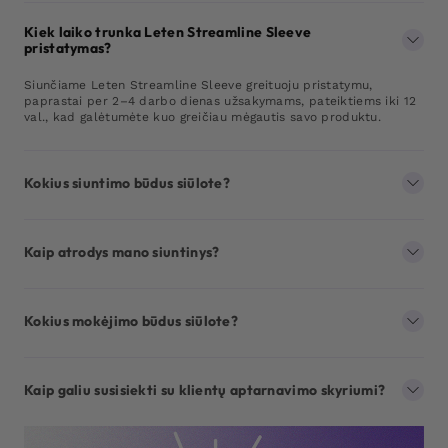
Kiek laiko trunka Leten Streamline Sleeve
pristatymas?
Siunčiame Leten Streamline Sleeve greituoju pristatymu,
paprastai per 2–4 darbo dienas užsakymams, pateiktiems iki 12
val., kad galėtumėte kuo greičiau mėgautis savo produktu.
Kokius siuntimo būdus siūlote?
Kaip atrodys mano siuntinys?
Kokius mokėjimo būdus siūlote?
Kaip galiu susisiekti su klientų aptarnavimo skyriumi?