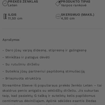
PREKĖS ŽENKLAS
PRODUKTO TIPAS
Leten
Varpos rankovė
ILGIS
SKERSMUO (MAKS.)
11,50 cm
4,50 cm
Aprašymas
- Daro jūsų varpą didesnę, stipresnę ir galingesnę
- Minkštas ir patogus dėvėti
- Su rutuliniu dirželiu
- Suteikia jūsų partneriui papildomą stimuliaciją
- Briaunuota struktūra
Streamline Sleeve iš populiaraus prekės ženklo Leten – tai
skaidrus penio antgalis su sėklidžių dirželiu. Jis sukurtas
taip, kad pasiektų G tašką ir suteiktų kelis papildomus
centimetrus dėvinčiajam. Aplink sėklides esantis žiedas