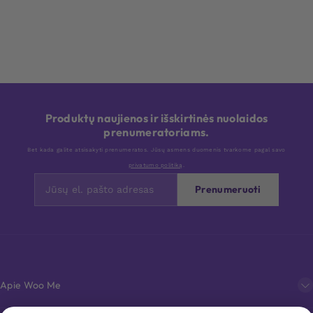
Produktų naujienos ir išskirtinės nuolaidos
prenumeratoriams.
Bet kada galite atsisakyti prenumeratos. Jūsų asmens duomenis tvarkome pagal savo
privatumo politiką
.
Prenumeruoti
Apie Woo Me