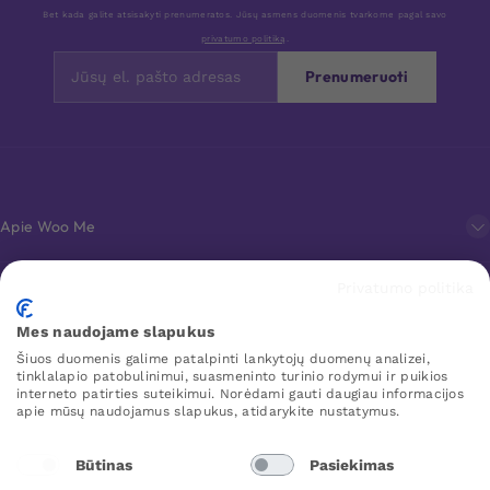
Bet kada galite atsisakyti prenumeratos. Jūsų asmens duomenis tvarkome pagal savo
privatumo politiką
.
Prenumeruoti
Apie Woo Me
Privatumo politika
Klientų aptarnavimas
Mes naudojame slapukus
Šiuos duomenis galime patalpinti lankytojų duomenų analizei,
Mėgstamiausi
tinklalapio patobulinimui, suasmeninto turinio rodymui ir puikios
interneto patirties suteikimui. Norėdami gauti daugiau informacijos
apie mūsų naudojamus slapukus, atidarykite nustatymus.
WOO ME
Būtinas
Pasiekimas