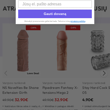
Email
ATRASK DAUGIAU MĖGSTAMIAUSIŲ
Gauti dovaną
Atsisakyti prenumeratos galite bet kada. Taikoma mūsų
privatumo politika
.​
-34%
-34%
Love Deal
Varpos rankovė
Varpos rankovė
Varpos rankovė
NS Novelties Be Shane
Pipedream Fantasy X-
Stay Hard Cock 
Extension Girth
tensions Mega 2
05
Enhancer
Extension
32.90
€
32.90
€
4.90
€
49.90
€
49.90
€
Natūralus tikros odos ir realių detaliū jausmas
Minkštas ir patogus dėvėti
Unikali stimuliuojanti t