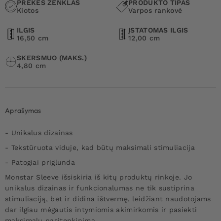
PREKĖS ŽENKLAS
PRODUKTO TIPAS
Kiotos
Varpos rankovė
ILGIS
ĮSTATOMAS ILGIS
16,50 cm
12,00 cm
SKERSMUO (MAKS.)
4,80 cm
Aprašymas
- Unikalus dizainas
- Tekstūruota viduje, kad būtų maksimali stimuliacija
- Patogiai priglunda
Monstar Sleeve išsiskiria iš kitų produktų rinkoje. Jo
unikalus dizainas ir funkcionalumas ne tik sustiprina
stimuliaciją, bet ir didina ištvermę, leidžiant naudotojams
dar ilgiau mėgautis intymiomis akimirkomis ir pasiekti
maksimalų pasitenkinimą.