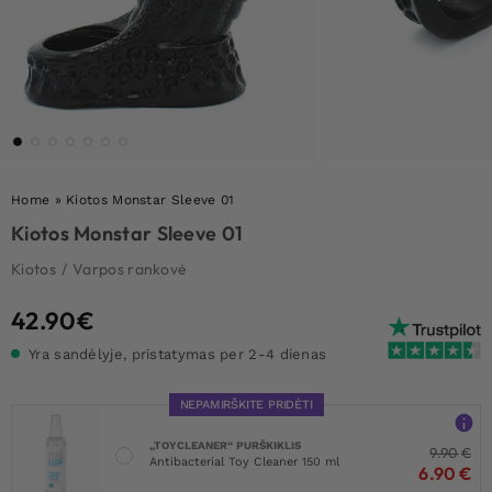
Home
»
Kiotos Monstar Sleeve 01
Kiotos Monstar Sleeve 01
Kiotos
/
Varpos rankovė
42.90
€
Yra sandėlyje, pristatymas per 2-4 dienas
NEPAMIRŠKITE PRIDĖTI
„TOYCLEANER“ PURŠKIKLIS
9.90
€
Antibacterial Toy Cleaner 150 ml
6.90
€