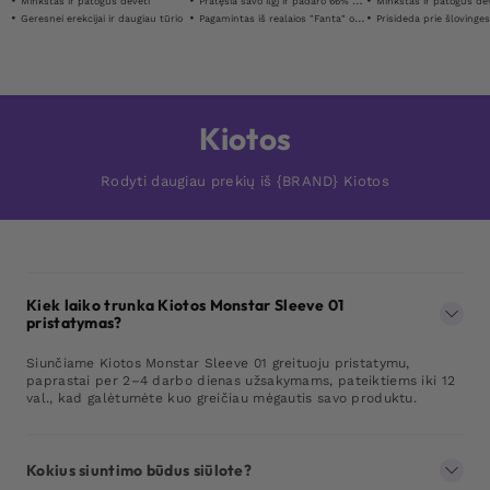
Minkštas ir patogus dėvėti
Pratęsia savo ilgį ir padaro 66% storesnį
Minkštas ir patogus dė
Geresnei erekcijai ir daugiau tūrio
Pagamintas iš realaios "Fanta" odos "
Prisideda prie šlovinge
Kiotos
Rodyti daugiau prekių iš {BRAND} Kiotos
Kiek laiko trunka Kiotos Monstar Sleeve 01
pristatymas?
Siunčiame Kiotos Monstar Sleeve 01 greituoju pristatymu,
paprastai per 2–4 darbo dienas užsakymams, pateiktiems iki 12
val., kad galėtumėte kuo greičiau mėgautis savo produktu.
Kokius siuntimo būdus siūlote?