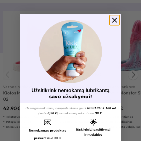
2 už 79,90 €
Varpos rankovė
Varpos rankovė
Varpos rankovė
Užsitikrink nemokamą lubrikantą
Kiotos Monstar Sleeve
Kiotos Monstar Sleeve
Kiotos Monstar S
savo užsakymui!
02
04
03
42.90
€
42.90
€
42.90
€
Užsiregistruok mūsų naujienlaiškiui ir gauk
RFSU Klick 100 ml
(vertė
6,90 €
) nemokamai perkant nuo
30 €
.
Tekstūruota viduje, kad būtų maksimali stimuliacija
Unikalus dizainas
Patogiai priglunda
💌
🌟
Patogiai priglunda
Platus dugnas saugiam ir saugiam naudojimui
Unikalus dizainas
Unikalus dizainas
Tekstūruota viduje, kad būtų maksimal
Išskirtiniai pasiūlymai
Nemokamas produktas
ir nuolaidos
perkant nuo 30 €