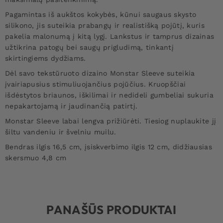
Pagamintas iš aukštos kokybės, kūnui saugaus skysto
silikono, jis suteikia prabangų ir realistišką pojūtį, kuris
pakelia malonumą į kitą lygį. Lankstus ir tamprus dizainas
užtikrina patogų bei saugų prigludimą, tinkantį
skirtingiems dydžiams.
Dėl savo tekstūruoto dizaino Monstar Sleeve suteikia
įvairiapusius stimuliuojančius pojūčius. Kruopščiai
išdėstytos briaunos, iškilimai ir nedideli gumbeliai sukuria
nepakartojamą ir jaudinančią patirtį.
Monstar Sleeve labai lengva prižiūrėti. Tiesiog nuplaukite jį
šiltu vandeniu ir švelniu muilu.
Bendras ilgis 16,5 cm, įsiskverbimo ilgis 12 cm, didžiausias
skersmuo 4,8 cm
PANAŠŪS PRODUKTAI