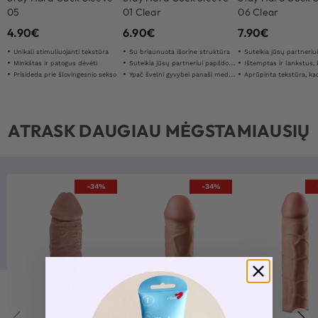
05
01 Clear
06 Clear
4.90
€
6.90
€
7.90
€
Unikali stimuliuojanti tekstūra
Su briaunuota išorine struktūra
Suteikia jūsų partneriui papildomą
Minkštas ir patogus dėvėti
Suteikia jūsų partneriui papildomą stimuliaciją
Ištemptas ir lankstus, kad tilptų d
Prisideda prie šlovingesnio sekso
Ypač švelni gyvybei panaši medžiaga
Aprūpinta tekstūra, kad būtų maksimali 
ATRASK DAUGIAU MĖGSTAMIAUSIŲ
-34%
-34%