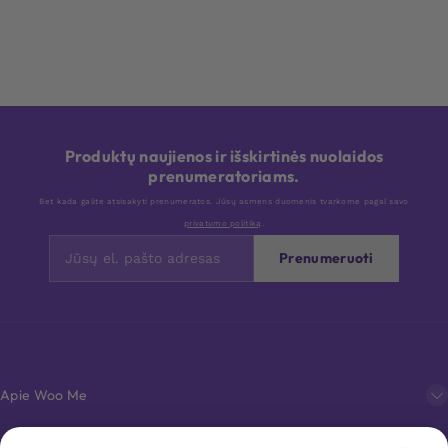
Produktų naujienos ir išskirtinės nuolaidos
prenumeratoriams.
Bet kada galite atsisakyti prenumeratos. Jūsų asmens duomenis tvarkome pagal savo
privatumo politiką
.
Prenumeruoti
Apie Woo Me