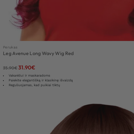
Perukas
Leg Avenue Long Wavy Wig Red
31.90
€
35.90
€
Vakarėliui ir maskaradoms
Paiekite elegantišką ir klasikinę išvaizdą
Reguliuojamas, kad puikiai tiktų