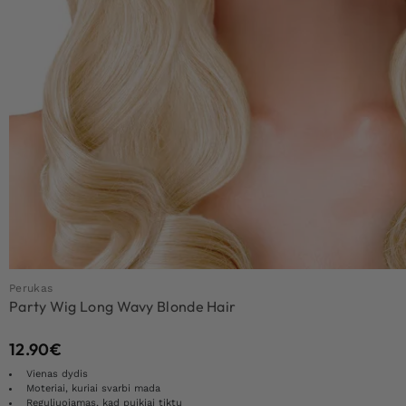
Perukas
Party Wig Long Wavy Blonde Hair
12.90
€
Vienas dydis
Moteriai, kuriai svarbi mada
Reguliuojamas, kad puikiai tiktų