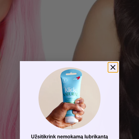
Užsitikrink nemokamą lubrikantą