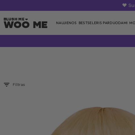
❤️ S
Woo Me
NAUJIENOS
BESTSELERIS PARDUODAMI
MO
Skip
to
content
Filtras