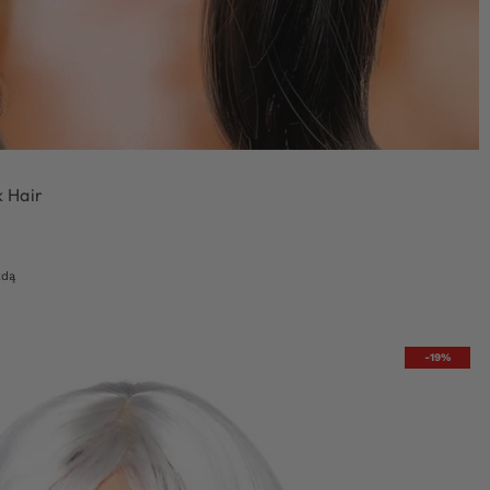
k Hair
zdą
-19%