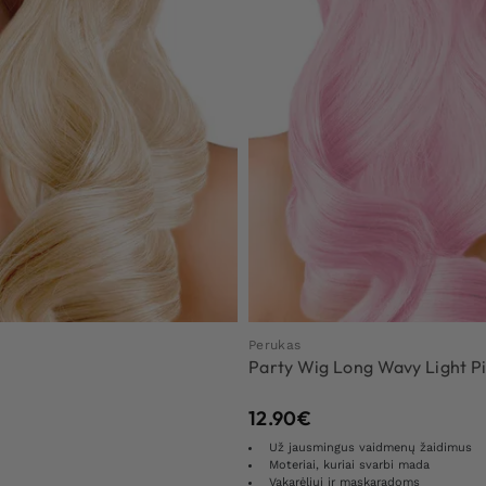
Perukas
Party Wig Long Wavy Light Pi
12.90
€
Už jausmingus vaidmenų žaidimus
Moteriai, kuriai svarbi mada
Vakarėliui ir maskaradoms