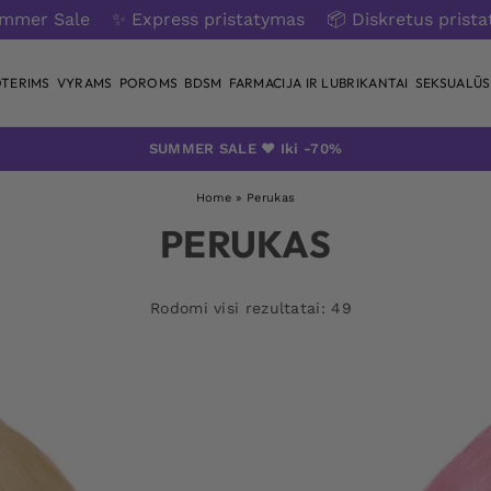
ummer Sale
✨ Express pristatymas
📦 Diskretus prist
TERIMS
VYRAMS
POROMS
BDSM
FARMACIJA IR LUBRIKANTAI
SEKSUALŪS 
SUMMER SALE ❤️ Iki -70%
Home
»
Perukas
PERUKAS
Rodomi visi rezultatai: 49