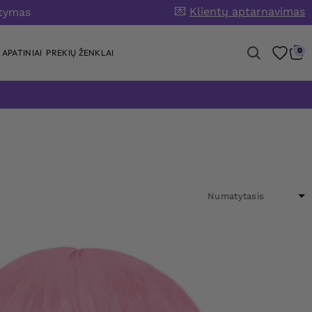
💌
Klientų aptarnavimas
atymas
0
APATINIAI
PREKIŲ ŽENKLAI