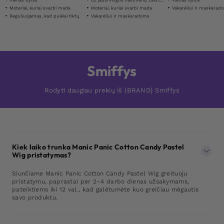
Moteriai, kuriai svarbi mada
Moteriai, kuriai svarbi mada
Vakarėliui ir maskarad
Reguliuojamas, kad puikiai tiktų
Vakarėliui ir maskaradoms
Smiffys
Rodyti daugiau prekių iš {BRAND} Smiffys
Kiek laiko trunka Manic Panic Cotton Candy Pastel
Wig pristatymas?
Siunčiame Manic Panic Cotton Candy Pastel Wig greituoju
pristatymu, paprastai per 2–4 darbo dienas užsakymams,
pateiktiems iki 12 val., kad galėtumėte kuo greičiau mėgautis
savo produktu.