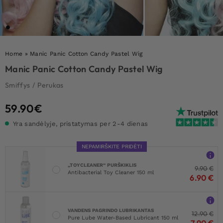
Home
»
Manic Panic Cotton Candy Pastel Wig
Manic Panic Cotton Candy Pastel Wig
Smiffys
/
Perukas
59.90
€
Yra sandėlyje, pristatymas per 2-4 dienas
NEPAMIRŠKITE PRIDĖTI
„TOYCLEANER“ PURŠKIKLIS
9.90
€
Antibacterial Toy Cleaner 150 ml
6.90
€
VANDENS PAGRINDO LUBRIKANTAS
12.90
€
Pure Lube Water-Based Lubricant 150 ml
7.90
€