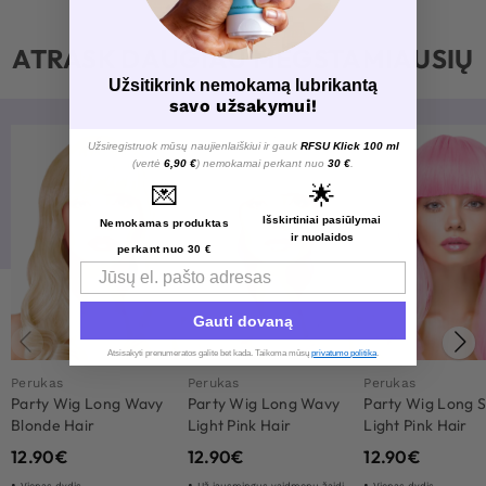
ATRASK DAUGIAU MĖGSTAMIAUSIŲ
Užsitikrink nemokamą lubrikantą
savo užsakymui!
Užsiregistruok mūsų naujienlaiškiui ir gauk
RFSU Klick 100 ml
(vertė
6,90 €
) nemokamai perkant nuo
30 €
.
💌
🌟
Išskirtiniai pasiūlymai
Nemokamas produktas
ir nuolaidos
perkant nuo 30 €
Email
Gauti dovaną
Atsisakyti prenumeratos galite bet kada. Taikoma mūsų
privatumo politika
.​
Perukas
Perukas
Perukas
Party Wig Long Wavy
Party Wig Long Wavy
Party Wig Long S
Blonde Hair
Light Pink Hair
Light Pink Hair
12.90
€
12.90
€
12.90
€
Vienas dydis
Už jausmingus vaidmenų žaidimus
Vienas dydis