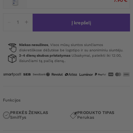
produkto
Į krepšelį
kiekis:
Manic
Panic
Cotton
Niekas nesužinos
, Visos mūsų siuntos siunčiamos
diskretiškose dėžutėse be logotipo ir su anoniminiu siuntėju.
Candy
2-4 dienų skubus pristatymas
Užsakymai, pateikti iki 12:00,
Pastel
išsiunčiami tą pačią dieną..
Wig
Funkcijos
PREKĖS ŽENKLAS
PRODUKTO TIPAS
Smiffys
Perukas