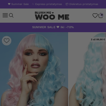
❤️ Summer Sale
✨ Express pristatymas
📦 Diskretus pristatymas
Woo Me
0
Skip
SUMMER SALE ❤️ Iki -70%
to
content
2 už 89,90 €