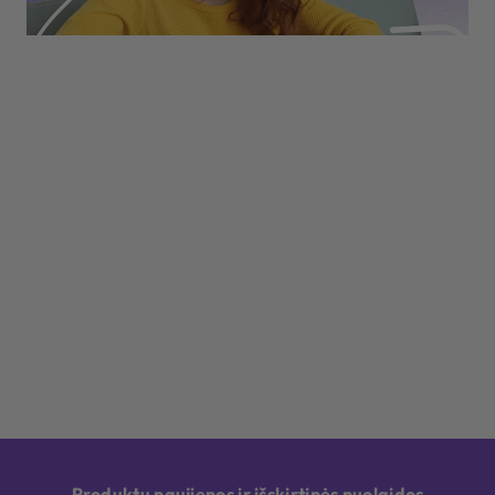
Produktų naujienos ir išskirtinės nuolaidos