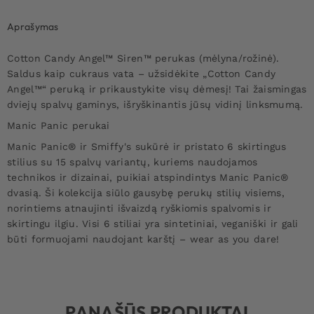
Aprašymas
Cotton Candy Angel™ Siren™ perukas (mėlyna/rožinė).
Saldus kaip cukraus vata – užsidėkite „Cotton Candy
Angel™“ peruką ir prikaustykite visų dėmesį! Tai žaismingas
dviejų spalvų gaminys, išryškinantis jūsų vidinį linksmumą.
Manic Panic perukai
Manic Panic® ir Smiffy's sukūrė ir pristato 6 skirtingus
stilius su 15 spalvų variantų, kuriems naudojamos
technikos ir dizainai, puikiai atspindintys Manic Panic®
dvasią. Ši kolekcija siūlo gausybę perukų stilių visiems,
norintiems atnaujinti išvaizdą ryškiomis spalvomis ir
skirtingu ilgiu. Visi 6 stiliai yra sintetiniai, veganiški ir gali
būti formuojami naudojant karštį – wear as you dare!
PANAŠŪS PRODUKTAI