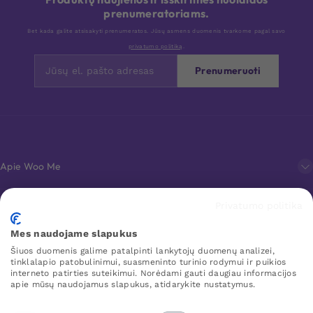
prenumeratoriams.
Bet kada galite atsisakyti prenumeratos. Jūsų asmens duomenis tvarkome pagal savo
privatumo politiką
.
Prenumeruoti
Apie Woo Me
Privatumo politika
Klientų aptarnavimas
Mes naudojame slapukus
Šiuos duomenis galime patalpinti lankytojų duomenų analizei,
Mėgstamiausi
tinklalapio patobulinimui, suasmeninto turinio rodymui ir puikios
interneto patirties suteikimui. Norėdami gauti daugiau informacijos
apie mūsų naudojamus slapukus, atidarykite nustatymus.
WOO ME