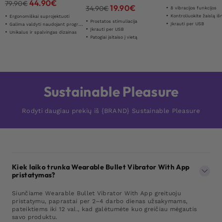
44.90
€
79.90
€
19.90
€
34.90
€
8 vibracijos funkcijos
Kontroliuokite žaislą išmaniuo
Ergonomiškai suprojektuoti
Prostatos stimuliacija
Įkrauti per USB
Galima valdyti naudojant programėles funkcijas
Įkrauti per USB
Unikalus ir spalvingas dizainas
Patogiai įsitaiso į vietą
Sustainable Pleasure
Rodyti daugiau prekių iš {BRAND} Sustainable Pleasure
Kiek laiko trunka Wearable Bullet Vibrator With App
pristatymas?
Siunčiame Wearable Bullet Vibrator With App greituoju
pristatymu, paprastai per 2–4 darbo dienas užsakymams,
pateiktiems iki 12 val., kad galėtumėte kuo greičiau mėgautis
savo produktu.