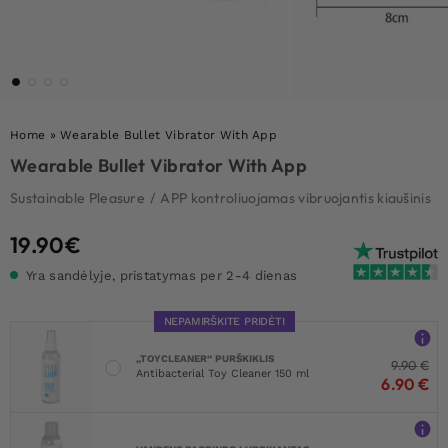
Home
»
Wearable Bullet Vibrator With App
Wearable Bullet Vibrator With App
Sustainable Pleasure
/
APP kontroliuojamas vibruojantis kiaušinis
19.90
€
Yra sandėlyje, pristatymas per 2-4 dienas
NEPAMIRŠKITE PRIDĖTI
„TOYCLEANER“ PURŠKIKLIS
9.90
€
Antibacterial Toy Cleaner 150 ml
6.90
€