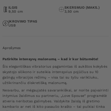
ILGIS
SKERSMUO (MAKS.)
9,50 cm
3,50 cm
ĮKROVIMO TIPAS
USB
Aprašymas
Patirkite intensyvų malonumą – kad ir kur būtumėte!
Šis elegantiškas vibratorius pagamintas iš aukštos kokybės
skystojo silikono ir suteikia intensyvius pojūčius su 10
galingų vibracijos režimų – visa tai su tyliu varikliuku,
užtikrinančiu diskretišką malonumą.
Nesvarbu, ar mėgaujatės savarankiškai, ar norite paįvairinti
intymius žaidimus su partneriu, „Love Spouse“ programėlė
atveria neribotas galimybes. Valdykite žaislą iš gretimo
kambario ar net iš kito pasaulio krašto – tai puikiai tinka