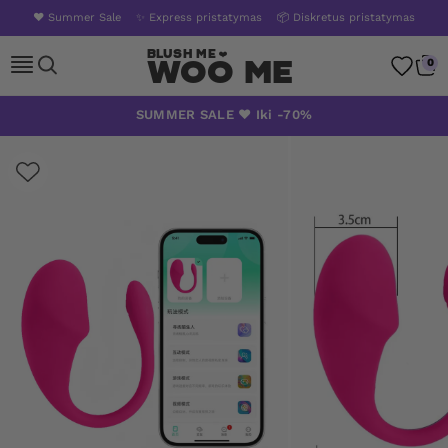
❤️ Summer Sale
✨ Express pristatymas
📦 Diskretus pristatymas
Woo Me
0
Skip
SUMMER SALE ❤️ Iki -70%
to
content