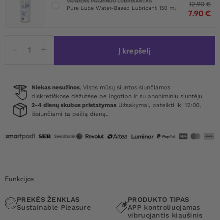
VANDENS PAGRINDO LUBRIKANTAS
12.90
€
Pure Lube Water-Based Lubricant 150 ml
7.90
€
produkto
Į krepšelį
kiekis:
Wearable
Bullet
Vibrator
Niekas nesužinos
, Visos mūsų siuntos siunčiamos
diskretiškose dėžutėse be logotipo ir su anoniminiu siuntėju.
With
2-4 dienų skubus pristatymas
Užsakymai, pateikti iki 12:00,
App
išsiunčiami tą pačią dieną..
Funkcijos
PREKĖS ŽENKLAS
PRODUKTO TIPAS
Sustainable Pleasure
APP kontroliuojamas
vibruojantis kiaušinis