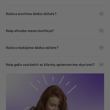
Kokius siuntimo būdus siūlote?
Kaip atrodys mano siuntinys?
Kokius mokėjimo būdus siūlote?
Kaip galiu susisiekti su klientų aptarnavimo skyriumi?