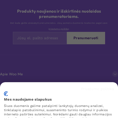
Produktų naujienos ir išskirtinės nuolaidos
prenumeratoriams.
Bet kada galite atsisakyti prenumeratos. Jūsų asmens duomenis tvarkome pagal savo
privatumo politiką
.
Prenumeruoti
Apie Woo Me
Privatumo politika
Klientų aptarnavimas
Mes naudojame slapukus
Šiuos duomenis galime patalpinti lankytojų duomenų analizei,
Mėgstamiausi
tinklalapio patobulinimui, suasmeninto turinio rodymui ir puikios
interneto patirties suteikimui. Norėdami gauti daugiau informacijos