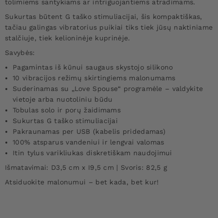
tolimiems santykiams ar intriguojantiems atradimams.
Sukurtas būtent G taško stimuliacijai, šis kompaktiškas,
tačiau galingas vibratorius puikiai tiks tiek jūsų naktiniame
stalčiuje, tiek kelioninėje kuprinėje.
Savybės:
Pagamintas iš kūnui saugaus skystojo silikono
10 vibracijos režimų skirtingiems malonumams
Suderinamas su „Love Spouse“ programėle – valdykite
vietoje arba nuotoliniu būdu
Tobulas solo ir porų žaidimams
Sukurtas G taško stimuliacijai
Pakraunamas per USB (kabelis pridedamas)
100% atsparus vandeniui ir lengvai valomas
Itin tylus varikliukas diskretiškam naudojimui
Išmatavimai: D3,5 cm x I9,5 cm | Svoris: 82,5 g
Atsiduokite malonumui – bet kada, bet kur!