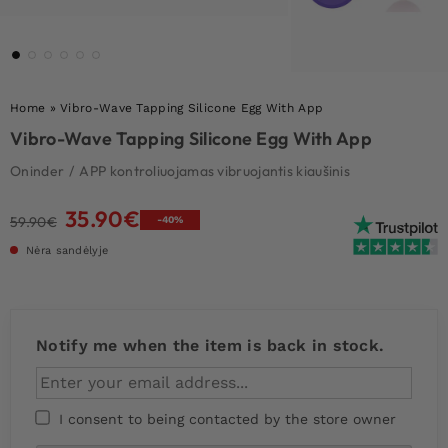
Home
»
Vibro-Wave Tapping Silicone Egg With App
Vibro-Wave Tapping Silicone Egg With App
Oninder
/
APP kontroliuojamas vibruojantis kiaušinis
35.90
€
Original
Current
59.90
€
-40%
price
price
Nėra sandėlyje
was:
is:
59.90€.
35.90€.
Notify me when the item is back in stock.
I consent to being contacted by the store owner