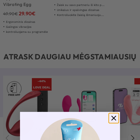
Vibrating Egg
Žaisk su savo partneriu iš kito pasaulio pusės
Unikalus ir spalvingas dizainas
29.90
€
49.90
€
Kontroliuokite žaislą išmaniuoju telefonu
Ergonominis dizainas
Galingos vibracijos
kontroliuojama su programėle
ATRASK DAUGIAU MĖGSTAMIAUSIŲ
-44%
LOVE DEAL
Love Deal