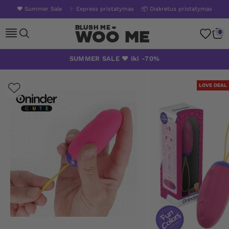
❤️ Summer Sale
✨ Express pristatymas
📦 Diskretus pristatymas
Woo Me
0
Skip
SUMMER SALE ❤️ Iki -70%
to
content
LOVE DEAL