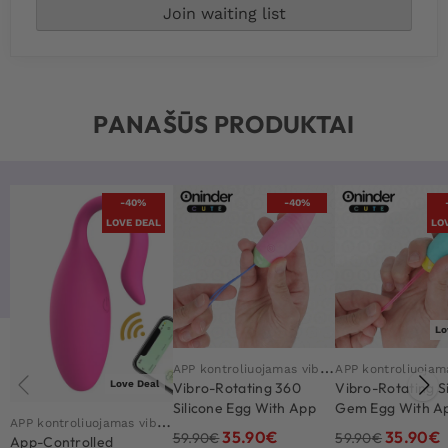
PANAŠŪS PRODUKTAI
-40%
-40%
LOVE DEAL
LO
Lo
A
PP kontroliuojamas vibruojantis kiaušinis
Love Deal
Vibro-Rotating 360
Vibro-Rotating S
Silicone Egg With App
Gem Egg With A
A
PP kontroliuojamas vibruojantis kiaušinis
35.90
€
35.90
€
59.90
€
59.90
€
App-Controlled