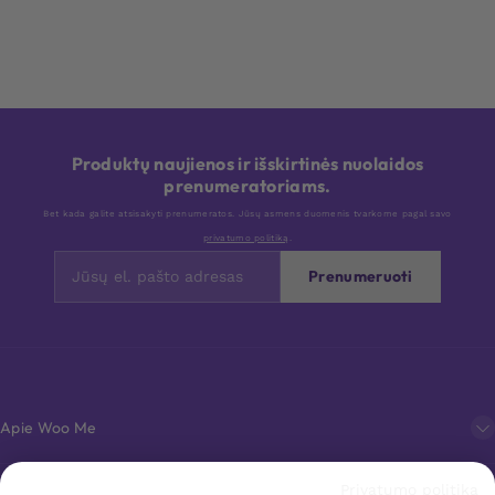
Produktų naujienos ir išskirtinės nuolaidos
prenumeratoriams.
Bet kada galite atsisakyti prenumeratos. Jūsų asmens duomenis tvarkome pagal savo
privatumo politiką
.
Prenumeruoti
Apie Woo Me
Privatumo politika