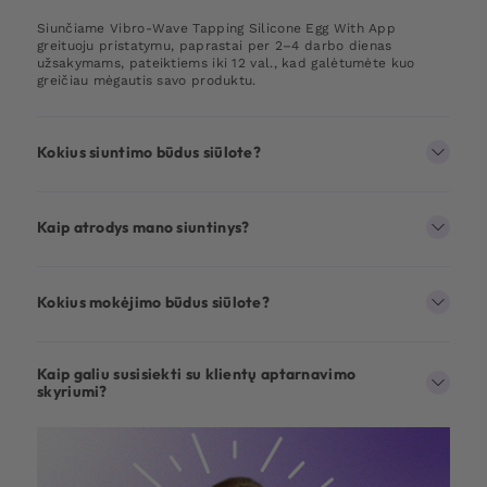
Siunčiame Vibro-Wave Tapping Silicone Egg With App
greituoju pristatymu, paprastai per 2–4 darbo dienas
užsakymams, pateiktiems iki 12 val., kad galėtumėte kuo
greičiau mėgautis savo produktu.
Kokius siuntimo būdus siūlote?
Kaip atrodys mano siuntinys?
Kokius mokėjimo būdus siūlote?
Kaip galiu susisiekti su klientų aptarnavimo
skyriumi?