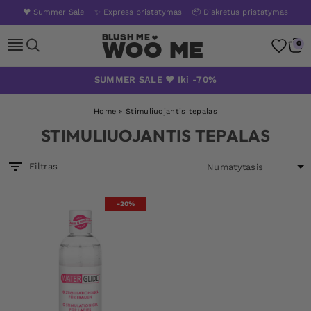
❤️ Summer Sale
✨ Express pristatymas
📦 Diskretus pristatymas
Woo Me
0
Skip
SUMMER SALE ❤️ Iki -70%
to
content
Home
»
Stimuliuojantis tepalas
STIMULIUOJANTIS TEPALAS
Filtras
-20%