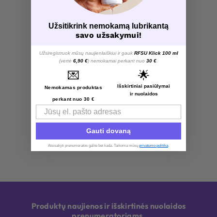
Užsitikrink nemokamą lubrikantą
savo užsakymui!
Užsiregistruok mūsų naujienlaiškiui ir gauk
RFSU Klick 100 ml
(vertė
6,90 €
) nemokamai perkant nuo
30 €
.
💌
🌟
Išskirtiniai pasiūlymai
Nemokamas produktas
ir nuolaidos
perkant nuo 30 €
Email
Gauti dovaną
Atsisakyti prenumeratos galite bet kada. Taikoma mūsų
privatumo politika
.​
Produktų naujienos ir išskirtinės nuolaidos
prenumeratoriams.