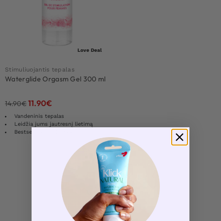
Love Deal
Stimuliuojantis tepalas
Waterglide Orgasm Gel 300 ml
11.90
€
14.90
€
Vandeninis tepalas
Leidžia jums jautresnį lietimą
Bestseleris produktas
Load More Products
1
Rezultatų: 1