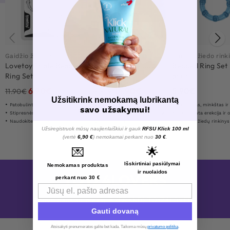
Love Deal
Love Deal
Gaidžio žiedo rinkinys
Gaidžio žiedo rinkinys
Gaidžio žiedo rink
Lovetoy Triple Beaded
Boners 6-Piece Cock
Beaded Ring Set 
Ring Set
Ring Set
pack
6.90
€
14.90
€
5.90
€
11.90
€
26.90
€
Užsitikrink nemokamą lubrikantą
Patobulinta erekcija ir optimizuota ištvermė
Nustatytoma su skirtingais dydžiais
Ištemptas, minkštas ir
savo užsakymui!
Stipresnės, sunkesnės ir sprogstamesnės erekcijos
Stipresnės, sunkesnės ir sprogstamesnės erekcijos
Patobulinta erekcija ir optimiz
Naudokite vieną vienu metu ar visa
Naudojant lieka vietoje
3 varpos žiedų rinkinys
Užsiregistruok mūsų naujienlaiškiui ir gauk
RFSU Klick 100 ml
(vertė
6,90 €
) nemokamai perkant nuo
30 €
.
💌
🌟
Išskirtiniai pasiūlymai
Nemokamas produktas
ir nuolaidos
TOYZ4LOVERS
perkant nuo 30 €
Email
Rodyti daugiau prekių iš {BRAND} TOYZ4LOVERS
Gauti dovaną
Atsisakyti prenumeratos galite bet kada. Taikoma mūsų
privatumo politika
.​