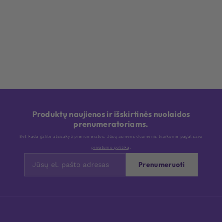
Produktų naujienos ir išskirtinės nuolaidos
prenumeratoriams.
Bet kada galite atsisakyti prenumeratos. Jūsų asmens duomenis tvarkome pagal savo
privatumo politiką
.
Prenumeruoti