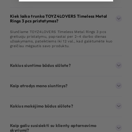
Kiek laiko trunka TOYZ4LOVERS Timeless Metal
Rings 3 pcs pristatymas?
Siunčiame TOYZ4LOVERS Timeless Metal Rings 3 pcs
greituoju pristatymu, paprastai per 2–4 darbo dienas
užsakymams, pateiktiems iki 12 val., kad galėtumėte kuo
greičiau mėgautis savo produktu.
Kokius siuntimo būdus siūlote?
Kaip atrodys mano siuntinys?
Kokius mokėjimo būdus siūlote?
Kaip galiu susisiekti su klientų aptarnavimo
skyriumi?