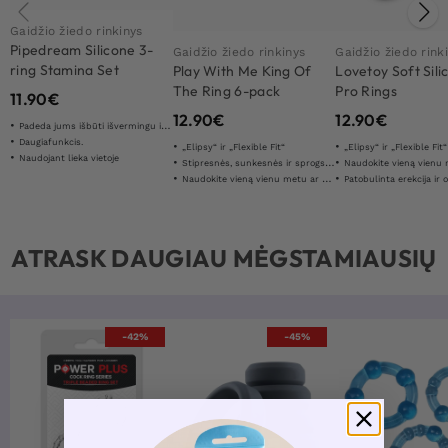
Gaidžio žiedo rinkinys
Pipedream Silicone 3-
Gaidžio žiedo rinkinys
Gaidžio žiedo rink
ring Stamina Set
Play With Me King Of
Lovetoy Soft Sili
The Ring 6-pack
Pro Rings
11.90
€
12.90
€
12.90
€
Padeda jums išbūti išvermingu ilgiau
Daugiafunkcis.
„Elipsy“ ir „Flexible Fit“
„Elipsy“ ir „Flexible Fit“
Naudojant lieka vietoje
Stipresnės, sunkesnės ir sprogstamesnės erekcijos
Naudokite vieną vienu met
Naudokite vieną vienu metu ar visa
Patobulinta erekcija ir optimiz
ATRASK DAUGIAU MĖGSTAMIAUSIŲ
-42%
-45%