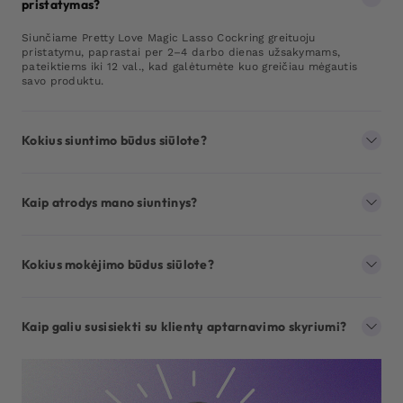
pristatymas?
Siunčiame Pretty Love Magic Lasso Cockring greituoju
pristatymu, paprastai per 2–4 darbo dienas užsakymams,
pateiktiems iki 12 val., kad galėtumėte kuo greičiau mėgautis
savo produktu.
Kokius siuntimo būdus siūlote?
Kaip atrodys mano siuntinys?
Kokius mokėjimo būdus siūlote?
Kaip galiu susisiekti su klientų aptarnavimo skyriumi?