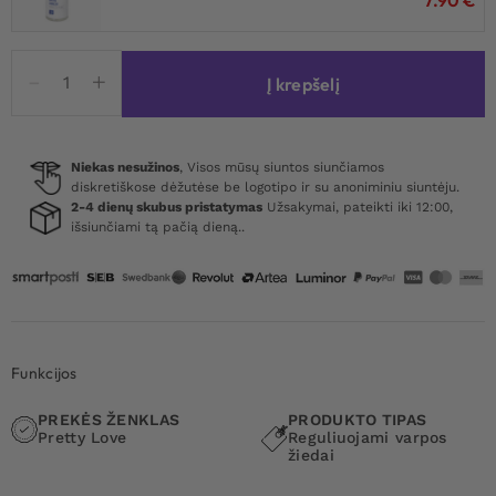
produkto
Į krepšelį
kiekis:
Pretty
Love
Magic
Niekas nesužinos
, Visos mūsų siuntos siunčiamos
diskretiškose dėžutėse be logotipo ir su anoniminiu siuntėju.
Lasso
2-4 dienų skubus pristatymas
Užsakymai, pateikti iki 12:00,
Cockring
išsiunčiami tą pačią dieną..
Funkcijos
PREKĖS ŽENKLAS
PRODUKTO TIPAS
Pretty Love
Reguliuojami varpos
žiedai