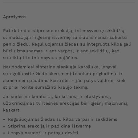
Aprašymas
Patirkite dar stipresnę erekciją, intensyvesnę sėklidžių
stimuliaciją ir ilgesnę ištvermę su šiuo išmaniai sukurtu
penio žiedu. Reguliuojamas žiedas su integruota kilpa gali
būti užmaunamas ir ant varpos, ir ant sėklidžių, kad
suteiktų itin intensyvius pojūčius.
Naudodamiesi sintetine slankiąja karoliuke, lengvai
sureguliuosite žiedo skersmenį tobulam prigludimui ir
asmeninei spaudimo kontrolei – jūs patys valdote, kiek
stipriai norite sumažinti kraujo tėkmę.
Jis suderina komfortą, lankstumą ir efektyvumą,
užtikrindamas tvirtesnes erekcijas bei ilgesnį malonumą
kaskart.
Reguliuojamas žiedas su kilpa varpai ir sėklidėms
Stiprina erekciją ir padidina ištvermę
Lengva naudoti ir patogu dėvėti