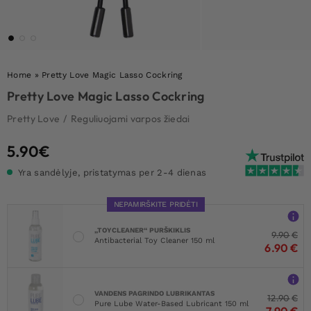
Home
»
Pretty Love Magic Lasso Cockring
Pretty Love Magic Lasso Cockring
Pretty Love
/
Reguliuojami varpos žiedai
5.90
€
Yra sandėlyje, pristatymas per 2-4 dienas
NEPAMIRŠKITE PRIDĖTI
„TOYCLEANER“ PURŠKIKLIS
9.90
€
Antibacterial Toy Cleaner 150 ml
6.90
€
VANDENS PAGRINDO LUBRIKANTAS
12.90
€
Pure Lube Water-Based Lubricant 150 ml
7.90
€