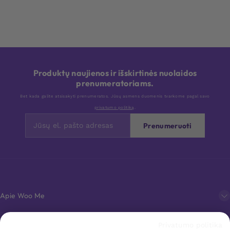
Produktų naujienos ir išskirtinės nuolaidos
prenumeratoriams.
Bet kada galite atsisakyti prenumeratos. Jūsų asmens duomenis tvarkome pagal savo
privatumo politiką
.
Prenumeruoti
Apie Woo Me
Privatumo politika
Klientų aptarnavimas