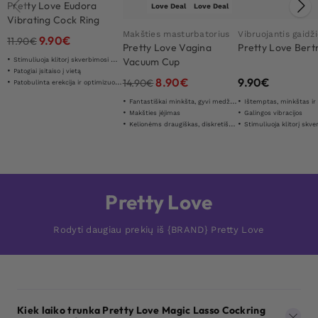
Pretty Love Eudora
Love Deal
Love Deal
Vibrating Cock Ring
Makšties masturbatorius
Vibruojantis gaidž
9.90
€
11.90
€
Pretty Love Vagina
Pretty Love Ber
Vacuum Cup
Stimuliuoja klitorį skverbimosi metu
Patogiai įsitaiso į vietą
8.90
€
9.90
€
14.90
€
Patobulinta erekcija ir optimizuota ištvermė
Fantastiškai minkšta, gyvi medžiaga
Ištemptas, minkštas ir
Makšties įėjimas
Galingos vibracijos
Kelionėms draugiškas, diskretiškas dydis
Stimuliuoja klitorį skverbi
Pretty Love
Rodyti daugiau prekių iš {BRAND} Pretty Love
Kiek laiko trunka Pretty Love Magic Lasso Cockring