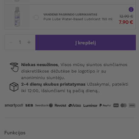
VANDENS PAGRINDO LUBRIKANTAS
12.90
€
Pure Lube Water-Based Lubricant 150 ml
7.90
€
produkto
Į krepšelį
kiekis:
Crystle
Transparent
Niekas nesužinos
, Visos mūsų siuntos siunčiamos
Stroker
diskretiškose dėžutėse be logotipo ir su
anoniminiu siuntėju.
2-4 dienų skubus pristatymas
Užsakymai, pateikti
iki 12:00, išsiunčiami tą pačią dieną..
Funkcijos