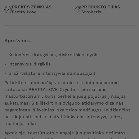
PREKĖS ŽENKLAS
PRODUKTO TIPAS
Pretty Love
Strokeris
Aprašymas
- Kelionėms draugiškas, diskretiškas dydis
- Intensyvus dirgiklis
- Graži tekstūra intensyviai stimuliacijai!
Patirkite stulbinančią vaizdinio ir fizinio malonumo
sintezę su PRETTY LOVE Crystle – permatomu
masturbatoriumi, kuris perkelia jūsų pojūčius į naujas
aukštumas! Šis išskirtinis dvigubo atidarymo dizainas
pagamintas iš švelnios, skaidrios medžiagos, leidžiančios
ne tik jausti, bet ir matyti kiekvieną intensyvų judesį
realiuoju laiku.
Aptakioje, tekstūruotoje angoje jus pasitinka dešimtys