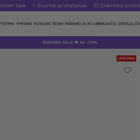
ummer Sale
✨ Express pristatymas
📦 Diskretus prist
TERIMS
VYRAMS
POROMS
BDSM
FARMACIJA IR LUBRIKANTAI
SEKSUALŪS 
SUMMER SALE ❤️ Iki -70%
LOVE DEAL