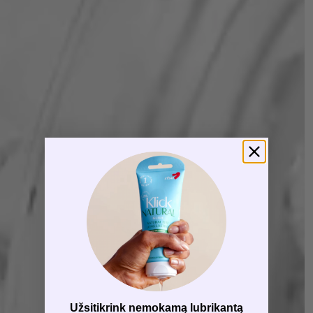
Užsitikrink nemokamą lubrikantą