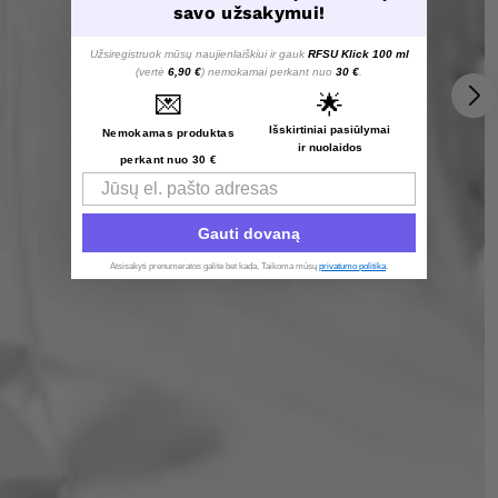
savo užsakymui!
Užsiregistruok mūsų naujienlaiškiui ir gauk
RFSU Klick 100 ml
(vertė
6,90 €
) nemokamai perkant nuo
30 €
.
💌
🌟
Išskirtiniai pasiūlymai
Nemokamas produktas
ir nuolaidos
perkant nuo 30 €
Email
Gauti dovaną
Atsisakyti prenumeratos galite bet kada. Taikoma mūsų
privatumo politika
.​