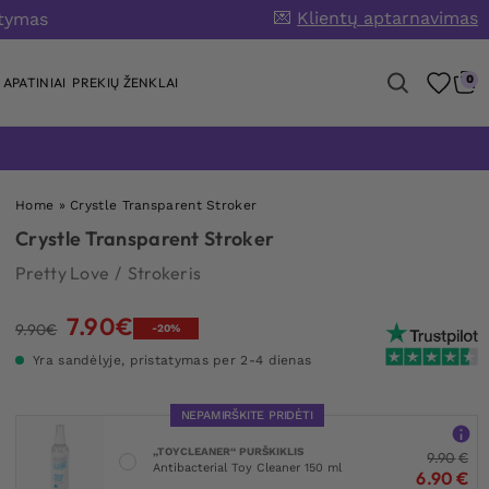
💌
Klientų aptarnavimas
atymas
0
APATINIAI
PREKIŲ ŽENKLAI
Home
»
Crystle Transparent Stroker
Crystle Transparent Stroker
Pretty Love
/
Strokeris
7.90
€
Original
Current
9.90
€
-20%
price
price
Yra sandėlyje, pristatymas per 2-4 dienas
was:
is:
9.90€.
7.90€.
NEPAMIRŠKITE PRIDĖTI
„TOYCLEANER“ PURŠKIKLIS
9.90
€
Antibacterial Toy Cleaner 150 ml
6.90
€