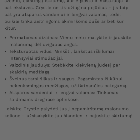
švelnių, elastingų iškilumų, kurie glosto ir masažuoja iki
pat ekstazės. Crystle ne tik džiugina pojūčius – jis taip
pat yra atsparus vandeniui ir lengvai valomas, todėl
puikiai tinka aistringoms akimirkoms duše ar bet kur
kitur.
Permatomas dizainas: Vienu metu matykite ir jauskite
malonumą dėl dvigubos angos.
Tekstūruotas vidus: Minkšti, lankstūs iškilumai
intensyviai stimuliacijai.
Vaizdinis jaudulys: Stebėkite kiekvieną judesį per
skaidrią medžiagą.
Švelnus tarsi šilkas ir saugus: Pagamintas iš kūnui
nekenksmingos medžiagos, užtikrinančios patogumą.
Atsparus vandeniui ir lengvai valomas: Tinkamas
žaidimams drėgnose aplinkose.
Leiskite Crystle palydėti jus į nepamirštamą malonumo
kelionę – užsisakykite jau šiandien ir pajuskite skirtumą!