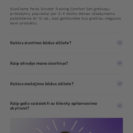
Siunčiame Penis Growth Training Comfort Set greituoju
pristatymu, paprastai per 2–4 darbo dienas užsakymams,
pateiktiems iki 12 val., kad galėtumėte kuo greičiau mėgautis
savo produktu.
Kokius siuntimo būdus siūlote?
Kaip atrodys mano siuntinys?
Kokius mokėjimo būdus siūlote?
Kaip galiu susisiekti su klientų aptarnavimo
skyriumi?