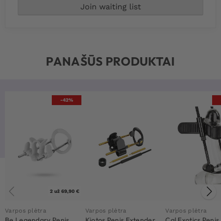
PANAŠŪS PRODUKTAI
-42%
2 už 69,90 €
Varpos plėtra
Varpos plėtra
Varpos plėtra
Be Legendary Penis
Kiotos Penis Extender
Cal Exotics Penis