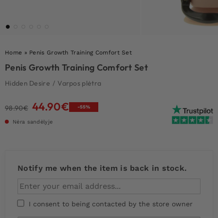
Home
»
Penis Growth Training Comfort Set
Penis Growth Training Comfort Set
Hidden Desire
/
Varpos plėtra
44.90
€
Original
Current
98.90
€
-55%
price
price
Nėra sandėlyje
was:
is:
98.90€.
44.90€.
Notify me when the item is back in stock.
I consent to being contacted by the store owner