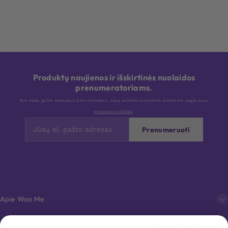
Produktų naujienos ir išskirtinės nuolaidos
prenumeratoriams.
Bet kada galite atsisakyti prenumeratos. Jūsų asmens duomenis tvarkome pagal savo
privatumo politiką
.
Prenumeruoti
Apie Woo Me