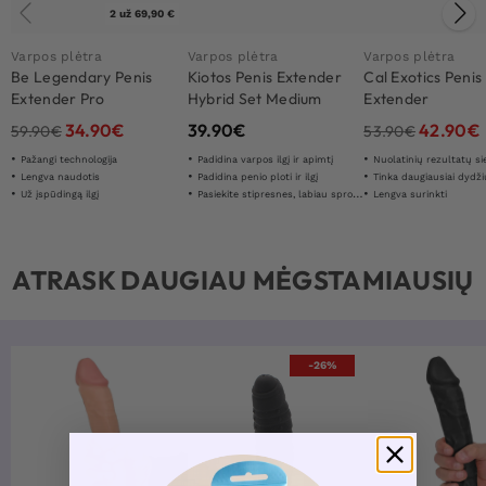
2 už 69,90 €
Varpos plėtra
Varpos plėtra
Varpos plėtra
Be Legendary Penis
Kiotos Penis Extender
Cal Exotics Penis
Extender Pro
Hybrid Set Medium
Extender
34.90
€
39.90
€
42.90
€
59.90
€
53.90
€
Pažangi technologija
Padidina varpos ilgį ir apimtį
Nuolatinių rezultatų s
Lengva naudotis
Padidina penio ploti ir ilgį
Tinka daugiausiai dydži
Už įspūdingą ilgį
Pasiekite stipresnes, labiau sprogstančias ejakuliacijas
Lengva surinkti
ATRASK DAUGIAU MĖGSTAMIAUSIŲ
-26%