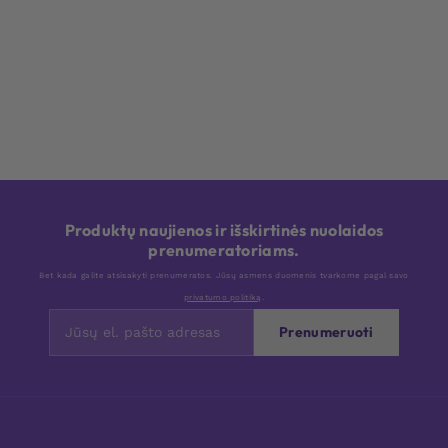
Produktų naujienos ir išskirtinės nuolaidos
prenumeratoriams.
Bet kada galite atsisakyti prenumeratos. Jūsų asmens duomenis tvarkome pagal savo
privatumo politiką
.
Prenumeruoti