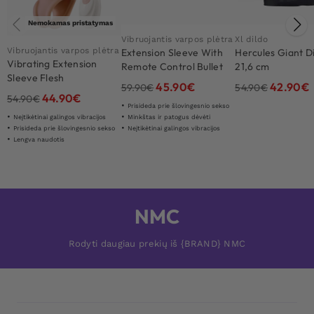
Nemokamas pristatymas
Vibruojantis varpos plėtra
Xl dildo
Vibruojantis varpos plėtra
Extension Sleeve With
Hercules Giant D
Vibrating Extension
Remote Control Bullet
21,6 cm
Sleeve Flesh
45.90
€
42.90
€
59.90
€
54.90
€
44.90
€
54.90
€
Prisideda prie šlovingesnio sekso
Minkštas ir patogus dėvėti
Neįtikėtinai galingos vibracijos
Neįtikėtinai galingos vibracijos
Prisideda prie šlovingesnio sekso
Lengva naudotis
NMC
Rodyti daugiau prekių iš {BRAND} NMC