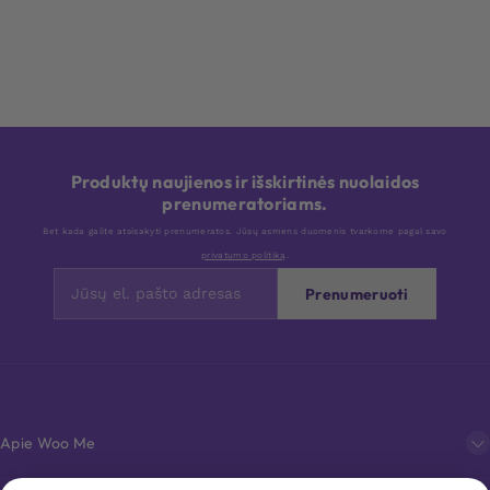
Produktų naujienos ir išskirtinės nuolaidos
prenumeratoriams.
Bet kada galite atsisakyti prenumeratos. Jūsų asmens duomenis tvarkome pagal savo
privatumo politiką
.
Prenumeruoti
Apie Woo Me