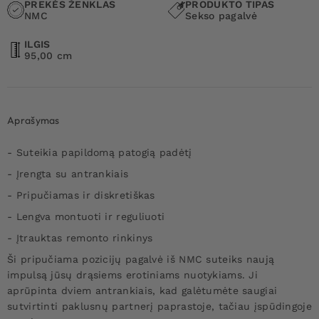
PREKĖS ŽENKLAS
PRODUKTO TIPAS
NMC
Sekso pagalvė
ILGIS
95,00 cm
Aprašymas
- Suteikia papildomą patogią padėtį
- Įrengta su antrankiais
- Pripučiamas ir diskretiškas
- Lengva montuoti ir reguliuoti
- Įtrauktas remonto rinkinys
Ši pripučiama pozicijų pagalvė iš NMC suteiks naują
impulsą jūsų drąsiems erotiniams nuotykiams. Ji
aprūpinta dviem antrankiais, kad galėtumėte saugiai
sutvirtinti paklusnų partnerį paprastoje, tačiau įspūdingoje