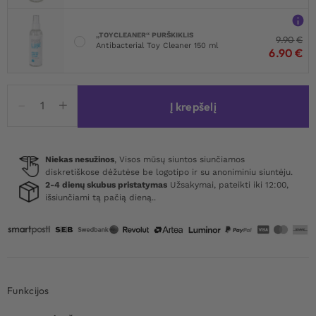
„TOYCLEANER“ PURŠKIKLIS
9.90
€
Antibacterial Toy Cleaner 150 ml
6.90
€
produkto
Į krepšelį
kiekis:
NMC
Dark
Magic
Niekas nesužinos
, Visos mūsų siuntos siunčiamos
diskretiškose dėžutėse be logotipo ir su anoniminiu siuntėju.
Ramp
2-4 dienų skubus pristatymas
Užsakymai, pateikti iki 12:00,
Wedge
išsiunčiami tą pačią dieną..
Inflatable
Cushion
Funkcijos