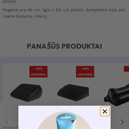
pozoje.
Pagalvė yra 95 cm ilgio ir 60 cm pločio. Komplekte taip pat
rasite taisymo rinkinį.
PANAŠŪS PRODUKTAI
-43%
-38%
LOVE DEAL
LOVE DEAL
Love Deal
Love Deal
Sekso pagalvė
Sekso pagalvė