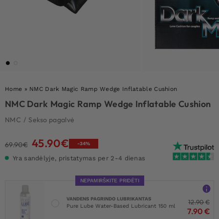
Home
»
NMC Dark Magic Ramp Wedge Inflatable Cushion
NMC Dark Magic Ramp Wedge Inflatable Cushion
NMC
/
Sekso pagalvė
45.90
€
Original
Current
69.90
€
-34%
price
price
Yra sandėlyje, pristatymas per 2-4 dienas
was:
is:
69.90€.
45.90€.
NEPAMIRŠKITE PRIDĖTI
VANDENS PAGRINDO LUBRIKANTAS
12.90
€
Pure Lube Water-Based Lubricant 150 ml
7.90
€