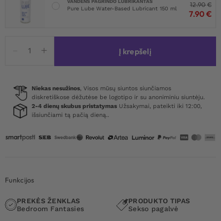
VANDENS PAGRINDO LUBRIKANTAS
12.90
€
Pure Lube Water-Based Lubricant 150 ml
7.90
€
produkto
Į krepšelį
kiekis:
The
Handlebar
Inflatable
Niekas nesužinos
, Visos mūsų siuntos siunčiamos
diskretiškose dėžutėse be logotipo ir su anoniminiu siuntėju.
Pillow
2-4 dienų skubus pristatymas
Užsakymai, pateikti iki 12:00,
išsiunčiami tą pačią dieną..
Funkcijos
PREKĖS ŽENKLAS
PRODUKTO TIPAS
Bedroom Fantasies
Sekso pagalvė