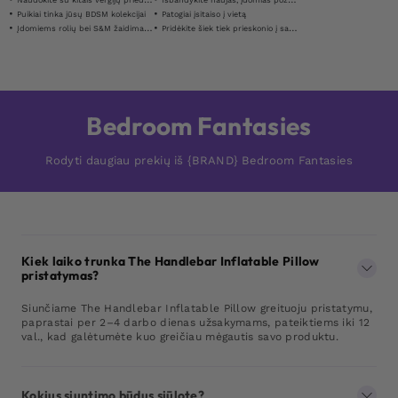
Naudokite su kitais vergijų priedais
Išbandykite naujas, įdomias pozicijas
Puikiai tinka jūsų BDSM kolekcijai
Patogiai įsitaiso į vietą
Įdomiems rolių bei S&M žaidimams
Pridėkite šiek tiek prieskonio į savo seksualinį gyvenimą
Bedroom Fantasies
Rodyti daugiau prekių iš {BRAND} Bedroom Fantasies
Kiek laiko trunka The Handlebar Inflatable Pillow
pristatymas?
Siunčiame The Handlebar Inflatable Pillow greituoju pristatymu,
paprastai per 2–4 darbo dienas užsakymams, pateiktiems iki 12
val., kad galėtumėte kuo greičiau mėgautis savo produktu.
Kokius siuntimo būdus siūlote?