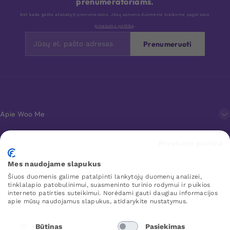
prenumeratoriams.
Bet kada galite atsisakyti prenumeratos. Jūsų asmens duomenis tvarkome pagal savo
privatumo politiką
.
Prenumeruoti
Apie Woo Me
Privatumo politika
Klientų aptarnavimas
Mes naudojame slapukus
Šiuos duomenis galime patalpinti lankytojų duomenų analizei,
Mėgstamiausi
tinklalapio patobulinimui, suasmeninto turinio rodymui ir puikios
interneto patirties suteikimui. Norėdami gauti daugiau informacijos
apie mūsų naudojamus slapukus, atidarykite nustatymus.
WOO ME
Būtinas
Pasiekimas