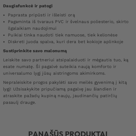
Daugiafunkcė ir patogi
Paprasta pripūsti ir išleisti orą
Pagaminta iš tvaraus PVC ir švelnaus poliesterio, skirto
ilgalaikiam naudojimui
Puikiai tinka naudoti tiek namuose, tiek kelionėse
Diskreti juoda spalva, kuri dera bet kokioje aplinkoje
Sustiprinkite savo malonumą
Leiskite savo partneriui atsipalaiduoti ir mėgautis tuo, ką
esate numatę. Ši pagalvė suteikia naują komforto ir
universalumo lygį jūsų aistringoms akimirkoms.
Nepraleiskite progos pakylėti savo meilės gyvenimą į kitą
lygį! Užsisakykite pripučiamą pagalvę jau šiandien ir
atraskite pažadų kupiną naujų, jaudinančių patirčių
pasaulį drauge.
PANAŠŪS PRODUKTAI