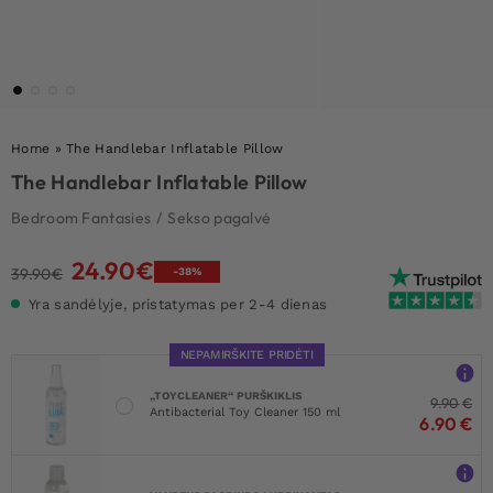
Home
»
The Handlebar Inflatable Pillow
The Handlebar Inflatable Pillow
Bedroom Fantasies
/
Sekso pagalvė
24.90
€
Original
Current
39.90
€
-38%
price
price
Yra sandėlyje, pristatymas per 2-4 dienas
was:
is:
39.90€.
24.90€.
NEPAMIRŠKITE PRIDĖTI
„TOYCLEANER“ PURŠKIKLIS
9.90
€
Antibacterial Toy Cleaner 150 ml
6.90
€