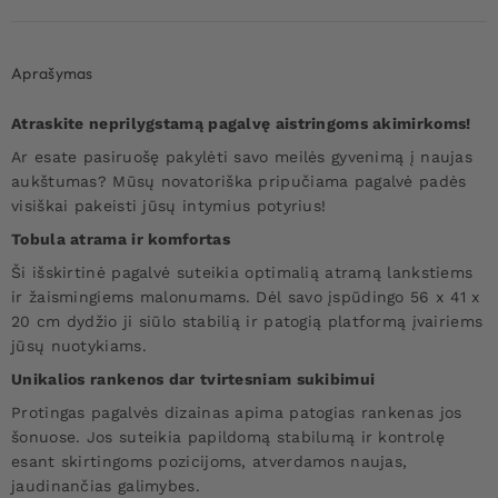
Aprašymas
Atraskite neprilygstamą pagalvę aistringoms akimirkoms!
Ar esate pasiruošę pakylėti savo meilės gyvenimą į naujas
aukštumas? Mūsų novatoriška pripučiama pagalvė padės
visiškai pakeisti jūsų intymius potyrius!
Tobula atrama ir komfortas
Ši išskirtinė pagalvė suteikia optimalią atramą lankstiems
ir žaismingiems malonumams. Dėl savo įspūdingo 56 x 41 x
20 cm dydžio ji siūlo stabilią ir patogią platformą įvairiems
jūsų nuotykiams.
Unikalios rankenos dar tvirtesniam sukibimui
Protingas pagalvės dizainas apima patogias rankenas jos
šonuose. Jos suteikia papildomą stabilumą ir kontrolę
esant skirtingoms pozicijoms, atverdamos naujas,
jaudinančias galimybes.