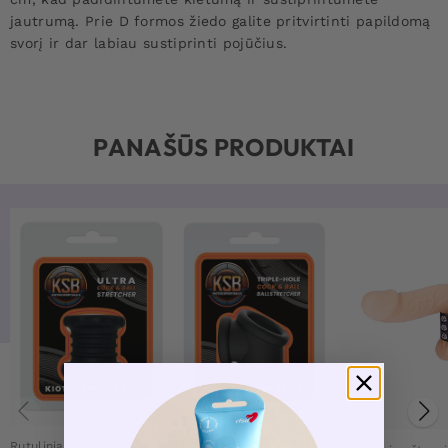
jautrumą. Prie D formos žiedo galite pritvirtinti papildomą
svorį ir dar labiau sustiprinti pojūčius.
PANAŠŪS PRODUKTAI
Rutuliniai neštuvai
Rutuliniai neštuvai