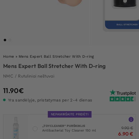
Home
»
Mens Expert Ball Stretcher With D-ring
Mens Expert Ball Stretcher With D-ring
NMC
/
Rutuliniai neštuvai
11.90
€
Yra sandėlyje, pristatymas per 2-4 dienas
NEPAMIRŠKITE PRIDĖTI
„TOYCLEANER“ PURŠKIKLIS
9.90
€
Antibacterial Toy Cleaner 150 ml
6.90
€