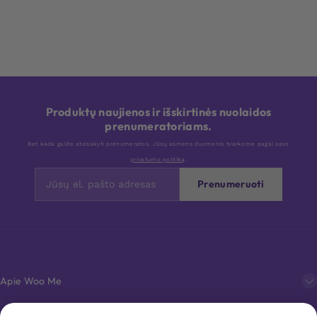
Produktų naujienos ir išskirtinės nuolaidos
prenumeratoriams.
Bet kada galite atsisakyti prenumeratos. Jūsų asmens duomenis tvarkome pagal savo
privatumo politiką
.
Prenumeruoti
Apie Woo Me