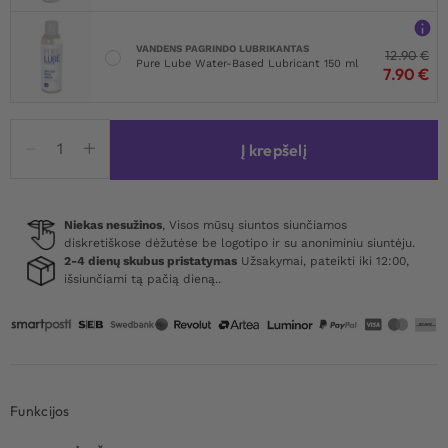
VANDENS PAGRINDO LUBRIKANTAS
12.90
€
Pure Lube Water-Based Lubricant 150 ml
7.90
€
produkto
Į krepšelį
kiekis:
Mens
Expert
Ball
Niekas nesužinos
, Visos mūsų siuntos siunčiamos
diskretiškose dėžutėse be logotipo ir su anoniminiu siuntėju.
Stretcher
2-4 dienų skubus pristatymas
Užsakymai, pateikti iki 12:00,
With
išsiunčiami tą pačią dieną..
D-
ring
Funkcijos