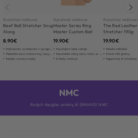
Rutuliniai neštuvai
Rutuliniai neštuvai
Rutuliniai neštuvai
Beef Ball Stretcher Snug
Master Series Ring
The Red Leather 
Xlong
Master Custom Ball
Stretcher 190g
Stretcher Kit
8.90
€
19.90
€
19.90
€
Stipresnės, sunkesnės ir sprogstamesnės erekcijos
Naudojant lieka vietoje
Palaiko sėklides
Pakelkite savo malonumą į naują lygį
Naudokite vieną vienu metu ar visa
Sveria 190 gramų
Palaiko rutulinį maišą
6 žiedų rinkinys
Pagaminta iš minkštos odos
NMC
Rodyti daugiau prekių iš {BRAND} NMC