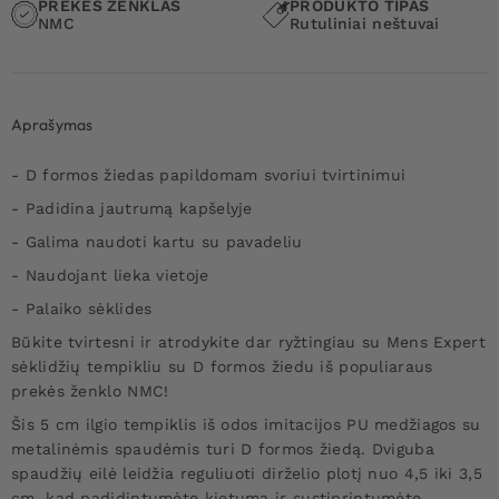
PREKĖS ŽENKLAS
PRODUKTO TIPAS
NMC
Rutuliniai neštuvai
Aprašymas
- D formos žiedas papildomam svoriui tvirtinimui
- Padidina jautrumą kapšelyje
- Galima naudoti kartu su pavadeliu
- Naudojant lieka vietoje
- Palaiko sėklides
Būkite tvirtesni ir atrodykite dar ryžtingiau su Mens Expert
sėklidžių tempikliu su D formos žiedu iš populiaraus
prekės ženklo NMC!
Šis 5 cm ilgio tempiklis iš odos imitacijos PU medžiagos su
metalinėmis spaudėmis turi D formos žiedą. Dviguba
spaudžių eilė leidžia reguliuoti dirželio plotį nuo 4,5 iki 3,5
cm, kad padidintumėte kietumą ir sustiprintumėte