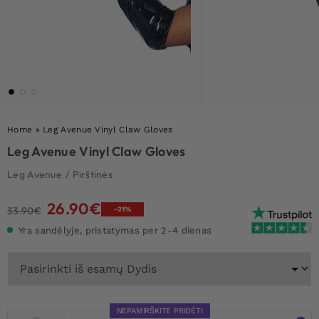
Home
»
Leg Avenue Vinyl Claw Gloves
Leg Avenue Vinyl Claw Gloves
Leg Avenue
/
Pirštinės
26.90
€
Original
Current
33.90
€
-21%
price
price
Yra sandėlyje, pristatymas per 2-4 dienas
was:
is:
33.90€.
26.90€.
NEPAMIRŠKITE PRIDĖTI