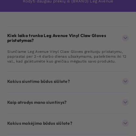
Rodyti daugiau prekių iš {BRAND} Leg Avenue
Kiek laiko trunka Leg Avenue Vinyl Claw Gloves
pristatymas?
Siunčiame Leg Avenue Vinyl Claw Gloves greituoju pristatymu,
paprastai per 2–4 darbo dienas užsakymams, pateiktiems iki 12
val., kad galėtumėte kuo greičiau mėgautis savo produktu.
Kokius siuntimo būdus siūlote?
Kaip atrodys mano siuntinys?
Kokius mokėjimo būdus siūlote?