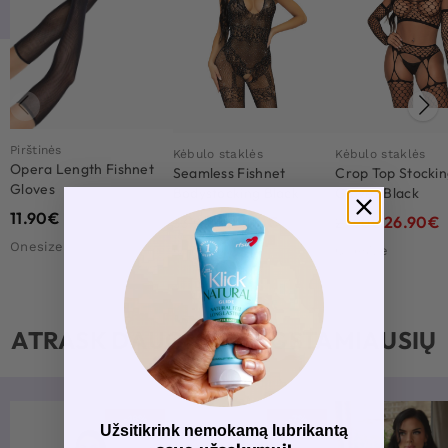
Pirštinės
Kėbulo staklės
Kėbulo staklės
Opera Length Fishnet
Seamless Fishnet
Crop Top Stockin
Gloves
Bodystocking Black
Gloves Black
11.90
€
26.90
€
26.90
€
33.90
€
27.90
€
Onesize
Onesize
Onesize
ATRASK DAUGIAU MĖGSTAMIAUSIŲ
-18%
-7%
Užsitikrink nemokamą lubrikantą