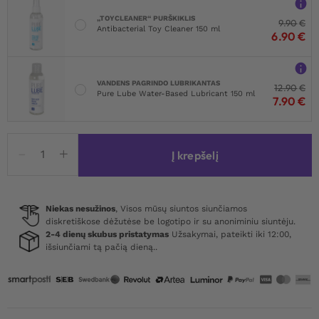
„TOYCLEANER“ PURŠKIKLIS
9.90
€
Antibacterial Toy Cleaner 150 ml
6.90
€
VANDENS PAGRINDO LUBRIKANTAS
12.90
€
Pure Lube Water-Based Lubricant 150 ml
7.90
€
produkto
Į krepšelį
kiekis:
Leg
Avenue
Vinyl
Niekas nesužinos
, Visos mūsų siuntos siunčiamos
diskretiškose dėžutėse be logotipo ir su anoniminiu siuntėju.
Claw
2-4 dienų skubus pristatymas
Užsakymai, pateikti iki 12:00,
Gloves
išsiunčiami tą pačią dieną..