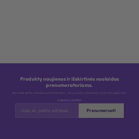
Produktų naujienos ir išskirtinės nuolaidos
prenumeratoriams.
Bet kada galite atsisakyti prenumeratos. Jūsų asmens duomenis tvarkome pagal savo
privatumo politiką
.
Prenumeruoti