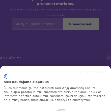
prenumeratoriams.
Bet kada galite atsisakyti prenumeratos. Jūsų asmens duomenis tvarkome pagal savo
privatumo politiką
.
Prenumeruoti
Apie Woo Me
Privatumo politika
Klientų aptarnavimas
Mes naudojame slapukus
Šiuos duomenis galime patalpinti lankytojų duomenų analizei,
Mėgstamiausi
tinklalapio patobulinimui, suasmeninto turinio rodymui ir puikios
interneto patirties suteikimui. Norėdami gauti daugiau informacijos
apie mūsų naudojamus slapukus, atidarykite nustatymus.
WOO ME