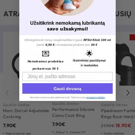
ATRASK DAUGIAU MĖGSTAMIAUSIŲ
Užsitikrink nemokamą lubrikantą
savo užsakymui!
Užsiregistruok mūsų naujienlaiškiui ir gauk
RFSU Klick 100 ml
(vertė
6,90 €
) nemokamai perkant nuo
30 €
.
💌
🌟
Išskirtiniai pasiūlymai
Nemokamas produktas
ir nuolaidos
perkant nuo 30 €
Email
Gauti dovaną
Atsisakyti prenumeratos galite bet kada. Taikoma mūsų
privatumo politika
.​
Gaidžio žiedas
Gaidžio žiedas
Gaidžio žiedas
Performance Silicone
Marc Dorcel Adjustable
Pipedream Fanta
Camo Cock Ring
Cockring
Ringz Rock Hard 
Ball Stretcher
7.90
€
7.90
€
18.90
€
21.90
€
„Elipsy“ ir „Flexible Fit“
Reguliuojamas ilgis
Palaiko sėklides