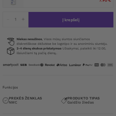
produkto
Į krepšelį
kiekis:
Jet
Horny
Silicone
Niekas nesužinos
, Visos mūsų siuntos siunčiamos
diskretiškose dėžutėse be logotipo ir su anoniminiu siuntėju.
Lasso
2-4 dienų skubus pristatymas
Užsakymai, pateikti iki 12:00,
Cock
išsiunčiami tą pačią dieną..
Ring
Funkcijos
PREKĖS ŽENKLAS
PRODUKTO TIPAS
NMC
Gaidžio žiedas