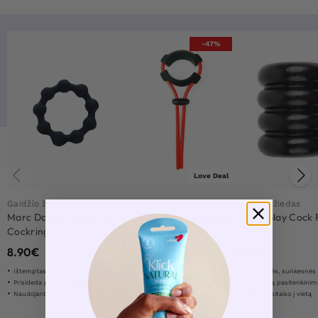
-47%
Love Deal
Gaidžio žiedas
Gaidžio žiedas
Gaidžio žiedas
Marc Dorcel Maximize
Be Legendary Stamina
Quad-play Cock 
Cockring
Pro Lasso C-Ring
8.90
€
8.90
€
8.90
€
16.90
€
Ištemptas, minkštas ir lankstus
Padeda jums išbūti išvermingu ilgiau
Stipresnės, sunkesnės ir sprogstame
Prisideda prie šlovingesnio sekso
Pagerina kietumą ir jautrumą
Už visišką pasitenkinim
Naudojant lieka vietoje
Odai draugiška silikoninė medžiaga
Patogiai įsitaiso į vietą