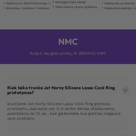
Naudojant lieka vietoje
Padeda jums išbūti išvermingu ilgiau
Stipresnės, sunkesnės ir sprogstame
Tinka visiems varpos dydžiams
Ištemptas, minkštas ir lankstus
Patobulinta erekcija ir optimiz
NMC
Rodyti daugiau prekių iš {BRAND} NMC
Kiek laiko trunka Jet Horny Silicone Lasso Cock Ring
pristatymas?
Siunčiame Jet Horny Silicone Lasso Cock Ring greituoju
pristatymu, paprastai per 2–4 darbo dienas užsakymams,
pateiktiems iki 12 val., kad galėtumėte kuo greičiau mėgautis
savo produktu.