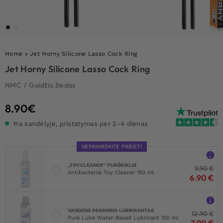
Home
»
Jet Horny Silicone Lasso Cock Ring
Jet Horny Silicone Lasso Cock Ring
NMC
/
Gaidžio žiedas
8.90
€
Yra sandėlyje, pristatymas per 2-4 dienas
NEPAMIRŠKITE PRIDĖTI
„TOYCLEANER“ PURŠKIKLIS
9.90
€
Antibacterial Toy Cleaner 150 ml
6.90
€
VANDENS PAGRINDO LUBRIKANTAS
12.90
€
Pure Lube Water-Based Lubricant 150 ml
7.90
€