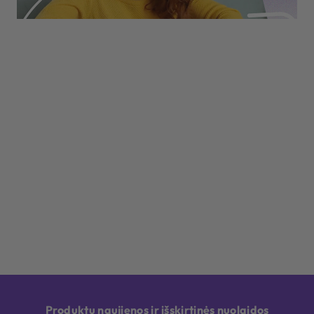
Produktų naujienos ir išskirtinės nuolaidos