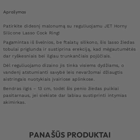
Aprašymas
Patirkite didesnį malonumą su reguliuojamu JET Horny
Silicone Lasso Cock Ring!
Pagamintas iš švelnios, be ftalatų silikono, šis lasso žiedas
tobulai priglunda ir sustiprina erekciją, kad mėgautumėtės
dar ryškesniais bei ilgiau trunkančiais pojūčiais.
Dėl reguliuojamo dizaino jis tinka visiems dydžiams, o
vandenį atstumianti savybė leis nevaržomai džiaugtis
aistringais nuotykiais įvairiose aplinkose.
Bendras ilgis – 13 cm, todėl šis penio žiedas puikiai
pasitarnaus, jei siekiate dar labiau sustiprinti intymias
akimirkas.
PANAŠŪS PRODUKTAI