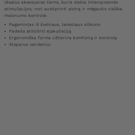
idealus aksesuaras tiems, kurie siekia intensyvesnės
stimuliacijos, nori sustiprinti aistrą ir mėgautis visiška
malonumo kontrole.
Pagamintas iš švelnaus, lankstaus silikono
Padeda atitolinti ejakuliaciją
Ergonomiška forma užtikrina komfortą ir kontrolę
Atsparus vandeniui