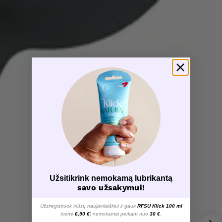
Užsitikrink nemokamą lubrikantą
savo užsakymui!
Užsiregistruok mūsų naujienlaiškiui ir gauk
RFSU Klick 100 ml
(vertė
6,90 €
) nemokamai perkant nuo
30 €
.