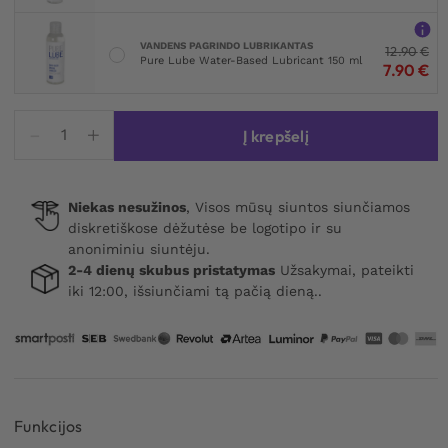
VANDENS PAGRINDO LUBRIKANTAS
12.90
€
Pure Lube Water-Based Lubricant 150 ml
7.90
€
produkto
Į krepšelį
kiekis:
Crazy
Bull
Niekas nesužinos
, Visos mūsų siuntos siunčiamos
Meco
diskretiškose dėžutėse be logotipo ir su
Cock
anoniminiu siuntėju.
Ring
2-4 dienų skubus pristatymas
Užsakymai, pateikti
iki 12:00, išsiunčiami tą pačią dieną..
Funkcijos