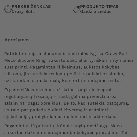
PREKĖS ŽENKLAS
PRODUKTO TIPAS
Crazy Bull
Gaidžio žiedas
Aprašymas
Patirkite naują malonumo ir kontrolės lygį su Crazy Bull
Meco Silicone Ring, sukurtu specialiai vyriškam intymumui
sustiprinti. Pagamintas iš švelnaus, aukštos kokybės
silikono, jis suteikia malonų pojūtį ir puikiai prisitaiko,
užtikrindamas maksimalų komfortą naudojimo metu.
Ergonomiškas dizainas užtikrina saugią ir lengvai
reguliuojamą fiksaciją – žiedą galima priveržti arba
atlaisvinti pagal poreikius. Be to, kad suteikia patogumą,
jis taip pat padeda didinti ištvermę ir atitolinti
ejakuliaciją, prailgindamas maloniausias akimirkas.
Pagamintas iš patvarių, kūnui saugių medžiagų, Meco
sukurtas dažnam naudojimui be kokybės praradimo. Tai