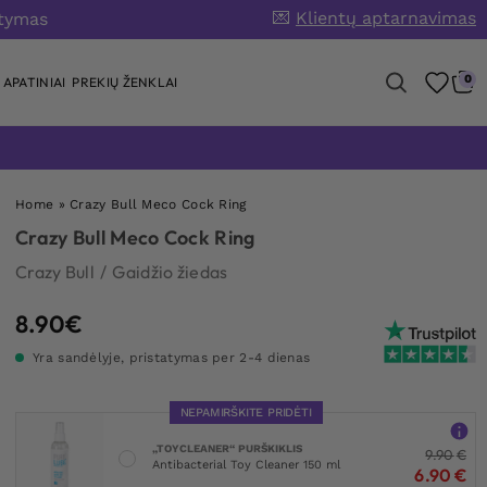
💌
Klientų aptarnavimas
atymas
0
APATINIAI
PREKIŲ ŽENKLAI
Home
»
Crazy Bull Meco Cock Ring
Crazy Bull Meco Cock Ring
Crazy Bull
/
Gaidžio žiedas
8.90
€
Yra sandėlyje, pristatymas per 2-4 dienas
NEPAMIRŠKITE PRIDĖTI
„TOYCLEANER“ PURŠKIKLIS
9.90
€
Antibacterial Toy Cleaner 150 ml
6.90
€