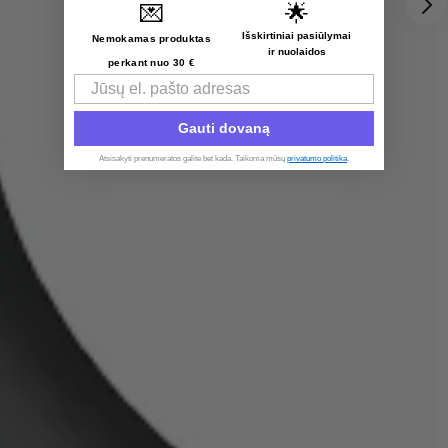
💌
🌟
Išskirtiniai pasiūlymai
Nemokamas produktas
ir nuolaidos
perkant nuo 30 €
Email
Gauti dovaną
Atsisakyti prenumeratos galite bet kada. Taikoma mūsų
privatumo politika
.​