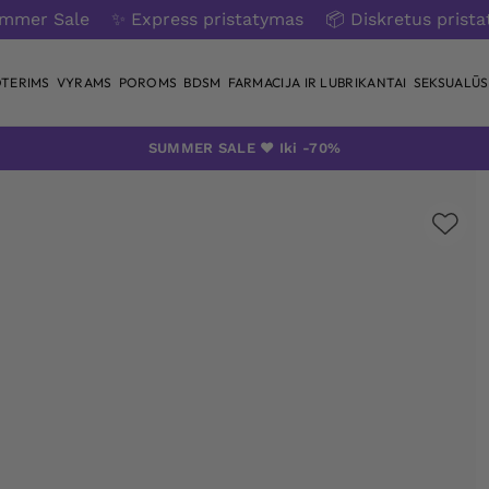
ummer Sale
✨ Express pristatymas
📦 Diskretus prist
TERIMS
VYRAMS
POROMS
BDSM
FARMACIJA IR LUBRIKANTAI
SEKSUALŪS 
SUMMER SALE ❤️ Iki -70%