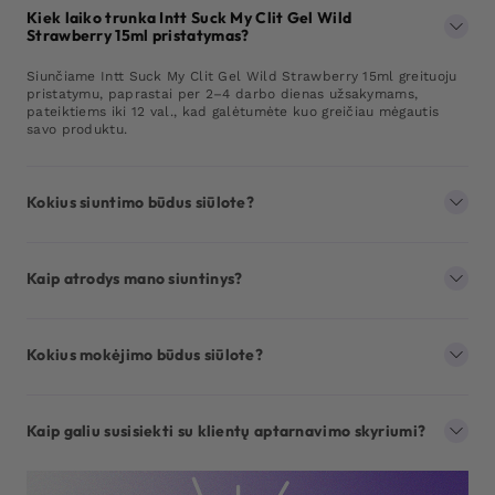
Kiek laiko trunka Intt Suck My Clit Gel Wild
Strawberry 15ml pristatymas?
Siunčiame Intt Suck My Clit Gel Wild Strawberry 15ml greituoju
pristatymu, paprastai per 2–4 darbo dienas užsakymams,
pateiktiems iki 12 val., kad galėtumėte kuo greičiau mėgautis
savo produktu.
Kokius siuntimo būdus siūlote?
Kaip atrodys mano siuntinys?
Kokius mokėjimo būdus siūlote?
Kaip galiu susisiekti su klientų aptarnavimo skyriumi?