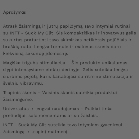
Aprašymas
Atrask žaismingą ir jutrų papildymą savo intymiai rutinai
su INTT - Suck My Clit. Šis kompaktiškas ir inovatyvus gelis
sukurtas praturtinti tavo akimirkas netikėtais pojūčiais ir
braškių nata. Lengva formulė ir malonus skonis daro
kiekvieną sekundę įdomesnę.
Magiška triguba stimuliacija – Šio produkto unikalumas
slypi intensyviame efektų derinyje. Gelis suteikia lengvą
siurbimo pojūtį, kuris kaitaliojasi su ritmine stimuliacija ir
švelniu vibravimu.
Tropinis skonis – Vaisinis skonis suteikia produktui
žaismingumo.
Universalus ir lengvai naudojamas – Puikiai tinka
preliudijai, solo momentams ar su žaislais.
INTT - Suck My Clit suteikia tavo intymiam gyvenimui
žaismingą ir tropinį matmenį.