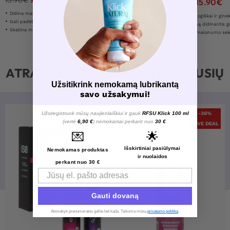
15.90
€
15.90
€
17.90
€
Didina malonumą ir jautrumą
Dermatologiškai ir ginekologiška
Gali padėti lengviau pasiekti orgazmą
Malonumą didinantis gelis vyrams
Skatina moters aistrą
Daugiau malonumo se
ATRASK DAUGIAU MĖGSTAMIAUSIŲ
Užsitikrink nemokamą lubrikantą
savo užsakymui!
Užsiregistruok mūsų naujienlaiškiui ir gauk
RFSU Klick 100 ml
-36%
(vertė
6,90 €
) nemokamai perkant nuo
30 €
.
LOVE DEAL
💌
🌟
Išskirtiniai pasiūlymai
Nemokamas produktas
ir nuolaidos
perkant nuo 30 €
Email
Gauti dovaną
Atsisakyti prenumeratos galite bet kada. Taikoma mūsų
privatumo politika
.​