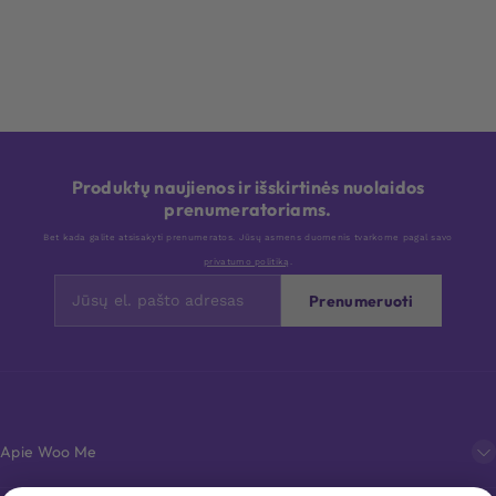
Produktų naujienos ir išskirtinės nuolaidos
prenumeratoriams.
Bet kada galite atsisakyti prenumeratos. Jūsų asmens duomenis tvarkome pagal savo
privatumo politiką
.
Prenumeruoti
Apie Woo Me