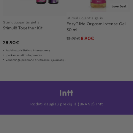
Love Deal
Stimuliuojantis gelis
Stimuliuojantis gelis
EasyGlide Orgasm Intense Gel
Stimul8 Together Kit
30 ml
8.90
€
13.90
€
28.90
€
Padidina prisilietimo intensyvumą
Įperkamas stimulo paketas
Veiksminga priemonė priešlaikinei ejakuliacijai valdyti
Intt
Rodyti daugiau prekių iš {BRAND} Intt