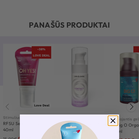
PANAŠŪS PRODUKTAI
-38%
LOVE DEAL
Love Deal
Stimuliuojantis gelis
Stimuliuojantis gelis
Stimuliuojantis gel
RFSU Sense Me Oh yes!
Clitoral Stimulant Gel 40
RFSU Big O Orga
40ml
ml
Gel 30ml
9.90
€
12.90
€