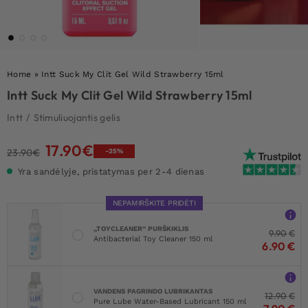
Home
»
Intt Suck My Clit Gel Wild Strawberry 15ml
Intt Suck My Clit Gel Wild Strawberry 15ml
Intt
/
Stimuliuojantis gelis
17.90
€
Original
Current
23.90
€
-25%
price
price
Yra sandėlyje, pristatymas per 2-4 dienas
was:
is:
23.90€.
17.90€.
NEPAMIRŠKITE PRIDĖTI
„TOYCLEANER“ PURŠKIKLIS
9.90
€
Antibacterial Toy Cleaner 150 ml
6.90
€
VANDENS PAGRINDO LUBRIKANTAS
12.90
€
Pure Lube Water-Based Lubricant 150 ml