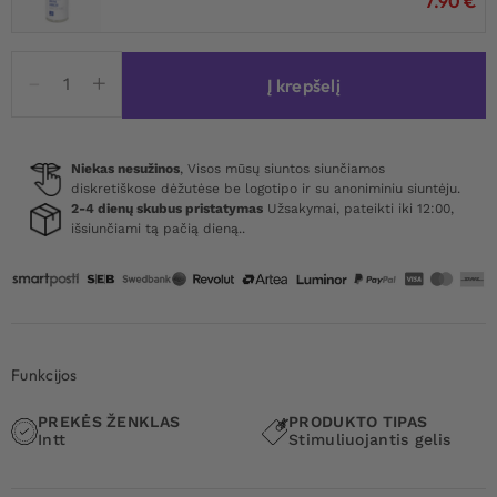
7.90
€
produkto
Į krepšelį
kiekis:
Intt
Suck
My
Niekas nesužinos
, Visos mūsų siuntos siunčiamos
diskretiškose dėžutėse be logotipo ir su anoniminiu siuntėju.
Clit
2-4 dienų skubus pristatymas
Užsakymai, pateikti iki 12:00,
Gel
išsiunčiami tą pačią dieną..
Wild
Strawberry
15ml
Funkcijos
PREKĖS ŽENKLAS
PRODUKTO TIPAS
Intt
Stimuliuojantis gelis