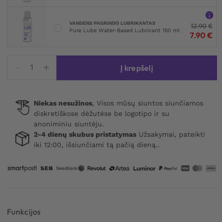
VANDENS PAGRINDO LUBRIKANTAS
12.90
€
Pure Lube Water-Based Lubricant 150 ml
7.90
€
produkto
Į krepšelį
kiekis:
Intt
Suck
Niekas nesužinos
, Visos mūsų siuntos siunčiamos
My
diskretiškose dėžutėse be logotipo ir su
Clit
anoniminiu siuntėju.
Gel
2-4 dienų skubus pristatymas
Užsakymai, pateikti
Tropical
iki 12:00, išsiunčiami tą pačią dieną..
Mango
15ml
Funkcijos