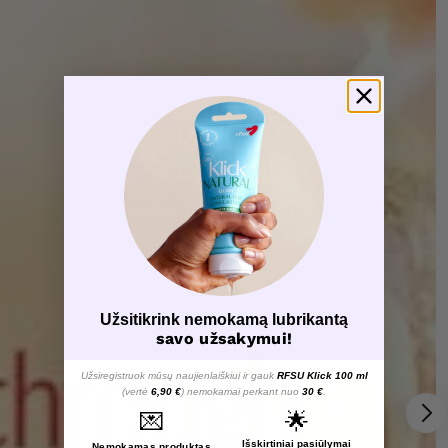
Užsitikrink nemokamą lubrikantą
savo užsakymui!
Užsiregistruok mūsų naujienlaiškiui ir gauk
RFSU Klick 100 ml
(vertė
6,90 €
) nemokamai perkant nuo
30 €
.
💌
🌟
Išskirtiniai pasiūlymai
Nemokamas produktas