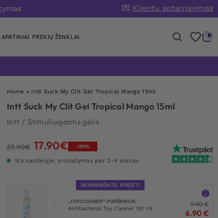
💌
Klientų aptarnavimas
atymas
0
APATINIAI
PREKIŲ ŽENKLAI
Home
»
Intt Suck My Clit Gel Tropical Mango 15ml
Intt Suck My Clit Gel Tropical Mango 15ml
Intt
/
Stimuliuojantis gelis
17.90
€
Original
Current
23.90
€
-25%
price
price
Yra sandėlyje, pristatymas per 2-4 dienas
was:
is:
23.90€.
17.90€.
NEPAMIRŠKITE PRIDĖTI
„TOYCLEANER“ PURŠKIKLIS
9.90
€
Antibacterial Toy Cleaner 150 ml
6.90
€