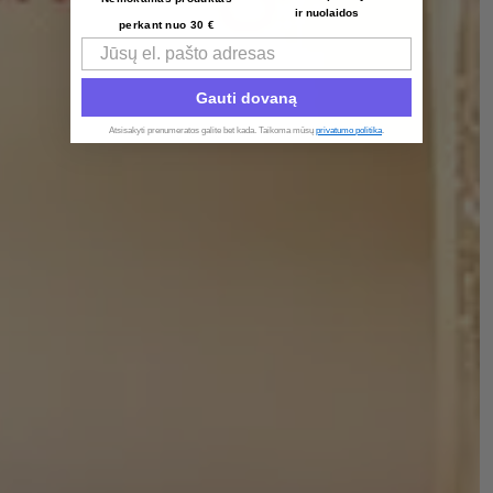
ir nuolaidos
perkant nuo 30 €
Email
Gauti dovaną
Atsisakyti prenumeratos galite bet kada. Taikoma mūsų
privatumo politika
.​