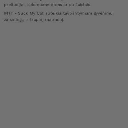
preliudijai, solo momentams ar su žaislais.
INTT - Suck My Clit suteikia tavo intymiam gyvenimui
žaismingą ir tropinį matmenį.