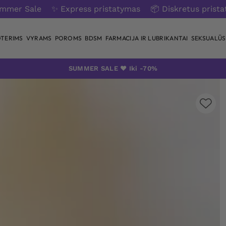
ummer Sale
✨ Express pristatymas
📦 Diskretus prist
TERIMS
VYRAMS
POROMS
BDSM
FARMACIJA IR LUBRIKANTAI
SEKSUALŪS 
SUMMER SALE ❤️ Iki -70%