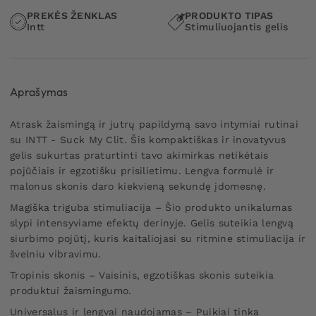
PREKĖS ŽENKLAS
PRODUKTO TIPAS
Intt
Stimuliuojantis gelis
Aprašymas
Atrask žaismingą ir jutrų papildymą savo intymiai rutinai
su INTT - Suck My Clit. Šis kompaktiškas ir inovatyvus
gelis sukurtas praturtinti tavo akimirkas netikėtais
pojūčiais ir egzotišku prisilietimu. Lengva formulė ir
malonus skonis daro kiekvieną sekundę įdomesnę.
Magiška triguba stimuliacija – Šio produkto unikalumas
slypi intensyviame efektų derinyje. Gelis suteikia lengvą
siurbimo pojūtį, kuris kaitaliojasi su ritmine stimuliacija ir
švelniu vibravimu.
Tropinis skonis – Vaisinis, egzotiškas skonis suteikia
produktui žaismingumo.
Universalus ir lengvai naudojamas – Puikiai tinka