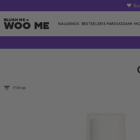
❤️ S
Woo Me
NAUJIENOS
BESTSELERIS PARDUODAMI
MO
Skip
to
content
Filtras