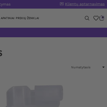
💌
Klientų aptarnavimas
atymas
0
APATINIAI
PREKIŲ ŽENKLAI
S