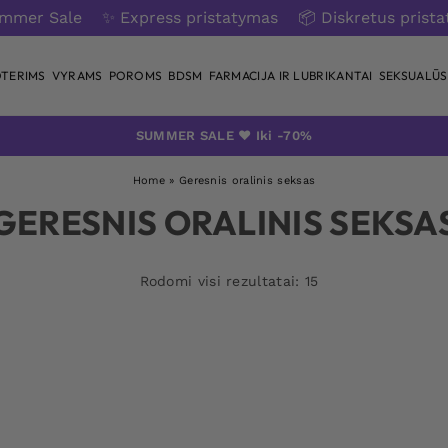
ummer Sale
✨ Express pristatymas
📦 Diskretus prist
TERIMS
VYRAMS
POROMS
BDSM
FARMACIJA IR LUBRIKANTAI
SEKSUALŪS 
SUMMER SALE ❤️ Iki -70%
Home
»
Geresnis oralinis seksas
GERESNIS ORALINIS SEKSA
Rodomi visi rezultatai: 15