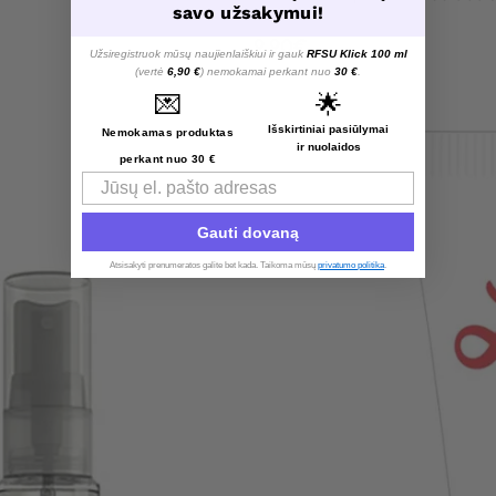
savo užsakymui!
9.90
€
Užsiregistruok mūsų naujienlaiškiui ir gauk
RFSU Klick 100 ml
(vertė
6,90 €
) nemokamai perkant nuo
30 €
.
💌
🌟
Išskirtiniai pasiūlymai
Nemokamas produktas
ir nuolaidos
perkant nuo 30 €
Email
Gauti dovaną
Atsisakyti prenumeratos galite bet kada. Taikoma mūsų
privatumo politika
.​