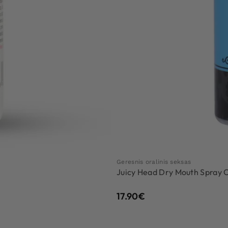
Geresnis oralinis seksas
Juicy Head Dry Mouth Spray 
17.90
€