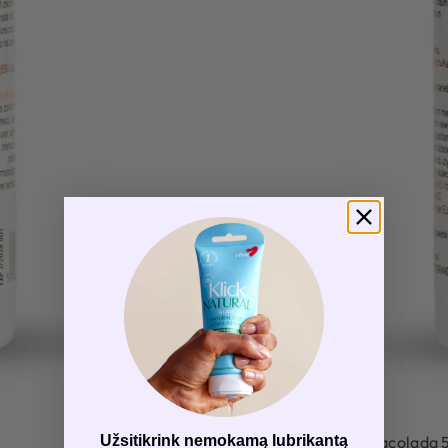
Geresnis oralinis seksas
Užsitikrink nemokamą lubrikantą
Taste Oral Spray Pinacolada 