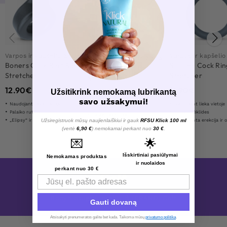
Varpos ir kapšelio žiedai
Varpos ir kapšelio
Varpos ir kapšelio žiedai
Boners Cock Ring & Ball
Silicone Cock Rin
Cock Ring And Ball
Stretcher
Stretcher
Strap
12.90
€
11.90
€
6.90
€
Užsitikrink nemokamą lubrikantą
savo užsakymui!
Naudojant lieka vietoje
Naudojant lieka vietoje
„Elipsy“ ir „Flexible Fit“
Palaiko rutulinį maišą
Palaiko sėklides
Palaiko sėklides
„Elipsy“ ir „Flexible Fit“
Patobulinta erekcija ir optimiz
Užsiregistruok mūsų naujienlaiškiui ir gauk
RFSU Klick 100 ml
Stipresnės, sunkesnės ir sprogstamesnės erekcijos
(vertė
6,90 €
) nemokamai perkant nuo
30 €
.
💌
🌟
Išskirtiniai pasiūlymai
Nemokamas produktas
ir nuolaidos
perkant nuo 30 €
Colt
Email
Rodyti daugiau prekių iš {BRAND} Colt
Gauti dovaną
Atsisakyti prenumeratos galite bet kada. Taikoma mūsų
privatumo politika
.​