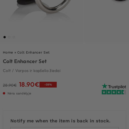
Home
»
Colt Enhancer Set
Colt Enhancer Set
Colt
/
Varpos ir kapšelio žiedai
18.90
€
Original
Current
28.90
€
-35%
price
price
Nėra sandėlyje
was:
is:
28.90€.
18.90€.
Notify me when the item is back in stock.