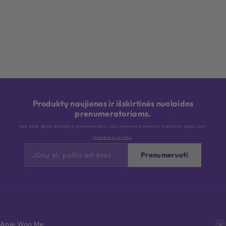
Produktų naujienos ir išskirtinės nuolaidos
prenumeratoriams.
Bet kada galite atsisakyti prenumeratos. Jūsų asmens duomenis tvarkome pagal savo
privatumo politiką
.
Prenumeruoti
Apie Woo Me