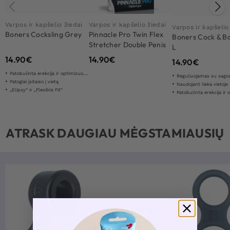
Varpos ir kapšelio žiedai
Varpos ir kapšelio žiedai
Varpos ir kapšelio
Boners Cocksling Grey
Pinnacle Pro Twin Flex
Boners Cock & Ba
Stretcher Double Penis
L
Ring
14.90
€
14.90
€
14.90
€
Patobulinta erekcija ir optimizuota ištvermė
Reguliuojamas su sago
Patogiai įsitaiso į vietą
Naudojant lieka vietoje
„Elipsy“ ir „Flexible Fit“
Patobulinta erekcija ir optimiz
ATRASK DAUGIAU MĖGSTAMIAUSIŲ