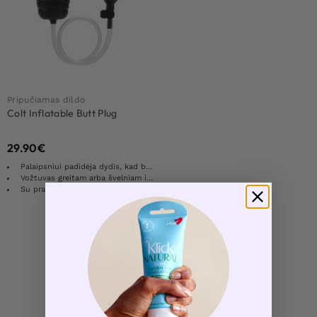
Pripučiamas dildo
Colt Inflatable Butt Plug
29.90
€
Palaipsniui padidėja dydis, kad būtų maksimalus sensacija
Vožtuvas greitam arba švelniam ištuštinimui
Su praktiniu siurblio rutuliu
Load More Products
1
Rezultatų: 1