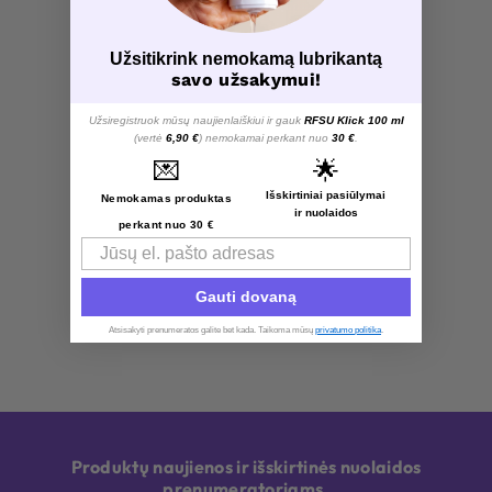
Užsitikrink nemokamą lubrikantą
savo užsakymui!
Užsiregistruok mūsų naujienlaiškiui ir gauk
RFSU Klick 100 ml
(vertė
6,90 €
) nemokamai perkant nuo
30 €
.
💌
🌟
Išskirtiniai pasiūlymai
Nemokamas produktas
ir nuolaidos
perkant nuo 30 €
Email
Gauti dovaną
Atsisakyti prenumeratos galite bet kada. Taikoma mūsų
privatumo politika
.​
Produktų naujienos ir išskirtinės nuolaidos
prenumeratoriams.