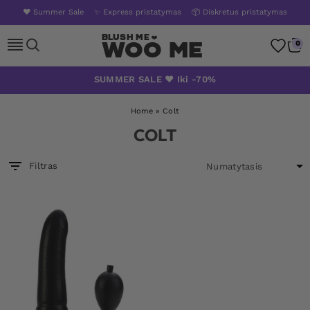
❤️ Summer Sale
✨ Express pristatymas
📦 Diskretus pristatymas
Woo Me
0
Skip
SUMMER SALE ❤️ Iki -70%
to
content
Home
»
Colt
COLT
Filtras