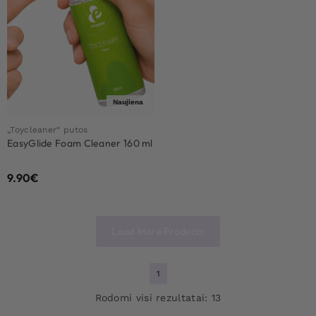
Naujiena
„Toycleaner“ putos
EasyGlide Foam Cleaner 160 ml
9.90
€
Load More Products
1
Rodomi visi rezultatai: 13