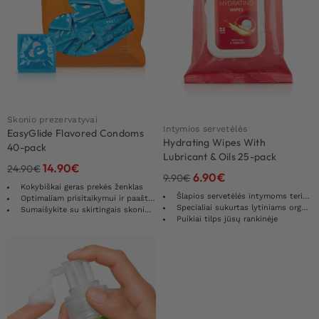
Skonio prezervatyvai
Intymios servetėlės
EasyGlide Flavored Condoms
Hydrating Wipes With
40-pack
Lubricant & Oils 25-pack
14.90
€
24.90
€
6.90
€
9.90
€
Kokybiškai geras prekės ženklas
Šlapios servetėlės ​​intymoms teritorijoms
Optimaliam prisitaikymui ir paaštrintam jausmui
Specialiai sukurtas lytiniams organams
Sumaišykite su skirtingais skonio prezervatyvais
Puikiai tilps jūsų rankinėje