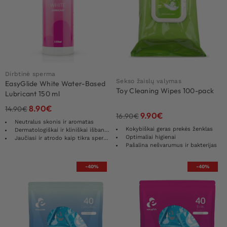
Dirbtinė sperma
Sekso žaislų valymas
EasyGlide White Water-Based
Toy Cleaning Wipes 100-pack
Lubricant 150 ml
8.90
€
14.90
€
9.90
€
16.90
€
Neutralus skonis ir aromatas
Kokybiškai geras prekės ženklas
Dermatologiškai ir kliniškai išbandytas
Optimaliai higienai
Jaučiasi ir atrodo kaip tikra sperma
Pašalina nešvarumus ir bakterijas
-40%
-40%