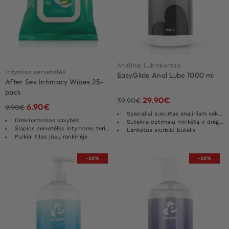
Analinis Lubrikantas
Intymios servetėlės
EasyGlide Anal Lube 1000 ml
After Sex Intimacy Wipes 25-
pack
29.90
€
39.90
€
6.90
€
9.90
€
Specialiai sukurtas analiniam seksui
Drėkinamosios savybės
Suteikia optimalų minkštą ir drėgną jausmą
Šlapios servetėlės ​​intymoms teritorijoms
Lankstus siurblio butelis
Puikiai tilps jūsų rankinėje
-25%
-25%