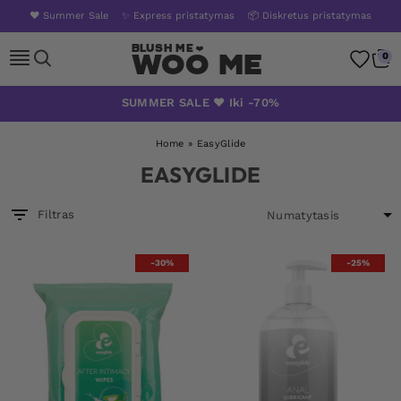
❤️ Summer Sale
✨ Express pristatymas
📦 Diskretus pristatymas
Woo Me
0
Skip
SUMMER SALE ❤️ Iki -70%
to
content
Home
»
EasyGlide
EASYGLIDE
Filtras
-30%
-25%