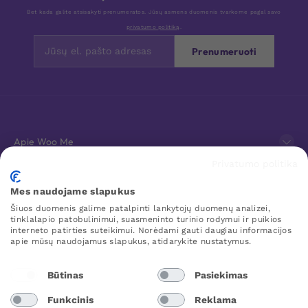
Bet kada galite atsisakyti prenumeratos. Jūsų asmens duomenis tvarkome pagal savo
privatumo politiką
.
Prenumeruoti
Apie Woo Me
Privatumo politika
Klientų aptarnavimas
Mes naudojame slapukus
Šiuos duomenis galime patalpinti lankytojų duomenų analizei,
Mėgstamiausi
tinklalapio patobulinimui, suasmeninto turinio rodymui ir puikios
interneto patirties suteikimui. Norėdami gauti daugiau informacijos
apie mūsų naudojamus slapukus, atidarykite nustatymus.
WOO ME
Būtinas
Pasiekimas
Funkcinis
Reklama