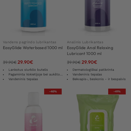
Vandens pagrindo lubrikantas
Analinis Lubrikantas
EasyGlide Waterbased 1000 ml
EasyGlide Anal Relaxing
Lubricant 1000 ml
29.90
€
29.90
€
39.90
€
39.90
€
Lankstus siurblio butelis
Dermatologiškai patikrinta
Pagaminta Vokietijoje bei aukštos kokybės
Vandeninis tepalas
Vandeninis tepalas
Bekvapis-, beskonis - ir bespalvis
-40%
-41%