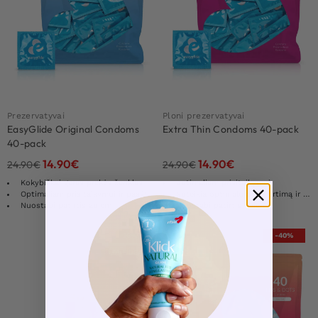
Prezervatyvai
Ploni prezervatyvai
EasyGlide Original Condoms
Extra Thin Condoms 40-pack
40-pack
14.90
€
14.90
€
24.90
€
24.90
€
Kokybiškai geras prekės ženklas
optimaliam prisitaikymui
Optimaliam prisitaikymui ir paaštrintam jausmui
Suteikia optimalų odos artimą ir patogų jausmą
Nuostabi patirtis abiem
Nuostabi patirtis abiem
-36%
-40%
LOVE DEAL