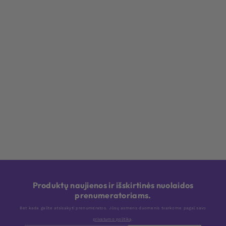
Produktų naujienos ir išskirtinės nuolaidos
prenumeratoriams.
Bet kada galite atsisakyti prenumeratos. Jūsų asmens duomenis tvarkome pagal savo
privatumo politiką
.