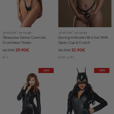
„Wetlook“ apranga
„Wetlook“ apranga
Obsessive Dame Controle
Daring Intimates Bra Set With
Crotchless Teddy
Open Cup & Crotch
29.90
€
32.90
€
42.90
€
38.90
€
S-L
S/M, L/XL
-22%
-20%