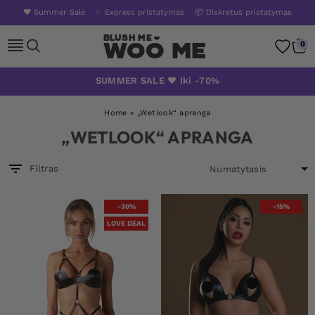
❤️ Summer Sale
✨ Express pristatymas
📦 Diskretus pristatymas
Woo Me
0
Skip
SUMMER SALE ❤️ Iki -70%
to
content
Home
»
„Wetlook“ apranga
„WETLOOK“ APRANGA
Filtras
-30%
-15%
LOVE DEAL