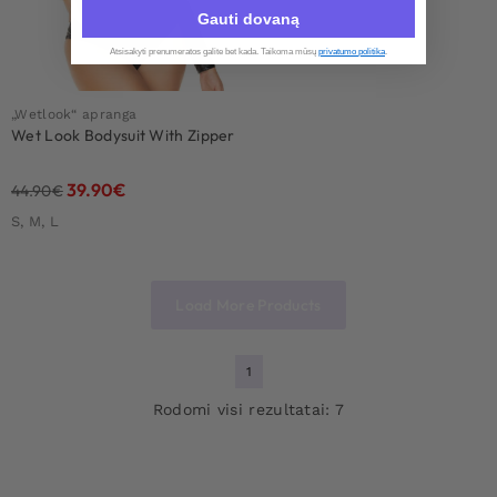
Gauti dovaną
Atsisakyti prenumeratos galite bet kada. Taikoma mūsų
privatumo politika
.​
„Wetlook“ apranga
Wet Look Bodysuit With Zipper
39.90
€
44.90
€
S, M, L
Load More Products
1
Rodomi visi rezultatai: 7