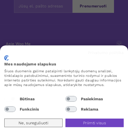
Prenumeruoti
Apie Woo Me
Privatumo politika
Klientų aptarnavimas
Mes naudojame slapukus
Šiuos duomenis galime patalpinti lankytojų duomenų analizei,
Mėgstamiausi
tinklalapio patobulinimui, suasmeninto turinio rodymui ir puikios
interneto patirties suteikimui. Norėdami gauti daugiau informacijos
apie mūsų naudojamus slapukus, atidarykite nustatymus.
WOO ME
Būtinas
Pasiekimas
Funkcinis
Reklama
Lithuania
Ne, sureguliuoti
Priimti visus