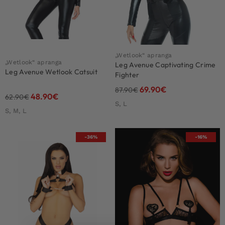
„Wetlook“ apranga
„Wetlook“ apranga
Leg Avenue Captivating Crime
Leg Avenue Wetlook Catsuit
Fighter
69.90
€
87.90
€
48.90
€
62.90
€
S, L
S, M, L
-36%
-16%