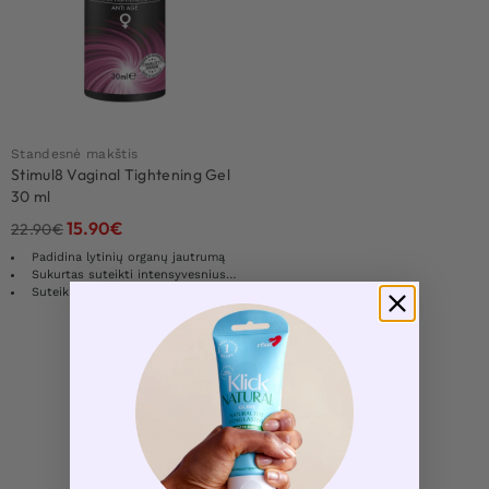
Standesnė makštis
Stimul8 Vaginal Tightening Gel
30 ml
15.90
€
22.90
€
Padidina lytinių organų jautrumą
Sukurtas suteikti intensyvesnius orgazmus
Suteikia ekstra jautrų jausmą
Load More Products
1
Rezultatų: 1