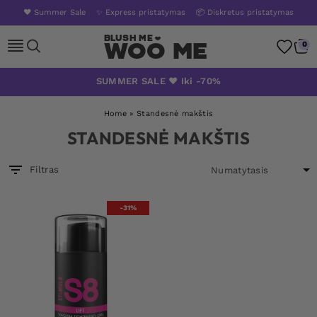
❤️ Summer Sale
✨ Express pristatymas
📦 Diskretus pristatymas
Woo Me
0
Skip
SUMMER SALE ❤️ Iki -70%
to
content
Home
»
Standesnė makštis
STANDESNĖ MAKŠTIS
Filtras
-31%