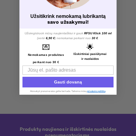
Užsitikrink nemokamą lubrikantą
savo užsakymui!
Užsiregistruok mūsų naujienlaiškiui ir gauk
RFSU Klick 100 ml
(vertė
6,90 €
) nemokamai perkant nuo
30 €
.
💌
🌟
Išskirtiniai pasiūlymai
Nemokamas produktas
ir nuolaidos
perkant nuo 30 €
Email
Gauti dovaną
Atsisakyti prenumeratos galite bet kada. Taikoma mūsų
privatumo politika
.​
Produktų naujienos ir išskirtinės nuolaidos
prenumeratoriams.