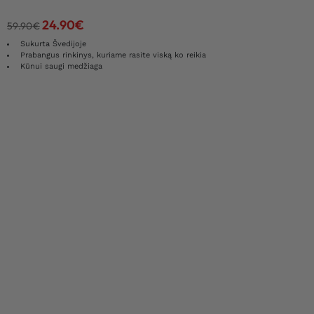
24.90
€
59.90
€
Sukurta Švedijoje
Prabangus rinkinys, kuriame rasite viską ko reikia
Kūnui saugi medžiaga