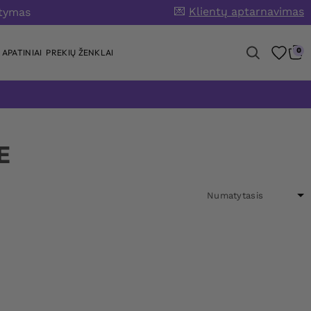
💌
Klientų aptarnavimas
atymas
0
APATINIAI
PREKIŲ ŽENKLAI
E