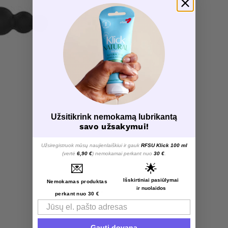
Užsitikrink nemokamą lubrikantą
savo užsakymui!
Užsiregistruok mūsų naujienlaiškiui ir gauk
RFSU Klick 100 ml
(vertė
6,90 €
) nemokamai perkant nuo
30 €
.
💌
🌟
Išskirtiniai pasiūlymai
Nemokamas produktas
ir nuolaidos
Love Deal
perkant nuo 30 €
Email
Gauti dovaną