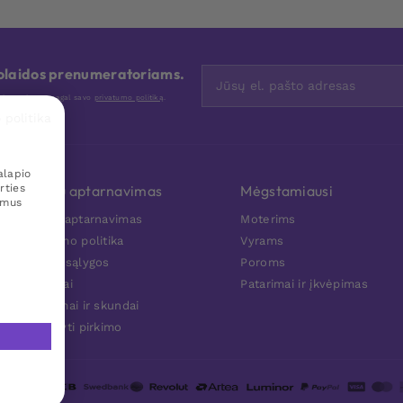
nuolaidos prenumeratoriams.
nis tvarkome pagal savo
privatumo politiką
.
 politika
alapio
rties
Klientų aptarnavimas
Mėgstamiausi
amus
Klientu aptarnavimas
Moterims
Privatumo politika
Vyrams
Pirkimo sąlygos
Poroms
Kontaktai
Patarimai ir įkvėpimas
Grąžinimai ir skundai
Atsisakyti pirkimo