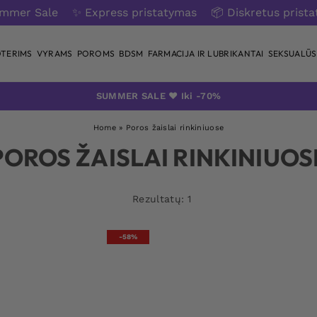
ummer Sale
✨ Express pristatymas
📦 Diskretus prist
TERIMS
VYRAMS
POROMS
BDSM
FARMACIJA IR LUBRIKANTAI
SEKSUALŪS 
SUMMER SALE ❤️ Iki -70%
Home
»
Poros žaislai rinkiniuose
POROS ŽAISLAI RINKINIUOS
Rezultatų: 1
-58%