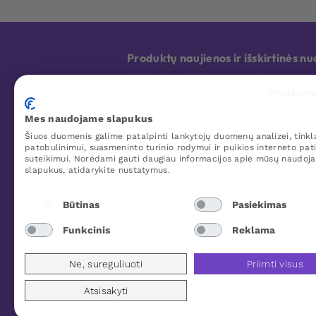
Produktų naujienos ir išskirtinės 
Bet kada galite atsisakyti prenumeratos. Jūsų asmens duome
Privatumo
Mes naudojame slapukus
Šiuos duomenis galime patalpinti lankytojų duomenų analizei, tinkl
patobulinimui, suasmeninto turinio rodymui ir puikios interneto pati
Apie Woo Me
suteikimui. Norėdami gauti daugiau informacijos apie mūsų naudoj
slapukus, atidarykite nustatymus.
Apie Woo Me
Grąžinimas ir pinigų grąžinimas
Būtinas
Pasiekimas
Pristatymas ir diskretiška pakuotė
Klientų atsiliepimai Woo Me
Funkcinis
Reklama
Ne, sureguliuoti
Priimti visus
Atsisakyti