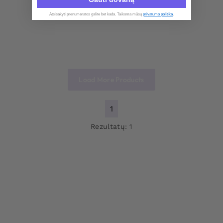
Atsisakyti prenumeratos galite bet kada. Taikoma mūsų
privatumo politika
.​
Load More Products
1
Rezultatų: 1