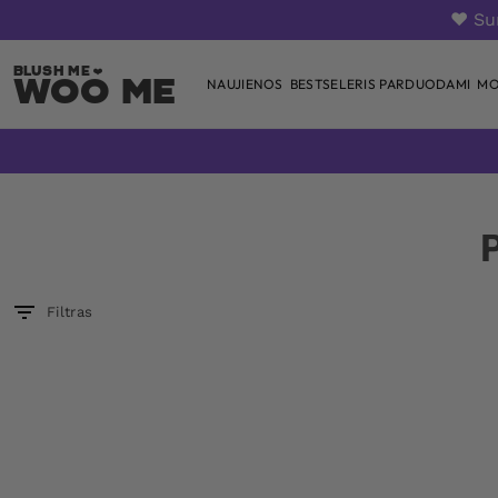
❤️ S
Woo Me
NAUJIENOS
BESTSELERIS PARDUODAMI
MO
Skip
to
content
Filtras