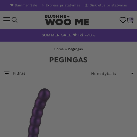
❤️ Summer Sale
✨ Express pristatymas
📦 Diskretus pristatymas
Woo Me
0
Skip
SUMMER SALE ❤️ Iki -70%
to
content
Home
»
Pegingas
PEGINGAS
Filtras