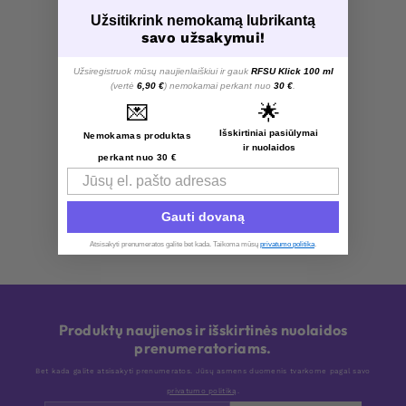
Užsitikrink nemokamą lubrikantą
savo užsakymui!
Užsiregistruok mūsų naujienlaiškiui ir gauk
RFSU Klick 100 ml
(vertė
6,90 €
) nemokamai perkant nuo
30 €
.
💌
🌟
Išskirtiniai pasiūlymai
Nemokamas produktas
ir nuolaidos
perkant nuo 30 €
Email
Gauti dovaną
Atsisakyti prenumeratos galite bet kada. Taikoma mūsų
privatumo politika
.​
Produktų naujienos ir išskirtinės nuolaidos
prenumeratoriams.
Bet kada galite atsisakyti prenumeratos. Jūsų asmens duomenis tvarkome pagal savo
privatumo politiką
.