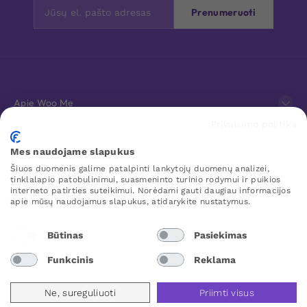
Prenumeruoti
Apie Woo Me
Privatumo politika
Klientų aptarnavimas
Mes naudojame slapukus
Šiuos duomenis galime patalpinti lankytojų duomenų analizei,
Mėgstamiausi
tinklalapio patobulinimui, suasmeninto turinio rodymui ir puikios
interneto patirties suteikimui. Norėdami gauti daugiau informacijos
apie mūsų naudojamus slapukus, atidarykite nustatymus.
WOO ME
Būtinas
Pasiekimas
Funkcinis
Reklama
Lithuania
Ne, sureguliuoti
Priimti visus