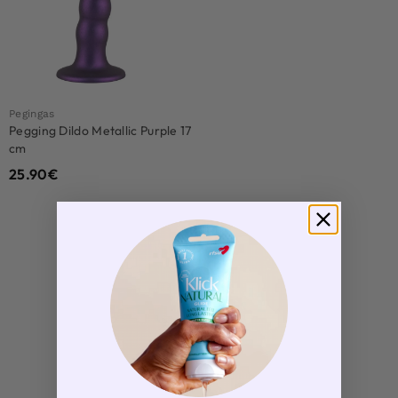
Pegingas
Pegging Dildo Metallic Purple 17
cm
25.90
€
Load More Products
1
Rezultatų: 1