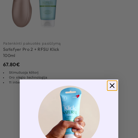
Patenkinti pakuotės pasiūlymą
Satisfyer Pro 2 + RFSU Klick
100ml
67.80
€
Stimuliuoja klitorį
Oro slėgio technologija
11 intensyvių funkcijų
Load More Products
1
Rezultatų: 1