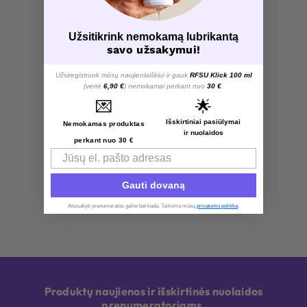
Užsitikrink nemokamą lubrikantą
savo užsakymui!
Užsiregistruok mūsų naujienlaiškiui ir gauk
RFSU Klick 100 ml
(vertė
6,90 €
) nemokamai perkant nuo
30 €
.
💌
🌟
Išskirtiniai pasiūlymai
Nemokamas produktas
ir nuolaidos
perkant nuo 30 €
Email
Gauti dovaną
Atsisakyti prenumeratos galite bet kada. Taikoma mūsų
privatumo politika
.​
Produktų naujienos ir išskirtinės nuolaidos
prenumeratoriams.