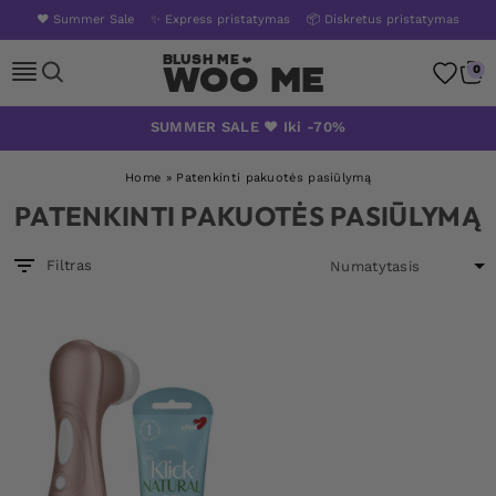
❤️ Summer Sale
✨ Express pristatymas
📦 Diskretus pristatymas
Woo Me
0
Skip
SUMMER SALE ❤️ Iki -70%
to
content
Home
»
Patenkinti pakuotės pasiūlymą
PATENKINTI PAKUOTĖS PASIŪLYMĄ
Filtras