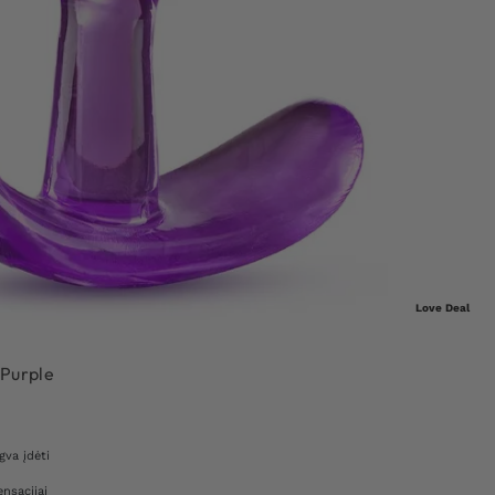
Love Deal
 Purple
gva įdėti
nsacijai