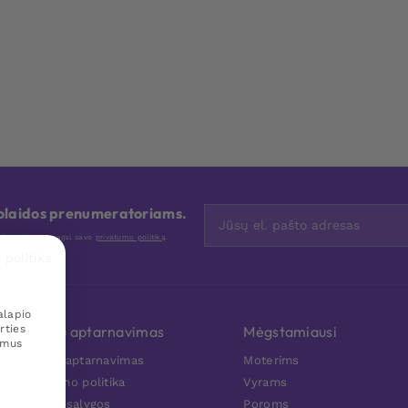
nuolaidos prenumeratoriams.
nis tvarkome pagal savo
privatumo politiką
.
 politika
alapio
rties
Klientų aptarnavimas
Mėgstamiausi
amus
Klientu aptarnavimas
Moterims
Privatumo politika
Vyrams
Pirkimo sąlygos
Poroms