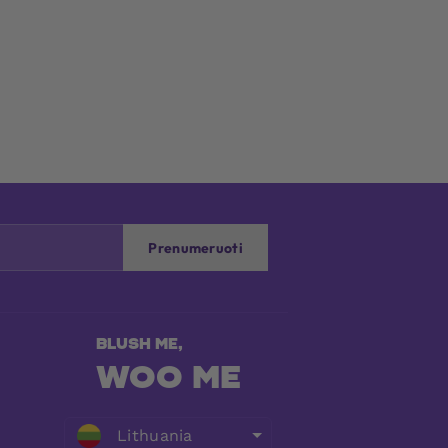
Prenumeruoti
WOO ME
Lithuania