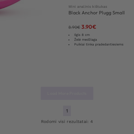
Mini analinis kištukas
Black Anchor Plugg Small
3.90
€
8.90
€
Ilgis 8 cm
Želė medžiaga
Puikiai tinka pradedantiesiems
Load More Products
1
Rodomi visi rezultatai: 4