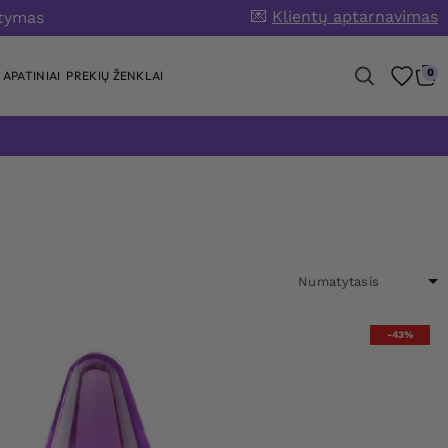
💌
Klientų aptarnavimas
atymas
0
APATINIAI
PREKIŲ ŽENKLAI
-43%