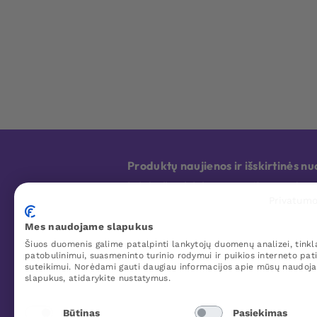
Produktų naujienos ir išskirtinės 
Bet kada galite atsisakyti prenumeratos. Jūsų asmens duome
Privatumo
Mes naudojame slapukus
Šiuos duomenis galime patalpinti lankytojų duomenų analizei, tinkl
patobulinimui, suasmeninto turinio rodymui ir puikios interneto pati
Apie Woo Me
suteikimui. Norėdami gauti daugiau informacijos apie mūsų naudoj
slapukus, atidarykite nustatymus.
Apie Woo Me
Grąžinimas ir pinigų grąžinimas
Būtinas
Pasiekimas
Pristatymas ir diskretiška pakuotė