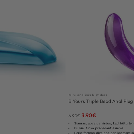
Mini analinis kištukas
B Yours Triple Bead Anal Plug
3.90
€
6.90
€
Siauras, apvalus viršus, kad būtų len
Puikiai tinka pradedantiesiems
Perlo formos dizainas papildomam se