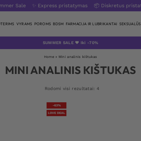
ummer Sale
✨ Express pristatymas
📦 Diskretus prist
TERIMS
VYRAMS
POROMS
BDSM
FARMACIJA IR LUBRIKANTAI
SEKSUALŪS 
SUMMER SALE ❤️ Iki -70%
Home
»
Mini analinis kištukas
MINI ANALINIS KIŠTUKAS
Rodomi visi rezultatai: 4
-63%
LOVE DEAL