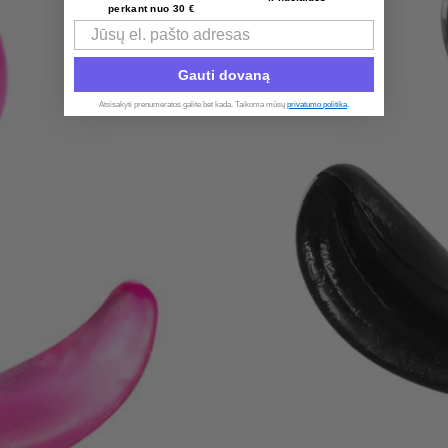
perkant nuo 30 €
Email
Gauti dovaną
Atsisakyti prenumeratos galite bet kada. Taikoma mūsų
privatumo politika
.​