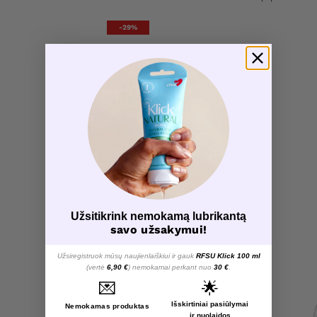
-29%
Užsitikrink nemokamą lubrikantą
savo užsakymui!
Užsiregistruok mūsų naujienlaiškiui ir gauk
RFSU Klick 100 ml
(vertė
6,90 €
) nemokamai perkant nuo
30 €
.
💌
🌟
Išskirtiniai pasiūlymai
Nemokamas produktas
ir nuolaidos