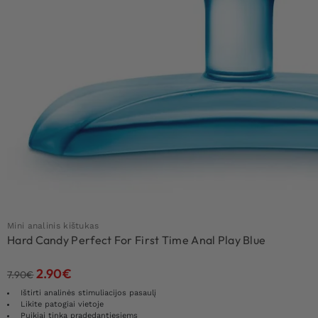
Mini analinis kištukas
Hard Candy Perfect For First Time Anal Play Blue
2.90
€
7.90
€
Ištirti analinės stimuliacijos pasaulį
Likite patogiai vietoje
Puikiai tinka pradedantiesiems