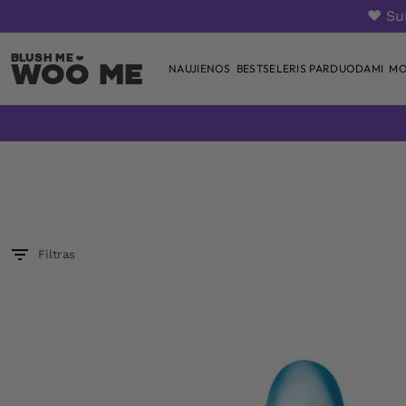
❤️ S
Woo Me
NAUJIENOS
BESTSELERIS PARDUODAMI
MO
Skip
to
content
Filtras