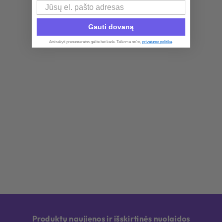
Email
Gauti dovaną
Atsisakyti prenumeratos galite bet kada. Taikoma mūsų
privatumo politika
.​
Produktų naujienos ir išskirtinės nuolaidos