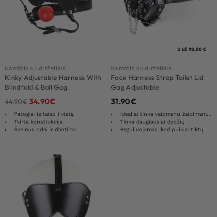
2 už 49,90 €
Kamštis su dirželiais
Kamštis su dirželiais
Kinky Adjustable Harness With
Face Harness Strap Toilet Lid
Blindfold & Ball Gag
Gag Adjustable
34.90
€
31.90
€
44.90
€
Patogiai įsitaiso į vietą
Idealiai tinka vaidmenų žaidimams ir BDSM gerbėjams
Tvirta konstrukcija
Tinka daugiausiai dydžių
Švelnus odai ir dantims
Reguliuojamas, kad puikiai tiktų