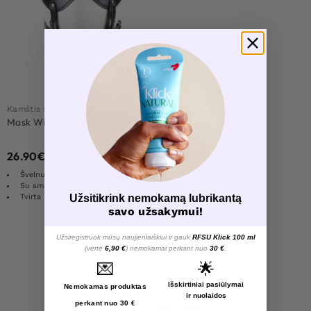
2 už 49,90 €
Kamštis su dirželiais
Mask With Gag Bling Ball Black
26.90
€
Švelnus odai ir dantims
Su smakro dirželio palaikymu
Užsitikrink nemokamą lubrikantą
Tvirta konstrukcija
savo užsakymui!
Užsiregistruok mūsų naujienlaiškiui ir gauk
RFSU Klick 100 ml
Load More Products
(vertė
6,90 €
) nemokamai perkant nuo
30 €
.
💌
🌟
1
Išskirtiniai pasiūlymai
Nemokamas produktas
ir nuolaidos
perkant nuo 30 €
Rodomi visi rezultatai: 3