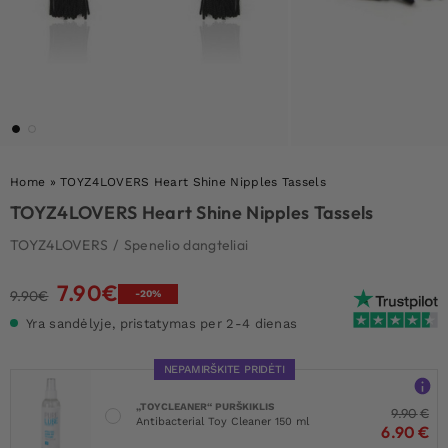
Home
»
TOYZ4LOVERS Heart Shine Nipples Tassels
TOYZ4LOVERS Heart Shine Nipples Tassels
TOYZ4LOVERS
/
Spenelio dangteliai
7.90
€
Original
Current
9.90
€
-20%
price
price
Yra sandėlyje, pristatymas per 2-4 dienas
was:
is:
9.90€.
7.90€.
NEPAMIRŠKITE PRIDĖTI
„TOYCLEANER“ PURŠKIKLIS
9.90
€
Antibacterial Toy Cleaner 150 ml
6.90
€