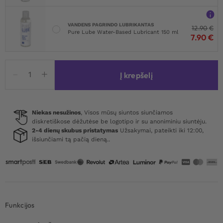
VANDENS PAGRINDO LUBRIKANTAS
12.90
€
Pure Lube Water-Based Lubricant 150 ml
7.90
€
produkto
Į krepšelį
kiekis:
TOYZ4LOVERS
Heart
Shine
Niekas nesužinos
, Visos mūsų siuntos siunčiamos
diskretiškose dėžutėse be logotipo ir su anoniminiu siuntėju.
Nipples
2-4 dienų skubus pristatymas
Užsakymai, pateikti iki 12:00,
Tassels
išsiunčiami tą pačią dieną..
Funkcijos