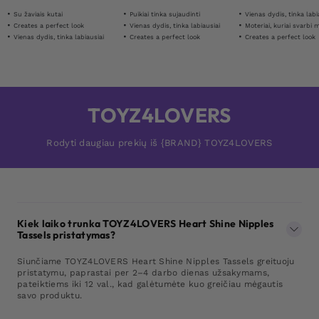
Su žaviais kutai
Puikiai tinka sujaudinti
Vienas dydis, tinka labi
Creates a perfect look
Vienas dydis, tinka labiausiai
Moteriai, kuriai svarbi
Vienas dydis, tinka labiausiai
Creates a perfect look
Creates a perfect look
TOYZ4LOVERS
Rodyti daugiau prekių iš {BRAND} TOYZ4LOVERS
Kiek laiko trunka TOYZ4LOVERS Heart Shine Nipples
Tassels pristatymas?
Siunčiame TOYZ4LOVERS Heart Shine Nipples Tassels greituoju
pristatymu, paprastai per 2–4 darbo dienas užsakymams,
pateiktiems iki 12 val., kad galėtumėte kuo greičiau mėgautis
savo produktu.