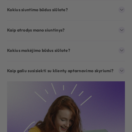
Kokius siuntimo būdus siūlote?
Kaip atrodys mano siuntinys?
Kokius mokėjimo būdus siūlote?
Kaip galiu susisiekti su klientų aptarnavimo skyriumi?