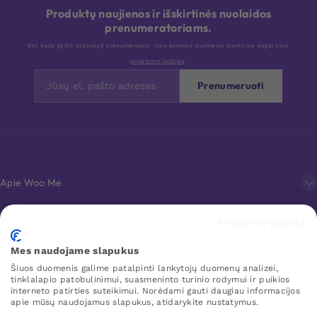
Produktų naujienos ir išskirtinės nuolaidos
prenumeratoriams.
Bet kada galite atsisakyti prenumeratos. Jūsų asmens duomenis tvarkome pagal savo
privatumo politiką
.
Prenumeruoti
Apie Woo Me
Privatumo politika
Klientų aptarnavimas
Mes naudojame slapukus
Šiuos duomenis galime patalpinti lankytojų duomenų analizei,
Mėgstamiausi
tinklalapio patobulinimui, suasmeninto turinio rodymui ir puikios
interneto patirties suteikimui. Norėdami gauti daugiau informacijos
apie mūsų naudojamus slapukus, atidarykite nustatymus.