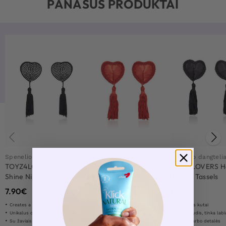
PANAŠŪS PRODUKTAI
Spenelio dangteliai
Spenelio dangteliai
Spenelio dangtelia
TOYZ4LOVERS Heart
TOYZ4LOVERS Red
TOYZ4LOVERS H
Shine Nipples Tassels
Heart Nipples Tassels
Nipples Tassels
Black
7.90
€
7.90
€
7.90
€
Onesize
Creates a perfect look
Su žaviais kutai
Unikalus dizainas
Vienas dydis, tinka labi
Su žaviais kutai
Rankų darbo detalės