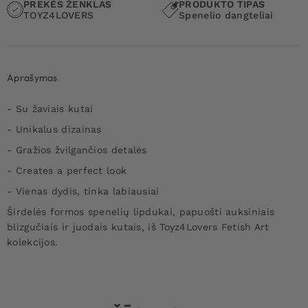
PREKĖS ŽENKLAS
PRODUKTO TIPAS
TOYZ4LOVERS
Spenelio dangteliai
Aprašymas
- Su žaviais kutai
- Unikalus dizainas
- Gražios žvilgančios detalės
- Creates a perfect look
- Vienas dydis, tinka labiausiai
Širdelės formos spenelių lipdukai, papuošti auksiniais
blizgučiais ir juodais kutais, iš Toyz4Lovers Fetish Art
kolekcijos.