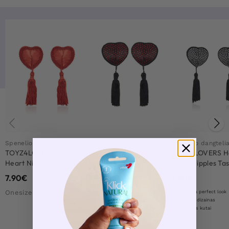
Spenelio dangteliai
Spenelio dangteliai
Spenelio dangtelia
TOYZ4LOVERS Red
Shine Nipples Tassels
TOYZ4LOVERS H
Heart Nipples Tassels
Red
Shine Nipples Tas
Black
7.90
€
7.90
€
7.90
€
Onesize
Seksualūs priedai, skirti bondage žaidimams
Creates a perfect look
Su žaviais kutai
Unikalus dizainas
Gražios žvilgančios detalės
Su žaviais kutai