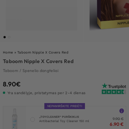
Home
»
Taboom Nipple X Covers Red
Taboom Nipple X Covers Red
Taboom
/
Spenelio dangteliai
8.90
€
Yra sandėlyje, pristatymas per 2-4 dienas
NEPAMIRŠKITE PRIDĖTI
„TOYCLEANER“ PURŠKIKLIS
9.90
€
Antibacterial Toy Cleaner 150 ml
6.90
€