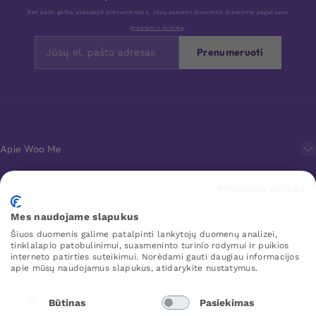
Bet kada galite atsisakyti prenumeratos. Jūsų asmens duomenis tvarkome pagal savo
privatumo politiką
.
Prenumeruoti
Apie Woo Me
Privatumo politika
Klientų aptarnavimas
Mes naudojame slapukus
Šiuos duomenis galime patalpinti lankytojų duomenų analizei,
Mėgstamiausi
tinklalapio patobulinimui, suasmeninto turinio rodymui ir puikios
interneto patirties suteikimui. Norėdami gauti daugiau informacijos
apie mūsų naudojamus slapukus, atidarykite nustatymus.
WOO ME
Būtinas
Pasiekimas