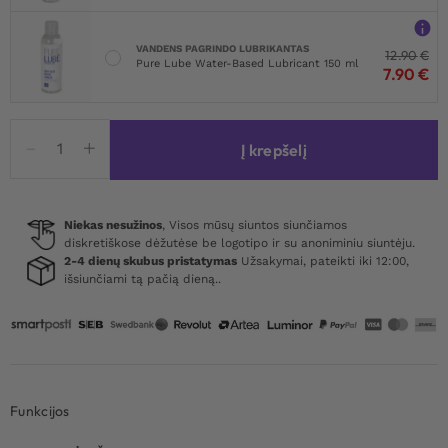
VANDENS PAGRINDO LUBRIKANTAS
12.90
€
Pure Lube Water-Based Lubricant 150 ml
7.90
€
produkto
Į krepšelį
kiekis:
Taboom
Nipple
X
Niekas nesužinos
, Visos mūsų siuntos siunčiamos
diskretiškose dėžutėse be logotipo ir su anoniminiu siuntėju.
Covers
2-4 dienų skubus pristatymas
Užsakymai, pateikti iki 12:00,
Red
išsiunčiami tą pačią dieną..
Funkcijos