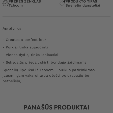
PREKĖS ŽENKLAS
PRODUKTO TIPAS
Taboom
Spenelio dangteliai
Aprašymas
- Creates a perfect look
- Puikiai tinka sujaudinti
- Vienas dydis, tinka labiausiai
- Seksualūs priedai, skirti bondage žaidimams
Spenelių lipdukai iš Taboom – puikus pasirinkimas
jausmingam vakarui arba dėvėti po drabužiu be
petnešėlių.
PANAŠŪS PRODUKTAI