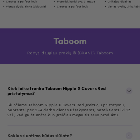
Creates a perfect look
Moteriai, kuriai svarbi mada
Unikalus dizainas
Vienas dydis, tinka labiausiai
Creates a perfect look
Vienas dydis, tinka labi
Taboom
Rodyti daugiau prekių iš {BRAND} Taboom
Kiek laiko trunka Taboom Nipple X Covers Red
pristatymas?
Siunčiame Taboom Nipple X Covers Red greituoju pristatymu,
paprastai per 2–4 darbo dienas užsakymams, pateiktiems iki 12
val., kad galėtumėte kuo greičiau mėgautis savo produktu.
Kokius siuntimo būdus siūlote?