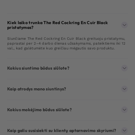
Kiek laiko trunka The Red Cockring En Cuir Black
pristatymas?
Siunčiame The Red Cockring En Cuir Black greituoju pristatymu,
paprastai per 2–4 darbo dienas užsakymams, pateiktiems iki 12
val., kad galėtumėte kuo greičiau mėgautis savo produktu.
Kokius siuntimo būdus siūlote?
Kaip atrodys mano siuntinys?
Kokius mokėjimo būdus siūlote?
Kaip galiu susisiekti su klientų aptarnavimo skyriumi?