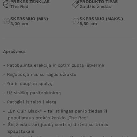
PREKĖS ŽENKLAS
PRODUKTO TIPAS
The Red
Gaidžio žiedas
SKERSMUO (MIN)
SKERSMUO (MAKS.)
3,00 cm
5,50 cm
Aprašymas
- Patobulinta erekcija ir optimizuota ištvermė
- Reguliuojamas su sagos užraktu
- Yra ir daugiau spalvų
- Už visišką pasitenkinimą
- Patogiai įsitaiso į vietą
„En Cuir Black“ – tai stilingas penio žiedas iš
populiaraus prekės ženklo „The Red“
Šis žiedas turi juodą centrinį dirželį su trimis
spaustukais