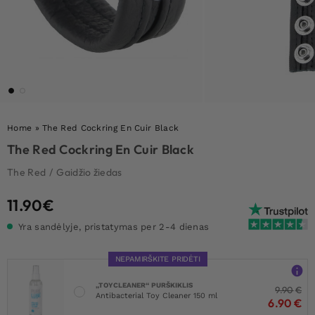
Home
»
The Red Cockring En Cuir Black
The Red Cockring En Cuir Black
The Red
/
Gaidžio žiedas
11.90
€
Yra sandėlyje, pristatymas per 2-4 dienas
NEPAMIRŠKITE PRIDĖTI
„TOYCLEANER“ PURŠKIKLIS
9.90
€
Antibacterial Toy Cleaner 150 ml
6.90
€