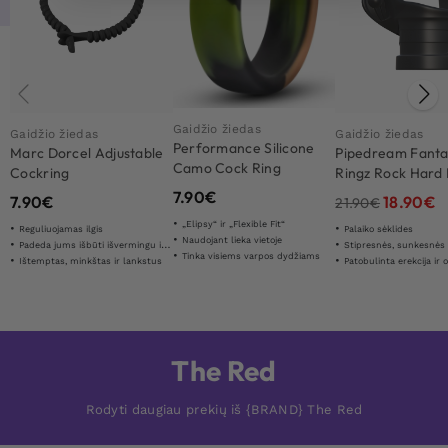
Gaidžio žiedas
Gaidžio žiedas
Gaidžio žiedas
Performance Silicone
Marc Dorcel Adjustable
Pipedream Fanta
Camo Cock Ring
Cockring
Ringz Rock Hard 
Ball Stretcher
7.90
€
7.90
€
18.90
€
21.90
€
„Elipsy“ ir „Flexible Fit“
Reguliuojamas ilgis
Palaiko sėklides
Naudojant lieka vietoje
Padeda jums išbūti išvermingu ilgiau
Stipresnės, sunkesnės ir sprogstame
Tinka visiems varpos dydžiams
Ištemptas, minkštas ir lankstus
Patobulinta erekcija ir optimiz
The Red
Rodyti daugiau prekių iš {BRAND} The Red