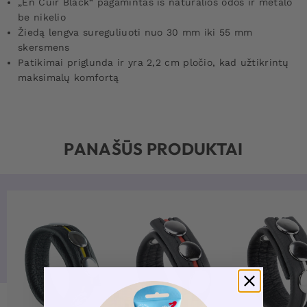
„En Cuir Black“ pagamintas iš natūralios odos ir metalo
be nikelio
Žiedą lengva sureguliuoti nuo 30 mm iki 55 mm
skersmens
Patikimai priglunda ir yra 2,2 cm pločio, kad užtikrintų
maksimalų komfortą
PANAŠŪS PRODUKTAI