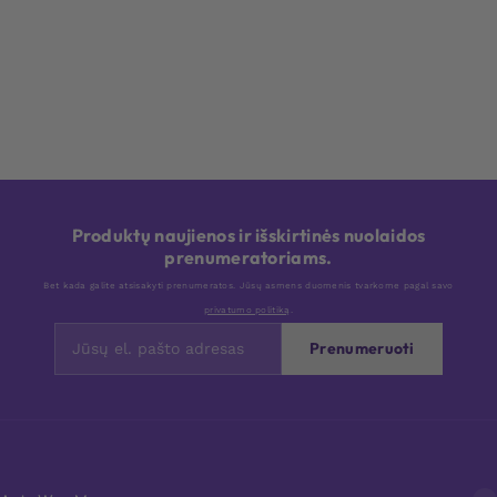
Produktų naujienos ir išskirtinės nuolaidos
prenumeratoriams.
Bet kada galite atsisakyti prenumeratos. Jūsų asmens duomenis tvarkome pagal savo
privatumo politiką
.
Prenumeruoti