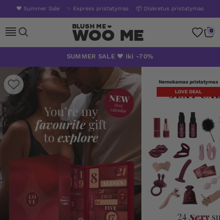
❤️ Summer Sale
✨ Express pristatymas
📦 Diskretus pristatymas
Woo Me
0
Skip
SUMMER SALE ❤️ Iki -70%
to
content
Nemokamas pristatymas
LOVE DEAL