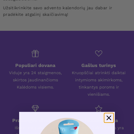
Užsitikrinkite savo advento kalendorių jau dabar ir
pradėkite atgalinį skaičiavimą!
Populiari dovana
Gašlus turinys
Viduje yra 24 staigmenos,
Kruopščiai atrinkti daiktai
skirtos jaudinančioms
intymioms akimirkoms,
Kalėdoms visiems.
tinkantys poroms ir
vienišiams.
Prabangus dizainas
Prieinama kaina
Išskirtinė pakuotė ir
Advento kalendorius yra