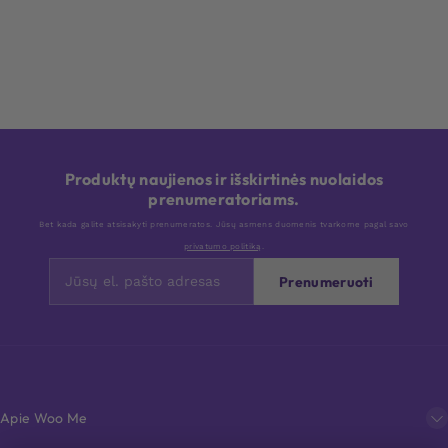
Produktų naujienos ir išskirtinės nuolaidos
prenumeratoriams.
Bet kada galite atsisakyti prenumeratos. Jūsų asmens duomenis tvarkome pagal savo
privatumo politiką
.
Prenumeruoti
Apie Woo Me