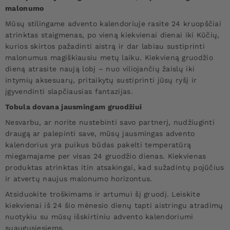
malonumo
Mūsų stilingame advento kalendoriuje rasite 24 kruopščiai
atrinktas staigmenas, po vieną kiekvienai dienai iki Kūčių,
kurios skirtos pažadinti aistrą ir dar labiau sustiprinti
malonumus magiškiausiu metų laiku. Kiekvieną gruodžio
dieną atrasite naują lobį – nuo viliojančių žaislų iki
intymių aksesuarų, pritaikytų sustiprinti jūsų ryšį ir
įgyvendinti slapčiausias fantazijas.
Tobula dovana jausmingam gruodžiui
Nesvarbu, ar norite nustebinti savo partnerį, nudžiuginti
draugą ar palepinti save, mūsų jausmingas advento
kalendorius yra puikus būdas pakelti temperatūrą
miegamajame per visas 24 gruodžio dienas. Kiekvienas
produktas atrinktas itin atsakingai, kad sužadintų pojūčius
ir atvertų naujus malonumo horizontus.
Atsiduokite troškimams ir artumui šį gruodį. Leiskite
kiekvienai iš 24 šio mėnesio dienų tapti aistringu atradimų
nuotykiu su mūsų išskirtiniu advento kalendoriumi
suaugusiesiems.