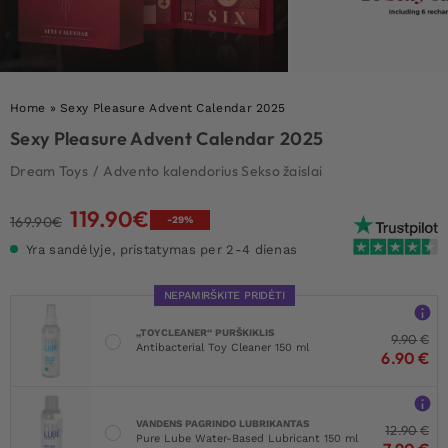
Home
»
Sexy Pleasure Advent Calendar 2025
Sexy Pleasure Advent Calendar 2025
Dream Toys
/
Advento kalendorius Sekso žaislai
119.90
€
Original
Current
169.90
€
-29%
price
price
Yra sandėlyje, pristatymas per 2-4 dienas
was:
is:
169.90€.
119.90€.
NEPAMIRŠKITE PRIDĖTI
„TOYCLEANER“ PURŠKIKLIS
9.90
€
Antibacterial Toy Cleaner 150 ml
6.90
€
VANDENS PAGRINDO LUBRIKANTAS
12.90
€
Pure Lube Water-Based Lubricant 150 ml