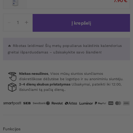
7.90
€
produkto
Į krepšelį
kiekis:
Sexy
Pleasure
Advent
🔥 Ribotas leidimas! Šių metų populiarus kalėdinis kalendorius
Calendar
greitai išparduodamas – užsisakykite savo šiandien!
2025
Niekas nesužinos
, Visos mūsų siuntos siunčiamos
diskretiškose dėžutėse be logotipo ir su anoniminiu siuntėju.
2-4 dienų skubus pristatymas
Užsakymai, pateikti iki 12:00,
išsiunčiami tą pačią dieną..
Funkcijos