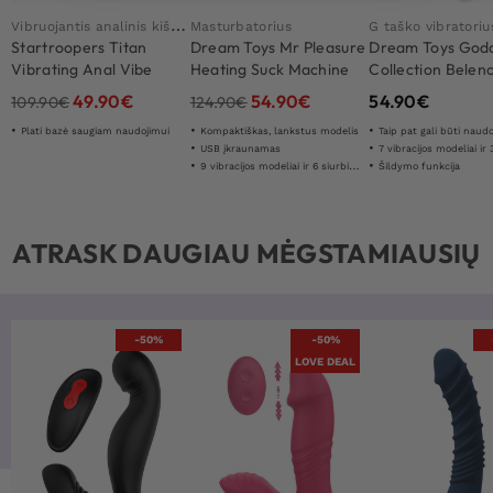
V
ibruojantis analinis kištukas
Masturbatorius
G taško vibratoriu
Startroopers Titan
Dream Toys Mr Pleasure
Dream Toys God
Vibrating Anal Vibe
Heating Suck Machine
Collection Belen
With Remote
49.90
€
54.90
€
54.90
€
109.90
€
124.90
€
Plati bazė saugiam naudojimui
Kompaktiškas, lankstus modelis
Taip pat gali būti naudojamas išorinia
USB įkraunamas
7 vibracijos modeliai ir 3
9 vibracijos modeliai ir 6 siurbimo režimai
Šildymo funkcija
ATRASK DAUGIAU MĖGSTAMIAUSIŲ
-50%
-50%
LOVE DEAL