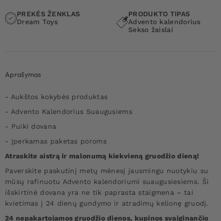
PREKĖS ŽENKLAS
PRODUKTO TIPAS
Dream Toys
Advento kalendorius
Sekso žaislai
Aprašymas
- Aukštos kokybės produktas
- Advento Kalendorius Suaugusiems
- Puiki dovana
- Įperkamas paketas poroms
Atraskite aistrą ir malonumą kiekvieną gruodžio dieną!
Paverskite paskutinį metų mėnesį jausmingu nuotykiu su
mūsų rafinuotu Advento kalendoriumi suaugusiesiems. Ši
išskirtinė dovana yra ne tik paprasta staigmena – tai
kvietimas į 24 dienų gundymo ir atradimų kelionę gruodį.
24 nepakartojamos gruodžio dienos, kupinos svaiginančio