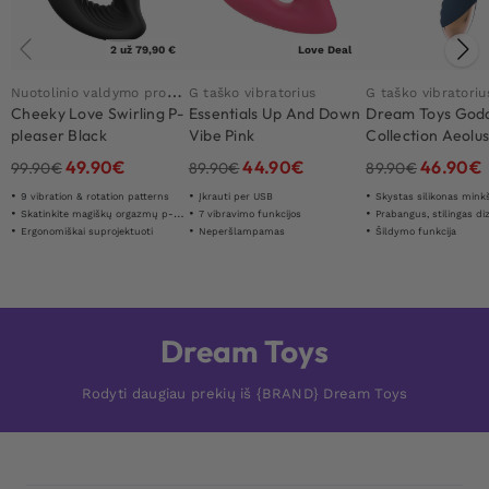
2 už 79,90 €
Love Deal
N
uotolinio valdymo prostatos vibratorius
G taško vibratorius
G taško vibratoriu
Cheeky Love Swirling P-
Essentials Up And Down
Dream Toys God
pleaser Black
Vibe Pink
Collection Aeolu
49.90
€
44.90
€
46.90
€
99.90
€
89.90
€
89.90
€
9 vibration & rotation patterns
Įkrauti per USB
Skystas silikonas minkština, k
Skatinkite magiškų orgazmų p-tašką
7 vibravimo funkcijos
Prabangus, stilingas di
Ergonomiškai suprojektuoti
Neperšlampamas
Šildymo funkcija
Dream Toys
Rodyti daugiau prekių iš {BRAND} Dream Toys