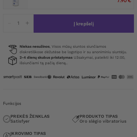
7.90
€
produkto
Į krepšelį
kiekis:
Satisfyer
Pro
Penguin
Niekas nesužinos
, Visos mūsų siuntos siunčiamos
diskretiškose dėžutėse be logotipo ir su anoniminiu siuntėju.
Next
2-4 dienų skubus pristatymas
Užsakymai, pateikti iki 12:00,
Generation
išsiunčiami tą pačią dieną..
Funkcijos
PREKĖS ŽENKLAS
PRODUKTO TIPAS
Satisfyer
Oro slėgio vibratorius
ĮKROVIMO TIPAS