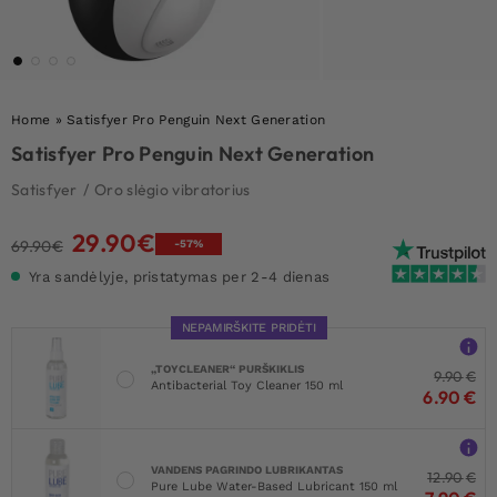
Home
»
Satisfyer Pro Penguin Next Generation
Satisfyer Pro Penguin Next Generation
Satisfyer
/
Oro slėgio vibratorius
29.90
€
Original
Current
69.90
€
-57%
price
price
Yra sandėlyje, pristatymas per 2-4 dienas
was:
is:
69.90€.
29.90€.
NEPAMIRŠKITE PRIDĖTI
„TOYCLEANER“ PURŠKIKLIS
9.90
€
Antibacterial Toy Cleaner 150 ml
6.90
€
VANDENS PAGRINDO LUBRIKANTAS
12.90
€
Pure Lube Water-Based Lubricant 150 ml