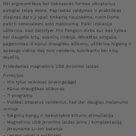
Dėl ergonomiškos bei lieknesnės formos vibratorius
patogiai telpa delne. Paprastas valdymas ir praktiškas
dizainas daro jį ypač tinkamą naujokėms, norinčioms
patirti sensualesnį solo malonumą. Puiki izoliacija
užtikrina, kad Satisfyer Pro Penguin dirba kur kas tyliau
nei daugelis kitų, esančių rinkoje. Minkštas antgalis,
pagamintas iš kūnui draugiško silikono, užtikrina higieną ir
apsaugo vidinę dalį nuo vandens, lubrikanto bei kitų
skysčių.
Pridedamas magnetinis USB įkrovimo laidas.
Funkcijos
- Itin tylus veikimas (viskingsläge)
- Kūnui draugiškas silikonas
- 11 programų
- Visiškai atsparus vandeniui, tad dar daugiau malonumo
vonioje
- Slėginių bangų ir bekontaktė klitorio stimuliacija
- Magnetinis USB įkrovimo laidas įeina į komplektaciją
- Įkraunama Li-ion baterija
- Lengva valyti ir prižiūrėti