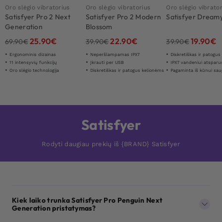
Oro slėgio vibratorius
Oro slėgio vibratorius
Oro slėgio vibrato
Satisfyer Pro 2 Next
Satisfyer Pro 2 Modern
Satisfyer Dream
Generation
Blossom
25.90
€
22.90
€
19.90
€
69.90
€
39.90
€
39.90
€
Ergonominis dizainas
Neperšlampamas IPX7
Diskretiškas ir patogu
11 intensyvių funkcijų
Įkrauti per USB
IPX7 vandeniui atsparu
Oro slėgio technologija
Diskretiškas ir patogus kelionėms
Pagaminta iš kūnui saugaus
Satisfyer
Rodyti daugiau prekių iš {BRAND} Satisfyer
Kiek laiko trunka Satisfyer Pro Penguin Next
Generation pristatymas?