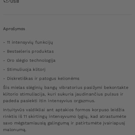
USB
Aprašymas
- 11 intensyvių funkcijų
- Bestseleris produktas
- Oro slėgio technologija
- Stimuliuoja klitorį
- Diskretiškas ir patogus kelionėms
Šis mielas slėginių bangų vibratorius pasižymi bekontakte
klitorio stimuliacija, kuri sukuria jaudinančius pulsus ir
padeda pasiekti itin intensyvius orgazmus.
Intuityvūs valdikliai ant aptakios formos korpuso leidžia
rinktis iš 11 skirtingų intensyvumo lygių, kad atrastumėte
savo mėgstamiausią galingumą ir patirtumėte įvairiapusį
malonumą.