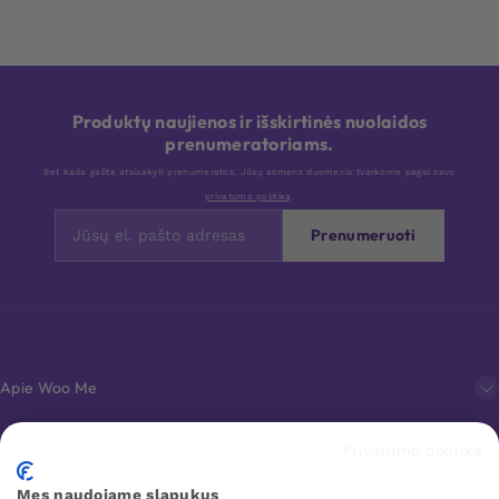
Produktų naujienos ir išskirtinės nuolaidos
prenumeratoriams.
Bet kada galite atsisakyti prenumeratos. Jūsų asmens duomenis tvarkome pagal savo
privatumo politiką
.
Prenumeruoti
Apie Woo Me
Privatumo politika
Klientų aptarnavimas
Mes naudojame slapukus