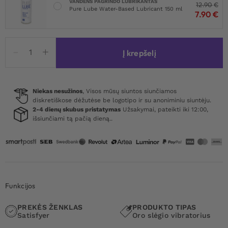
VANDENS PAGRINDO LUBRIKANTAS
12.90
€
Pure Lube Water-Based Lubricant 150 ml
7.90
€
produkto
Į krepšelį
kiekis:
Satisfyer
Perfect
Kiss
Niekas nesužinos
, Visos mūsų siuntos siunčiamos
diskretiškose dėžutėse be logotipo ir su anoniminiu siuntėju.
Air
2-4 dienų skubus pristatymas
Užsakymai, pateikti iki 12:00,
Pulse
išsiunčiami tą pačią dieną..
Vibrator
Funkcijos
PREKĖS ŽENKLAS
PRODUKTO TIPAS
Satisfyer
Oro slėgio vibratorius