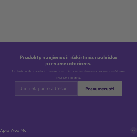
Produktų naujienos ir išskirtinės nuolaidos
prenumeratoriams.
Bet kada galite atsisakyti prenumeratos. Jūsų asmens duomenis tvarkome pagal savo
privatumo politiką
.
Prenumeruoti
Apie Woo Me