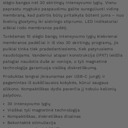
slėgio bangas net 30 skirtingų intensyvumo lygių. Vienu
paprastu mygtuko paspaudimu galite sureguliuoti vidinę
membraną, kad patirtis būtų pritaikyta būtent jums – nuo
švelnių glostymų iki aistringo stiprumo. LED indikatoriai
aiškiai rodo membranos padėtį.
Turėdamas 10 slėgio bangų intensyvumo lygių kiekvienai
membranos padėčiai ir iš viso 30 skirtingų programų, jis
puikiai tinka tiek pradedantiesiems, tiek patyrusiems
naudotojams. Vandeniui atspari konstrukcija (IPX7) leidžia
patogiai naudotis duše ar vonioje, o tyli magnetinė
technologija garantuoja visišką diskretiškumą.
Produktas lengvai įkraunamas per USB-C jungtį ir
pagamintas iš aukščiausios kokybės, kūnui saugaus
silikono. Kompaktiškas dydis paverčia jį tobulu kelionių
palydovu.
30 intensyvumo lygių
Visiškai tyli magnetinė technologija
Kompaktiškas, diskretiškas dizainas
Bekontaktė stimuliacija