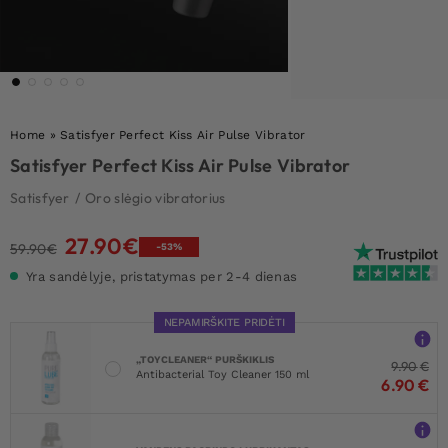
Home
»
Satisfyer Perfect Kiss Air Pulse Vibrator
Satisfyer Perfect Kiss Air Pulse Vibrator
Satisfyer
/
Oro slėgio vibratorius
27.90
€
Original
Current
59.90
€
-53%
price
price
Yra sandėlyje, pristatymas per 2-4 dienas
was:
is:
59.90€.
27.90€.
NEPAMIRŠKITE PRIDĖTI
„TOYCLEANER“ PURŠKIKLIS
9.90
€
Antibacterial Toy Cleaner 150 ml
6.90
€