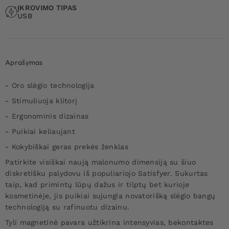
ĮKROVIMO TIPAS
USB
Aprašymas
- Oro slėgio technologija
- Stimuliuoja klitorį
- Ergonominis dizainas
- Puikiai keliaujant
- Kokybiškai geras prekės ženklas
Patirkite visiškai naują malonumo dimensiją su šiuo
diskretišku palydovu iš populiariojo Satisfyer. Sukurtas
taip, kad primintų lūpų dažus ir tilptų bet kurioje
kosmetinėje, jis puikiai sujungia novatorišką slėgio bangų
technologiją su rafinuotu dizainu.
Tyli magnetinė pavara užtikrina intensyvias, bekontaktes