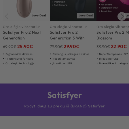
Love Deal
Love Deal
Lo
Oro slėgio vibratorius
Oro slėgio vibratorius
Oro slėgio vibrato
Satisfyer Pro 2 Next
Satisfyer Pro 2
Satisfyer Pro 2 
Generation
Generation 3 With
Blossom
Liquid Air Black
25.90
€
29.90
€
22.90
€
69.90
€
79.90
€
39.90
€
Ergonominis dizainas
Prabangus, stilingas dizainas
Neperšlampamas IPX7
11 intensyvių funkcijų
Neperšlampamas
Įkrauti per USB
Oro slėgio technologija
Įkrauti per USB
Diskretiškas ir patogu
Satisfyer
Rodyti daugiau prekių iš {BRAND} Satisfyer