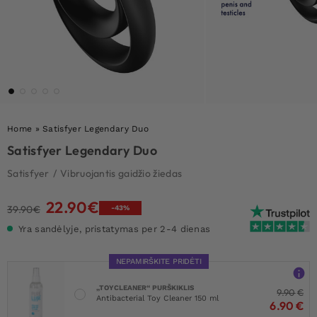
Home
»
Satisfyer Legendary Duo
Satisfyer Legendary Duo
Satisfyer
/
Vibruojantis gaidžio žiedas
22.90
€
Original
Current
39.90
€
-43%
price
price
Yra sandėlyje, pristatymas per 2-4 dienas
was:
is:
39.90€.
22.90€.
NEPAMIRŠKITE PRIDĖTI
„TOYCLEANER“ PURŠKIKLIS
9.90
€
Antibacterial Toy Cleaner 150 ml
6.90
€