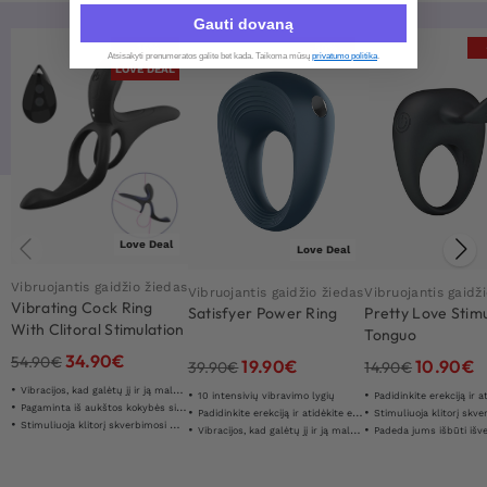
Gauti dovaną
-36%
-50%
Atsisakyti prenumeratos galite bet kada. Taikoma mūsų
privatumo politika
.​
LOVE DEAL
Love Deal
Love Deal
Vibruojantis gaidžio žiedas
Vibruojantis gaidžio žiedas
Vibruojantis gaidž
Vibrating Cock Ring
Satisfyer Power Ring
Pretty Love Stim
With Clitoral Stimulation
Tonguo
34.90
€
54.90
€
19.90
€
10.90
€
39.90
€
14.90
€
Vibracijos, kad galėtų jį ir ją maloniai
10 intensivių vibravimo lygių
Padidinkite erekciją ir atidėkite
Pagaminta iš aukštos kokybės silikono
Padidinkite erekciją ir atidėkite ejakuliaciją
Stimuliuoja klitorį skverbi
Stimuliuoja klitorį skverbimosi metu
Vibracijos, kad galėtų jį ir ją maloniai
Padeda jums išbūti išvermi