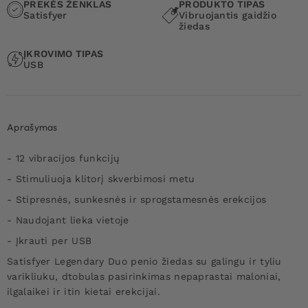
PREKĖS ŽENKLAS
PRODUKTO TIPAS
Satisfyer
Vibruojantis gaidžio
žiedas
ĮKROVIMO TIPAS
USB
Aprašymas
- 12 vibracijos funkcijų
- Stimuliuoja klitorį skverbimosi metu
- Stipresnės, sunkesnės ir sprogstamesnės erekcijos
- Naudojant lieka vietoje
- Įkrauti per USB
Satisfyer Legendary Duo penio žiedas su galingu ir tyliu
varikliuku, d
tobulas pasirinkimas nepaprastai maloniai,
ilgalaikei ir itin kietai erekcijai.