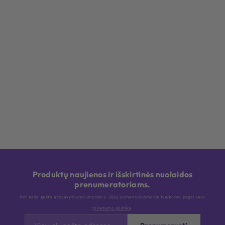
Produktų naujienos ir išskirtinės nuolaidos
prenumeratoriams.
Bet kada galite atsisakyti prenumeratos. Jūsų asmens duomenis tvarkome pagal savo
privatumo politiką
.