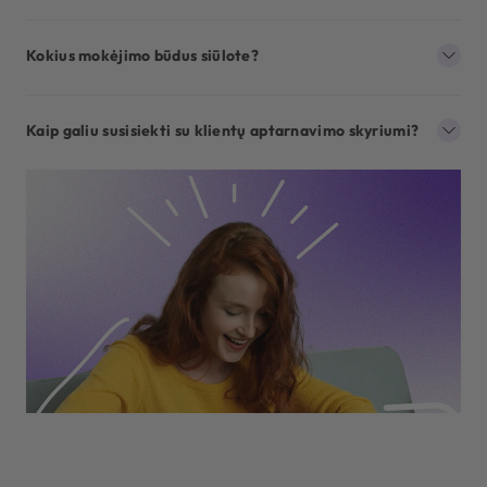
Kokius mokėjimo būdus siūlote?
Kaip galiu susisiekti su klientų aptarnavimo skyriumi?