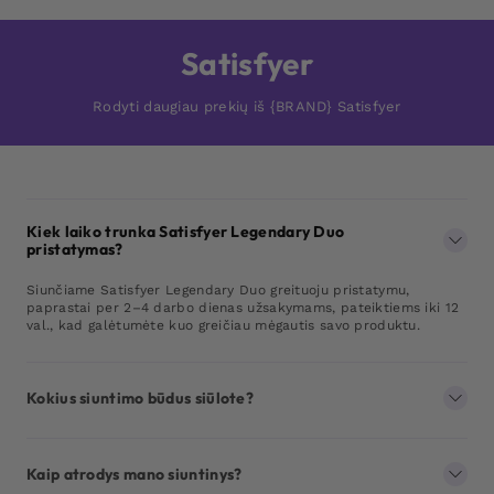
Satisfyer
Rodyti daugiau prekių iš {BRAND} Satisfyer
Kiek laiko trunka Satisfyer Legendary Duo
pristatymas?
Siunčiame Satisfyer Legendary Duo greituoju pristatymu,
paprastai per 2–4 darbo dienas užsakymams, pateiktiems iki 12
val., kad galėtumėte kuo greičiau mėgautis savo produktu.
Kokius siuntimo būdus siūlote?
Kaip atrodys mano siuntinys?