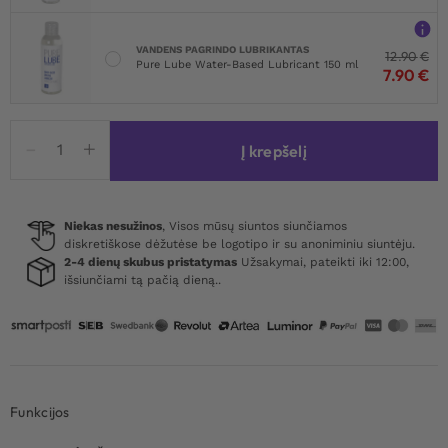
VANDENS PAGRINDO LUBRIKANTAS
12.90
€
Pure Lube Water-Based Lubricant 150 ml
7.90
€
produkto
Į krepšelį
kiekis:
Satisfyer
Legendary
Duo
Niekas nesužinos
, Visos mūsų siuntos siunčiamos
diskretiškose dėžutėse be logotipo ir su anoniminiu siuntėju.
2-4 dienų skubus pristatymas
Užsakymai, pateikti iki 12:00,
išsiunčiami tą pačią dieną..
Funkcijos