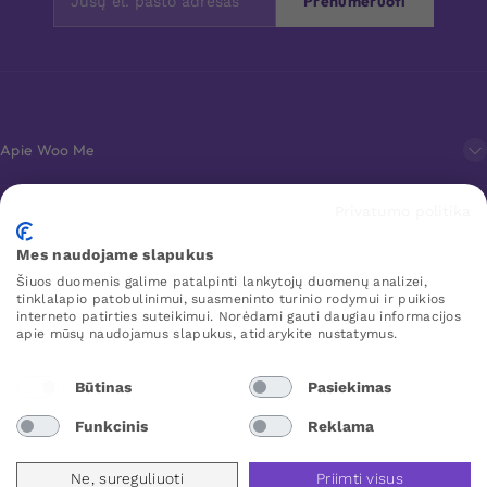
Prenumeruoti
Apie Woo Me
Privatumo politika
Klientų aptarnavimas
Mes naudojame slapukus
Šiuos duomenis galime patalpinti lankytojų duomenų analizei,
Mėgstamiausi
tinklalapio patobulinimui, suasmeninto turinio rodymui ir puikios
interneto patirties suteikimui. Norėdami gauti daugiau informacijos
apie mūsų naudojamus slapukus, atidarykite nustatymus.
WOO ME
Būtinas
Pasiekimas
Funkcinis
Reklama
Lithuania
Ne, sureguliuoti
Priimti visus