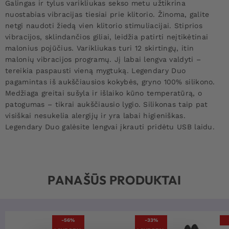
Galingas ir tylus varikliukas sekso metu užtikrina
nuostabias vibracijas tiesiai prie klitorio. Žinoma, galite
netgi naudoti žiedą vien klitorio stimuliacijai. Stiprios
vibracijos, sklindančios giliai, leidžia patirti neįtikėtinai
malonius pojūčius. Varikliukas turi 12 skirtingų, itin
malonių vibracijos programų. Jį labai lengva valdyti –
tereikia paspausti vieną mygtuką.
Legendary Duo
pagamintas iš aukščiausios kokybės, gryno 100% silikono.
Medžiaga greitai sušyla ir išlaiko kūno temperatūrą, o
patogumas – tikrai aukščiausio lygio. Silikonas taip pat
visiškai nesukelia alergijų ir yra labai higieniškas.
Legendary Duo galėsite lengvai įkrauti pridėtu USB laidu.
PANAŠŪS PRODUKTAI
-56%
-33%