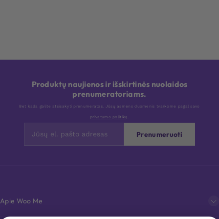
Produktų naujienos ir išskirtinės nuolaidos
prenumeratoriams.
Bet kada galite atsisakyti prenumeratos. Jūsų asmens duomenis tvarkome pagal savo
privatumo politiką
.
Prenumeruoti
Apie Woo Me