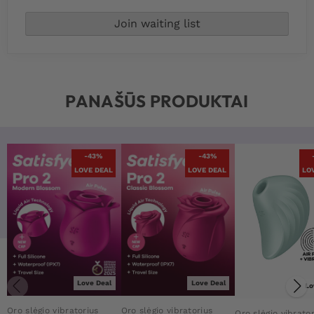
PANAŠŪS PRODUKTAI
-43%
-43%
LOVE DEAL
LOVE DEAL
LO
Love Deal
Love Deal
Lo
Oro slėgio vibratorius
Oro slėgio vibratorius
Oro slėgio vibrato