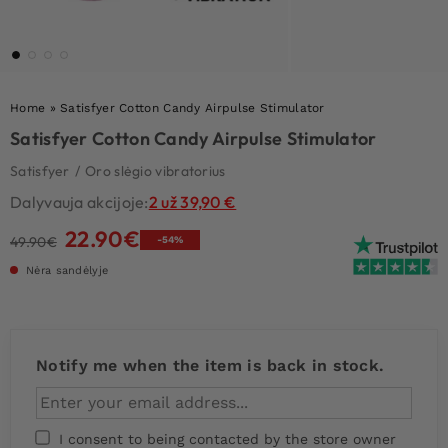
Home
»
Satisfyer Cotton Candy Airpulse Stimulator
Satisfyer Cotton Candy Airpulse Stimulator
Satisfyer
/
Oro slėgio vibratorius
Dalyvauja akcijoje:
2 už 39,90 €
22.90
€
Original
Current
49.90
€
-54%
price
price
Nėra sandėlyje
was:
is:
49.90€.
22.90€.
Notify me when the item is back in stock.
I consent to being contacted by the store owner