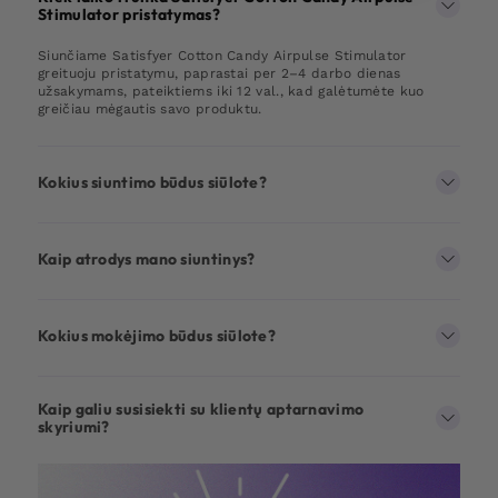
Stimulator pristatymas?
Siunčiame Satisfyer Cotton Candy Airpulse Stimulator
greituoju pristatymu, paprastai per 2–4 darbo dienas
užsakymams, pateiktiems iki 12 val., kad galėtumėte kuo
greičiau mėgautis savo produktu.
Kokius siuntimo būdus siūlote?
Kaip atrodys mano siuntinys?
Kokius mokėjimo būdus siūlote?
Kaip galiu susisiekti su klientų aptarnavimo
skyriumi?