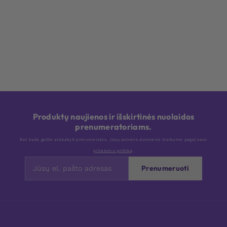
Produktų naujienos ir išskirtinės nuolaidos
prenumeratoriams.
Bet kada galite atsisakyti prenumeratos. Jūsų asmens duomenis tvarkome pagal savo
privatumo politiką
.
Prenumeruoti