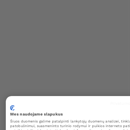
Privatumo
Mes naudojame slapukus
Šiuos duomenis galime patalpinti lankytojų duomenų analizei, tinkl
patobulinimui, suasmeninto turinio rodymui ir puikios interneto pati