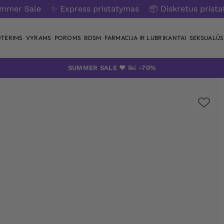
ummer Sale
✨ Express pristatymas
📦 Diskretus prist
TERIMS
VYRAMS
POROMS
BDSM
FARMACIJA IR LUBRIKANTAI
SEKSUALŪS 
SUMMER SALE ❤️ Iki -70%