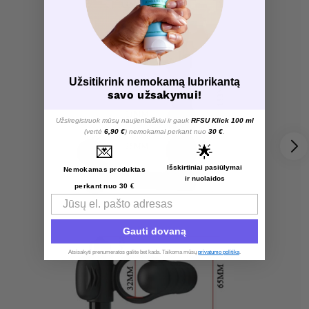
Užsitikrink nemokamą lubrikantą
savo užsakymui!
Užsiregistruok mūsų naujienlaiškiui ir gauk
RFSU Klick 100 ml
(vertė
6,90 €
) nemokamai perkant nuo
30 €
.
💌
🌟
Išskirtiniai pasiūlymai
Nemokamas produktas
ir nuolaidos
perkant nuo 30 €
Email
Gauti dovaną
Atsisakyti prenumeratos galite bet kada. Taikoma mūsų
privatumo politika
.​