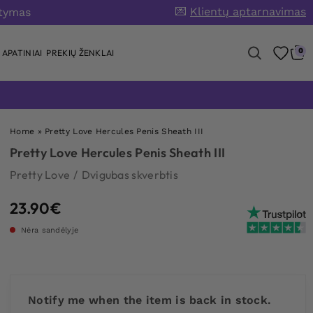
💌
Klientų aptarnavimas
atymas
0
APATINIAI
PREKIŲ ŽENKLAI
Home
»
Pretty Love Hercules Penis Sheath III
Pretty Love Hercules Penis Sheath III
Pretty Love
/
Dvigubas skverbtis
23.90
€
Nėra sandėlyje
Notify me when the item is back in stock.